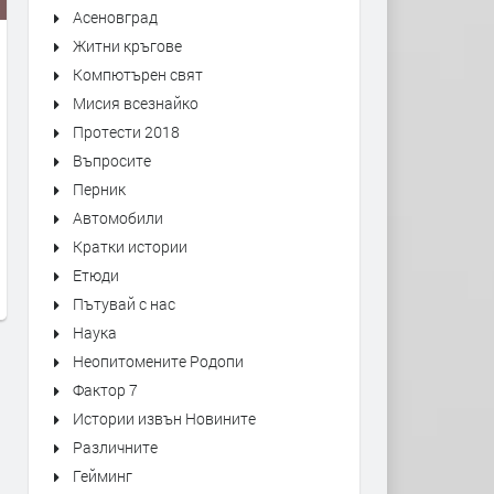
Асеновград
Житни кръгове
Компютърен свят
Мисия всезнайко
Протести 2018
Въпросите
Перник
доц Ем Занкина; с Давос
Министър-председателят
Автомобили
маските са свалени и е вече
Канада Марк Карни гово
ясно, че Тръмп цели да разбие
пред Световния Икономи
Кратки истории
EС и ООН
Форум в Давос
Етюди
преди 6 месеца
преди 6 месеца
Пътувай с нас
Наука
Неопитомените Родопи
Фактор 7
Истории извън Новините
Различните
Гейминг