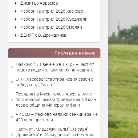
Димитър Аврамов
Избори 19 април 2026 Хасково
Избори 19 април 2026 Кърджали
Избори 19 април 2026 Смолян
ДЕНЯТ с В. Дремджиев
Последни новини
Haskovo.NET вече е и в TikTok – част от
новата медийна кампания на медията
ОФК „Хасково“ стартира новия сезон с
победа над „Гигант“
Позиция на Муса Чолак: Арестът ми е
по сценарий, искам проверка за 3,3 млн.
лева в община Минерални бани
РИОСВ – Хасково наложи санкции за 14
420 евро през юли
Части от „Младежки хълм“, „Хисаря“,
„Тракийски“ и „Македонски“ са без вода