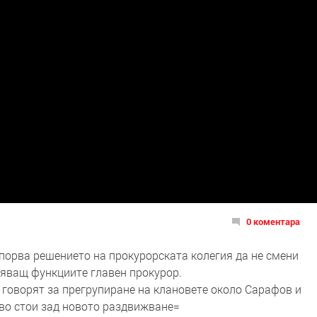
0 коментара
орва решението на прокурорската колегия да не смени
яващ функциите главен прокурор.
 говорят за прегрупиране на клановете около Сарафов и
во стои зад новото раздвижване=