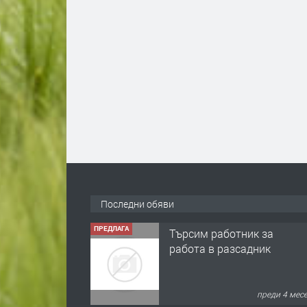
Последни обяви
ПРЕДЛАГА
Търсим работник за
работа в разсадник
преди 4 мес