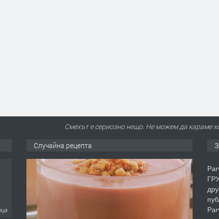
Смехът е сериозно нещо. Не можем да караме хо
Случайна рецепта
З
Par
ГРУ
дру
пуб
Par
еца