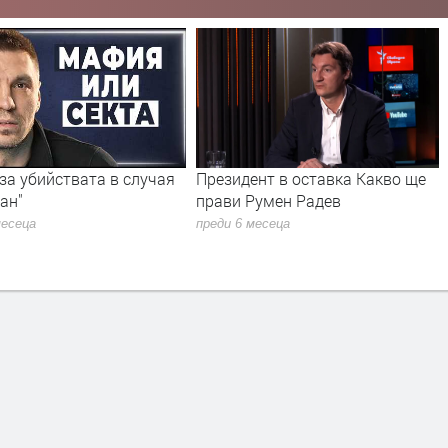
за убийствата в случая
Президент в оставка Какво ще
ан"
прави Румен Радев
месеца
преди 6 месеца