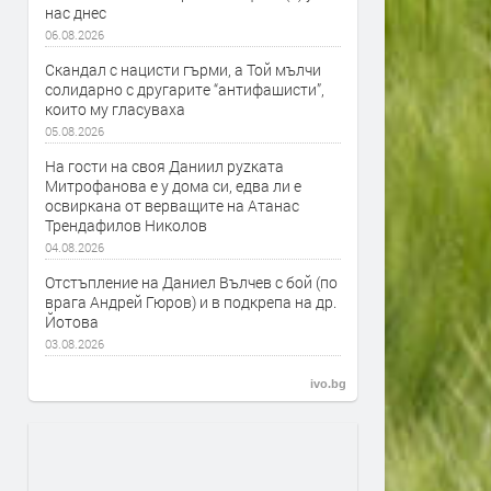
нас днес
06.08.2026
Скандал с нацисти гърми, а Той мълчи
солидарно с другарите “антифашисти”,
които му гласуваха
05.08.2026
На гости на своя Даниил руzката
Митрофанова е у дома си, едва ли е
освиркана от верващите на Атанас
Трендафилов Николов
04.08.2026
Отстъпление на Даниел Вълчев с бой (по
врага Андрей Гюров) и в подкрепа на др.
Йотова
03.08.2026
ivo.bg