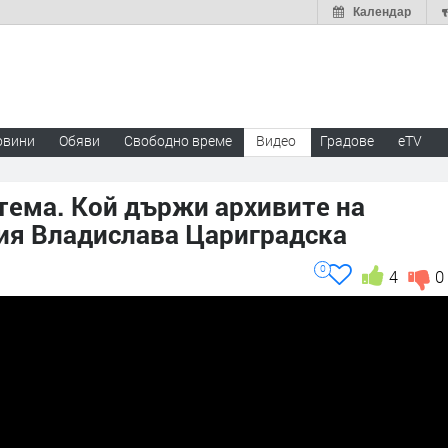
Календар
овини
Обяви
Свободно време
Видео
Градове
eTV
тема. Кой държи архивите на
дия Владислава Цариградска
0
4
0