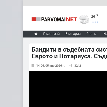
°C
26
Първомай
България
Светът
Н
Бандити в съдебната сис
Еврото и Нотариуса. Съ
14:06, 05 апр 2026 г.
3242