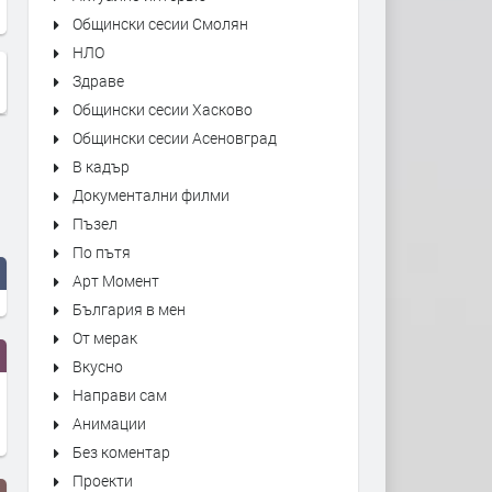
Общински сесии Смолян
НЛО
Здраве
Общински сесии Хасково
Общински сесии Асеновград
В кадър
Документални филми
Пъзел
По пътя
Арт Момент
България в мен
От мерак
Вкусно
Направи сам
Анимации
Без коментар
Проекти