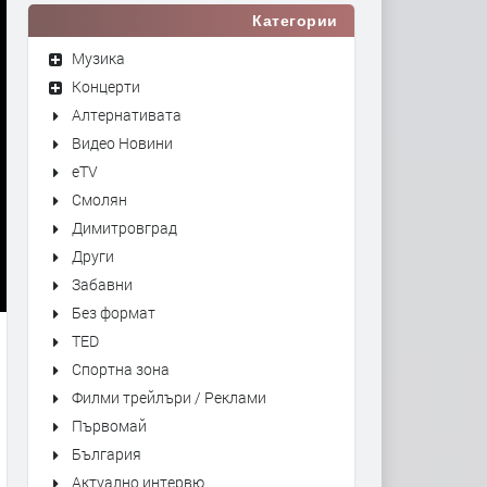
Категории
Музика
Концерти
Алтернативата
Видео Новини
eTV
Смолян
Димитровград
Други
Забавни
Без формат
TED
Спортна зона
Филми трейлъри / Реклами
Първомай
България
Актуално интервю