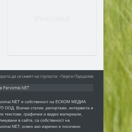
рата да се смеят на глупости. -Георги Парцалев
а Parvomai.NET
vomai.NET е собственост на ЕСКОМ МЕДИА
П ООД. Всички статии, репортажи, интервюта и
ги текстови, графични и видео материали,
ликувани в сайта, са собственост на
vomai.NET, освен ако изрично е посочено