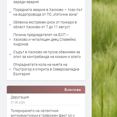
заради авария
Поредната авария в Хасково – този път
на водопровода от ПС „Източна зона“
Обявиха екстремен риск от пожари в
област Хасково от 7 до 11 август
Почина председателят на БСП –
Хасково и читалищен деец Славейко
Андонов
Съдът в Хасково не пусна обвиняем за
опит за контрабанда на кокаин и злато
Откраднатата кола на кмета на
Пъстрогор е открита в Северозападна
България
Блогове
Деругация
07.08.2026
Толерирането на латентния
антисемитизъм е тревожен факт (и) у