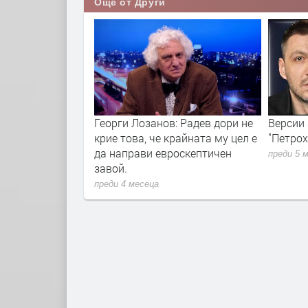
Още от Други
л: ще избие
Георги Лозанов: Радев дори не
Версии 
рупана омраза
крие това, че крайната му цел е
"Петрох
 турци срещу
да направи евроскептичен
преди 5 
Пеевски
завой.
преди 4 месеца