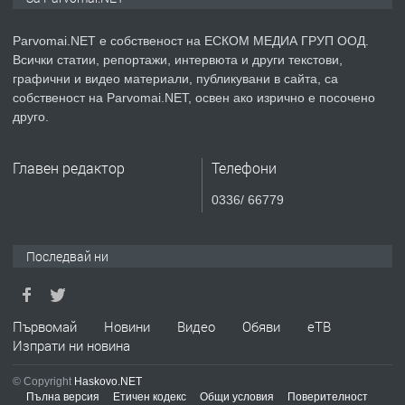
медицинската индустрия
Parvomai.NET е собственост на ЕСКОМ МЕДИА ГРУП ООД.
Всички статии, репортажи, интервюта и други текстови,
преди 1 година
графични и видео материали, публикувани в сайта, са
собственост на Parvomai.NET, освен ако изрично е посочено
ПРЕДЛАГА
Уроци по Математика
друго.
Главен редактор
Телефони
преди 1 година
0336/ 66779
ПРЕДЛАГА
Продавам апартамент - гр.
Първомай
Последвай ни
преди 1 година
Първомай
Новини
Видео
Обяви
еТВ
Изпрати ни новина
ТЪРСИ
Търсим работник
© Copyright
Haskovo.NET
Пълна версия
Етичен кодекс
Общи условия
Поверителност