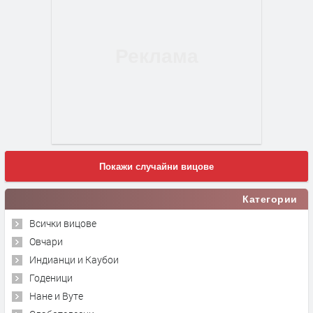
Покажи случайни вицове
Категории
Всички вицове
Овчари
Индианци и Каубои
Годеници
Нане и Вуте