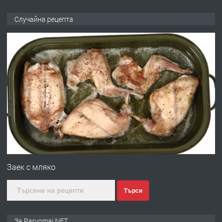
ПРЕДЛАГА
Продава употребявани чисти и
Случайна рецепта
запазени матраци за спални.
преди 1 година
ПРЕДЛАГА
Работа за общи работници
преди 1 година
ПРЕДЛАГА
Първи поход "По стъпките на Ангел
Войвода"
Заек с мляко
Търси
преди 1 година
ПРЕДЛАГА
Монтажник на малки детайли за
За Parvomai.NET