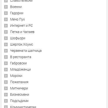
Слаботелесни
Военни
Гадории
Мечо Пух
Интернет и PC
Петка и Чапаев
Шофьори
Шерлок Хоумс
Червената шапчица
В ресторанта
Габровски
Младоженци
Морски
Пожелания
Митничари
Бизнесмени
Подсъдими
Комунистически