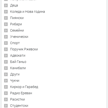
Деца
Коледа и Нова година
Пиянски
Рибари
Семейни
Ученически
Спорт
Поручик Ржевски
Адвокати
Бай Ганьо
Канибали
Други
Чукчи
Киркор и Гарабед
Радио Ереван
Расистки
Студентски