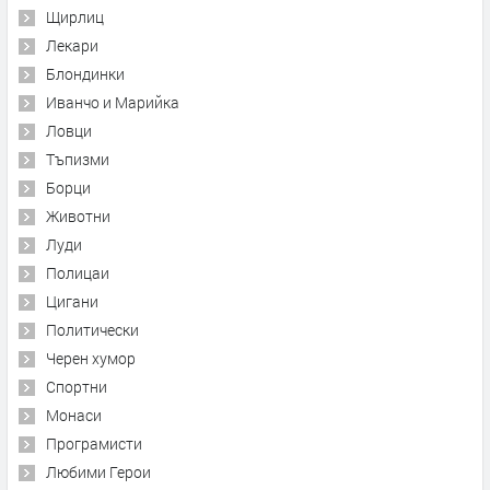
Щирлиц
Лекари
Блондинки
Иванчо и Марийка
Ловци
Тъпизми
Борци
Животни
Луди
Полицаи
Цигани
Политически
Черен хумор
Спортни
Монаси
Програмисти
Любими Герои