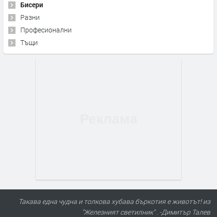
Бисери
Разни
Професионални
Тъщи
Такава една чудна и толкова хубава бъркотия е животът! из
"Железният светилник" . -Димитър Талев