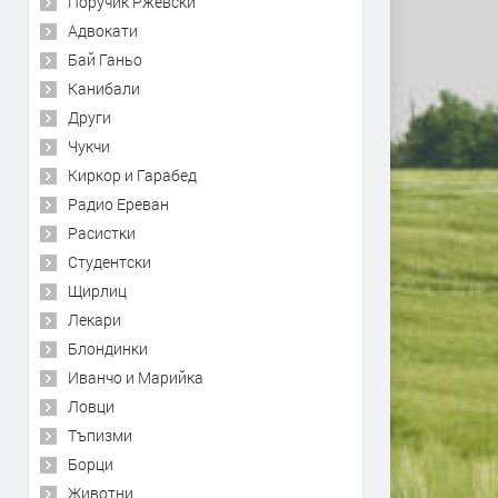
Поручик Ржевски
Адвокати
Бай Ганьо
Канибали
Други
Чукчи
Киркор и Гарабед
Радио Ереван
Расистки
Студентски
Щирлиц
Лекари
Блондинки
Иванчо и Марийка
Ловци
Тъпизми
Борци
Животни