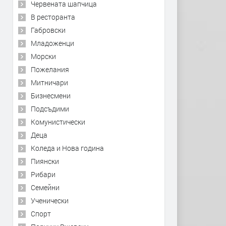
Червената шапчица
В ресторанта
Габровски
Младоженци
Морски
Пожелания
Митничари
Бизнесмени
Подсъдими
Комунистически
Деца
Коледа и Нова година
Пиянски
Рибари
Семейни
Ученически
Спорт