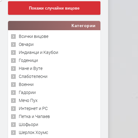
Покажи случайни вицове
Категории
Всички вицове
Овчари
Индианци и Каубои
Годеници
Нане и Вуте
Слаботелесни
Военни
Гадории
Мечо Пух
Интернет и PC
Петка и Чапаев
Шофьори
Шерлок Хоумс