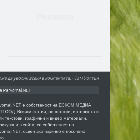
оже да уволни всеки в компанията. - Сам Уолтън
а Parvomai.NET
vomai.NET е собственост на ЕСКОМ МЕДИА
П ООД. Всички статии, репортажи, интервюта и
ги текстови, графични и видео материали,
ликувани в сайта, са собственост на
vomai.NET, освен ако изрично е посочено
го.