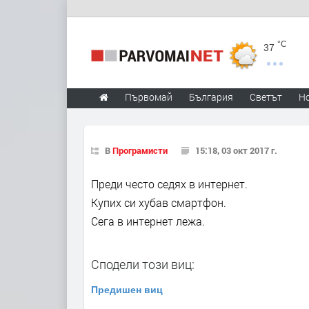
°C
37
Първомай
България
Светът
Н
В
Програмисти
15:18, 03 окт 2017 г.
Преди често седях в интернет.
Купих си хубав смартфон.
Сега в интернет лежа.
Сподели този виц:
Предишен виц