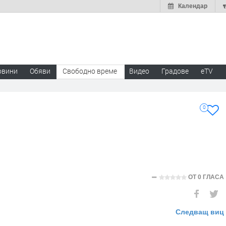
Календар
овини
Обяви
Свободно време
Видео
Градове
eTV
0
ОТ
0 ГЛАСА
Следващ виц