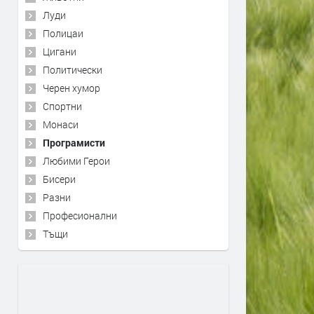
Луди
Полицаи
Цигани
Политически
Черен хумор
Спортни
Монаси
Програмисти
Любими Герои
Бисери
Разни
Професионални
Тъщи