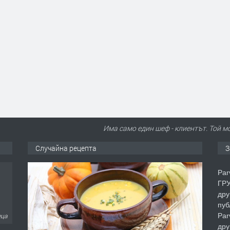
Има само един шеф - клиентът. Той м
Случайна рецепта
З
Par
ГРУ
дру
пуб
Par
еца
дру