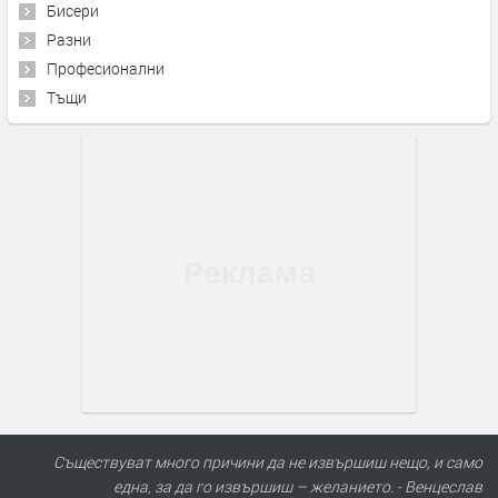
Бисери
Разни
Професионални
Тъщи
Съществуват много причини да не извършиш нещо, и само
една, за да го извършиш – желанието. - Венцеслав