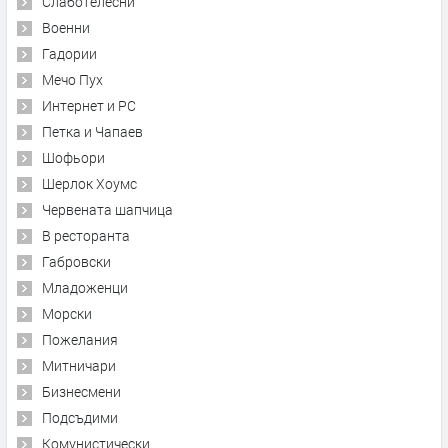
Слаботелесни
Военни
Гадории
Мечо Пух
Интернет и PC
Петка и Чапаев
Шофьори
Шерлок Хоумс
Червената шапчица
В ресторанта
Габровски
Младоженци
Морски
Пожелания
Митничари
Бизнесмени
Подсъдими
Комунистически