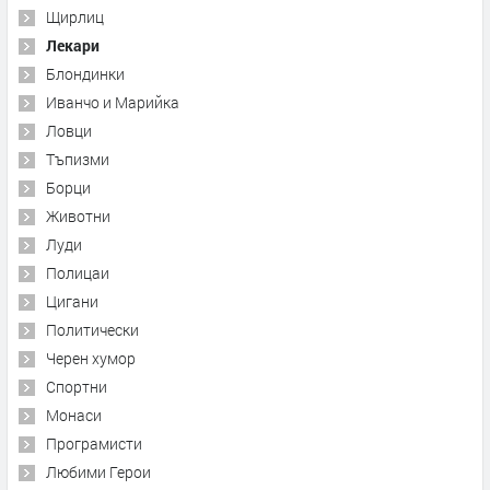
Щирлиц
Лекари
Блондинки
Иванчо и Марийка
Ловци
Тъпизми
Борци
Животни
Луди
Полицаи
Цигани
Политически
Черен хумор
Спортни
Монаси
Програмисти
Любими Герои