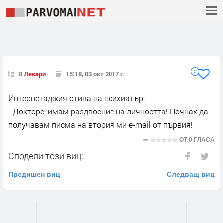
0
В
Лекари
15:18, 03 окт 2017 г.
Интернетаджия отива на психиатър:
- Докторе, имам раздвоение на личността! Почнах да
получавам писма на втория ми e-mail от първия!
ОТ
0 ГЛАСА
Сподели този виц:
Предишен виц
Следващ виц