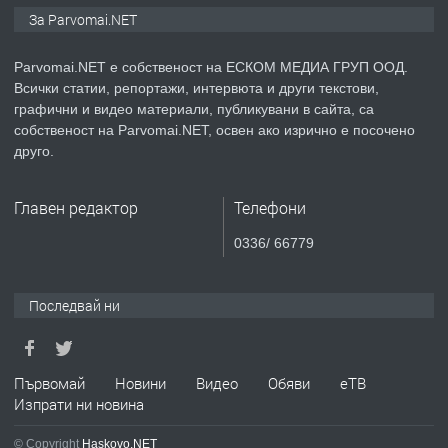
Монтажник на малки детайли за
За Parvomai.NET
медицинската индустрия
Parvomai.NET е собственост на ЕСКОМ МЕДИА ГРУП ООД.
Всички статии, репортажи, интервюта и други текстови,
преди 1 година
графични и видео материали, публикувани в сайта, са
собственост на Parvomai.NET, освен ако изрично е посочено
ПРЕДЛАГА
Уроци по Математика
друго.
Главен редактор
Телефони
преди 1 година
0336/ 66779
ПРЕДЛАГА
Продавам апартамент - гр.
Първомай
Последвай ни
преди 1 година
Първомай
Новини
Видео
Обяви
еТВ
Изпрати ни новина
ТЪРСИ
Търсим работник
© Copyright
Haskovo.NET