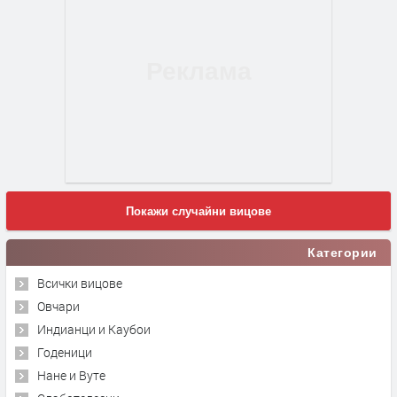
Покажи случайни вицове
Категории
Всички вицове
Овчари
Индианци и Каубои
Годеници
Нане и Вуте