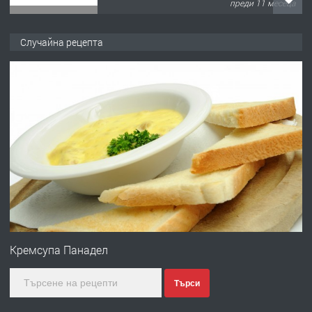
преди 11 месеца
ПРЕДЛАГА
Продава употребявани чисти и
Случайна рецепта
запазени матраци за спални.
преди 1 година
ПРЕДЛАГА
Работа за общи работници
преди 1 година
ПРЕДЛАГА
Първи поход "По стъпките на Ангел
Войвода"
Кремсупа Панадел
Търси
преди 1 година
ПРЕДЛАГА