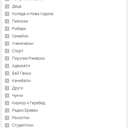
Деца
Коледа и Нова година
Пиянски
Рибари
Семейни
Ученически
Спорт
Поручик Ржевски
Адвокати
Бай Ганьо
Канибали
Други
Чукчи
Киркор и Гарабед
Радио Ереван
Расистки
Студентски