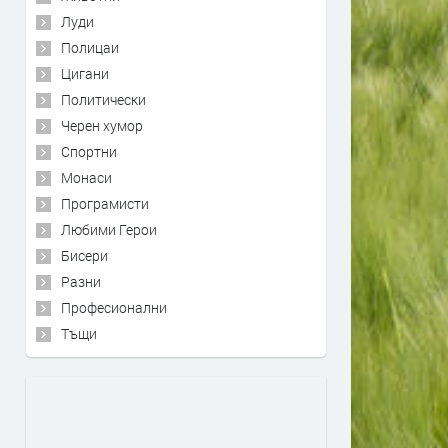
Луди
Полицаи
Цигани
Политически
Черен хумор
Спортни
Монаси
Програмисти
Любими Герои
Бисери
Разни
Професионални
Тъщи