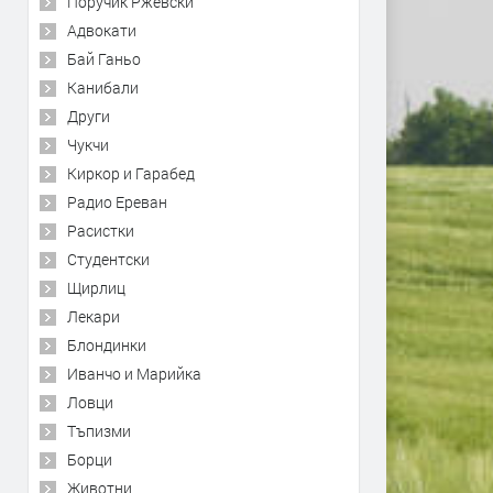
Поручик Ржевски
Адвокати
Бай Ганьо
Канибали
Други
Чукчи
Киркор и Гарабед
Радио Ереван
Расистки
Студентски
Щирлиц
Лекари
Блондинки
Иванчо и Марийка
Ловци
Тъпизми
Борци
Животни