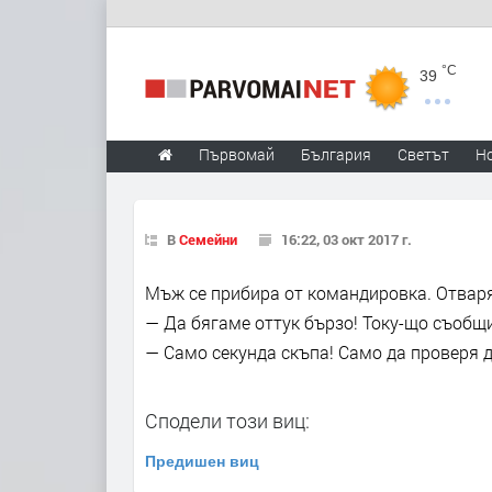
°C
39
Първомай
България
Светът
Н
В
Семейни
16:22, 03 окт 2017 г.
Мъж се прибира от командировка. Отваря 
— Да бягаме оттук бързо! Току-що съобщи
— Само секунда скъпа! Само да проверя да
Сподели този виц:
Предишен виц