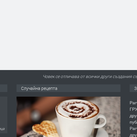
Човек се отличава от всички други създания с
Случайна рецепта
З
Par
ГРУ
дру
пуб
Par
еца
дру