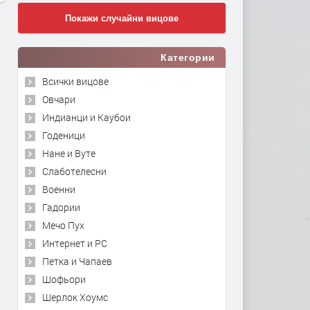
Покажи случайни вицове
Категории
Всички вицове
Овчари
Индианци и Каубои
Годеници
Нане и Вуте
Слаботелесни
Военни
Гадории
Мечо Пух
Интернет и PC
Петка и Чапаев
Шофьори
Шерлок Хоумс