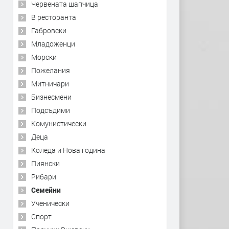
Червената шапчица
В ресторанта
Габровски
Младоженци
Морски
Пожелания
Митничари
Бизнесмени
Подсъдими
Комунистически
Деца
Коледа и Нова година
Пиянски
Рибари
Семейни
Ученически
Спорт