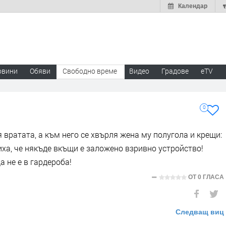
Календар
овини
Обяви
Свободно време
Видео
Градове
eTV
0
вратата, а към него се хвърля жена му полугола и крещи:
ха, че някъде вкъщи е заложено взривно устройство!
 не е в гардероба!
ОТ
0 ГЛАСА
Следващ виц