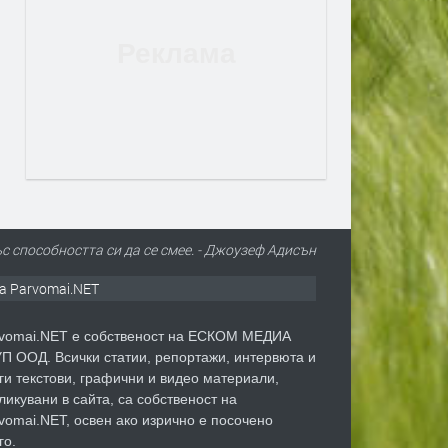
ъс способността си да се смее. - Джоузеф Адисън
а Parvomai.NET
vomai.NET е собственост на ЕСКОМ МЕДИА
П ООД. Всички статии, репортажи, интервюта и
ги текстови, графични и видео материали,
ликувани в сайта, са собственост на
vomai.NET, освен ако изрично е посочено
го.