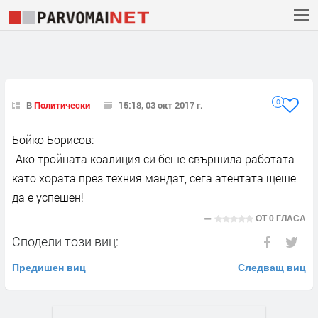
0
В
Политически
15:18, 03 окт 2017 г.
Бойко Борисов:
-Ако тройната коалиция си беше свършила работата
като хората през техния мандат, сега атентата щеше
да е успешен!
ОТ
0 ГЛАСА
Сподели този виц:
Предишен виц
Следващ виц