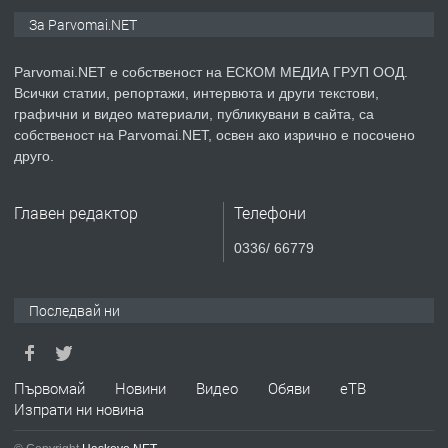
ПРЕДЛАГА
Монтажник на малки детайли за
За Parvomai.NET
медицинската индустрия
Parvomai.NET е собственост на ЕСКОМ МЕДИА ГРУП ООД.
Всички статии, репортажи, интервюта и други текстови,
преди 1 година
графични и видео материали, публикувани в сайта, са
собственост на Parvomai.NET, освен ако изрично е посочено
ПРЕДЛАГА
Уроци по Математика
друго.
Главен редактор
Телефони
преди 1 година
0336/ 66779
ПРЕДЛАГА
Продавам апартамент - гр.
Първомай
Последвай ни
преди 1 година
Първомай
Новини
Видео
Обяви
еТВ
Изпрати ни новина
ТЪРСИ
Търсим работник