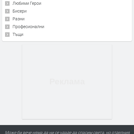
Любими Герои
Бисери
Разни
Професионални
Тъщи
Може би вече няма да ни се удаде да спасим света, но отделния