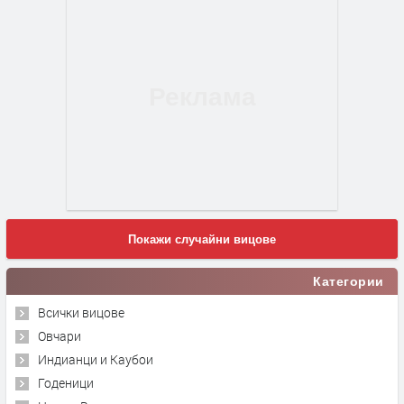
Покажи случайни вицове
Категории
Всички вицове
Овчари
Индианци и Каубои
Годеници