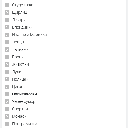
Студентски
Щирлиц
Лекари
Блондинки
Иванчо и Марийка
Ловци
Тъпизми
Борци
Животни
Луди
Полицаи
Цигани
Политически
Черен хумор
Спортни
Монаси
Програмисти