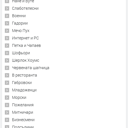
Нане и Вуте
Слаботелесни
Военни
Гадории
Мечо Пух
Интернет и PC
Петка и Чапаев
Шофьори
Шерлок Хоумс
Червената шапчица
В ресторанта
Габровски
Младоженци
Морски
Пожелания
Митничари
Бизнесмени
Подсъдими