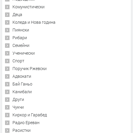
Комунистически
Деца
Коледа и Нова година
Пиянски
Рибари
Семейни
Ученически
Спорт
Поручик Ржевски
Адвокати
Бай Ганьо
Канибали
Други
Чукчи
Киркор и Гарабед
Радио Ереван
Расистки