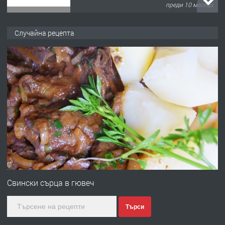
преди 10 месеца
ПРЕДЛАГА
Продава употребявани чисти и
Случайна рецепта
запазени матраци за спални.
преди 1 година
ПРЕДЛАГА
Работа за общи работници
преди 1 година
ПРЕДЛАГА
Първи поход "По стъпките на Ангел
Войвода"
Свински сърца в гювеч
Търси
преди 1 година