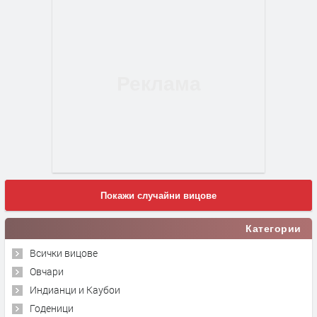
Покажи случайни вицове
Категории
Всички вицове
Овчари
Индианци и Каубои
Годеници