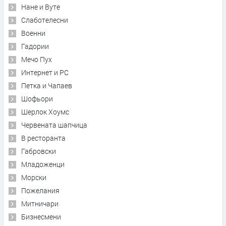
Нане и Вуте
Слаботелесни
Военни
Гадории
Мечо Пух
Интернет и PC
Петка и Чапаев
Шофьори
Шерлок Хоумс
Червената шапчица
В ресторанта
Габровски
Младоженци
Морски
Пожелания
Митничари
Бизнесмени