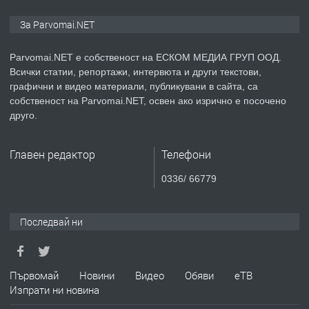
ПРЕДЛАГА
Монтажник на малки детайли за
За Parvomai.NET
медицинската индустрия
Parvomai.NET е собственост на ЕСКОМ МЕДИА ГРУП ООД.
Всички статии, репортажи, интервюта и други текстови,
преди 1 година
графични и видео материали, публикувани в сайта, са
собственост на Parvomai.NET, освен ако изрично е посочено
ПРЕДЛАГА
Уроци по Математика
друго.
Главен редактор
Телефони
преди 1 година
0336/ 66779
ПРЕДЛАГА
Продавам апартамент - гр.
Първомай
Последвай ни
преди 1 година
Първомай
Новини
Видео
Обяви
еТВ
Изпрати ни новина
ТЪРСИ
Търсим работник