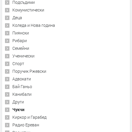
Подсъдими
Комунистически
Деца
Коледа и Нова година
Пиянски
Рибари
Семейни
Ученически
Спорт
Поручик Ржевски
Адвокати
Бай Ганьо
Канибали
Други
Чукчи
Киркор и Гарабед
Радио Ереван