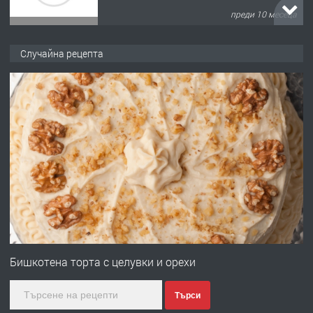
преди 10 месеца
ПРЕДЛАГА
Продава употребявани чисти и
Случайна рецепта
запазени матраци за спални.
преди 1 година
ПРЕДЛАГА
Работа за общи работници
преди 1 година
ПРЕДЛАГА
Първи поход "По стъпките на Ангел
Войвода"
Бишкотена торта с целувки и орехи
Търси
преди 1 година