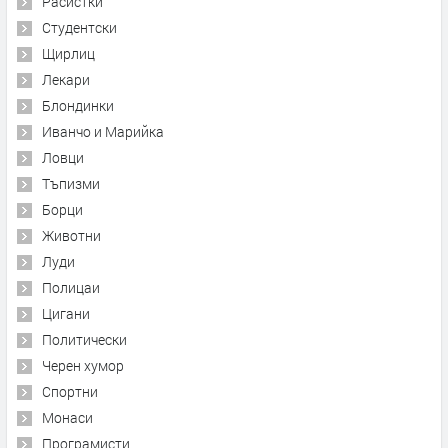
Расистки
Студентски
Щирлиц
Лекари
Блондинки
Иванчо и Марийка
Ловци
Тъпизми
Борци
Животни
Луди
Полицаи
Цигани
Политически
Черен хумор
Спортни
Монаси
Програмисти