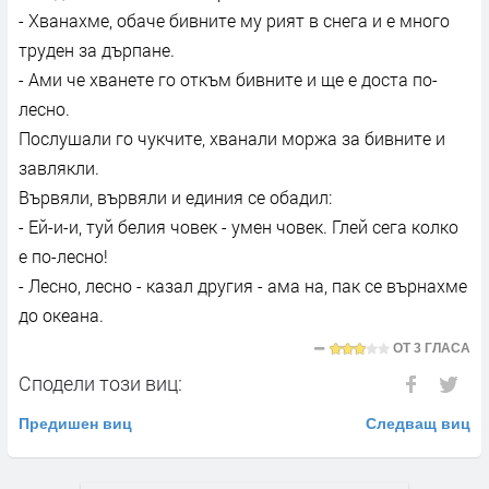
- Хванахме, обаче бивните му рият в снега и е много
труден за дърпане.
- Ами че хванете го откъм бивните и ще е доста по-
лесно.
Послушали го чукчите, хванали моржа за бивните и
завлякли.
Вървяли, вървяли и единия се обадил:
- Ей-и-и, туй белия човек - умен човек. Глей сега колко
е по-лесно!
- Лесно, лесно - казал другия - ама на, пак се върнахме
до океана.
ОТ
3 ГЛАСА
Сподели този виц:
Предишен виц
Следващ виц