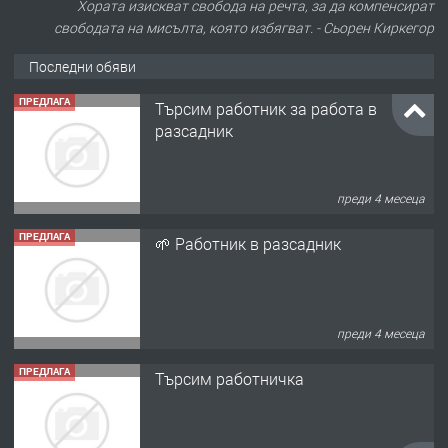
Хората изискват свобода на речта, за да компенсират
свободата на мисълта, която избягват. - Сьорен Киркегор
Последни обяви
ПРЕДЛАГА
Търсим работник за работа в
разсадник
преди 4 месеца
ПРЕДЛАГА
🌱 Работник в разсадник
преди 4 месеца
ПРЕДЛАГА
Търсим работничка