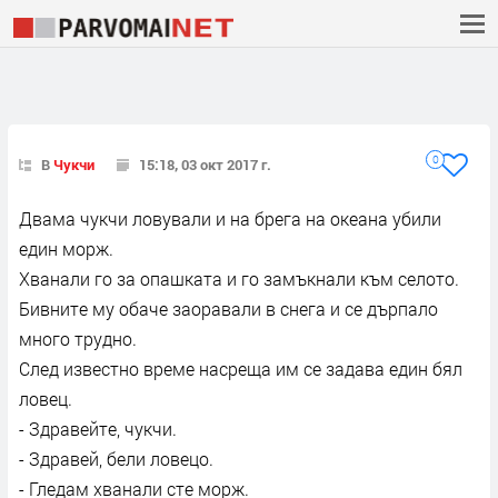
0
В
Чукчи
15:18, 03 окт 2017 г.
Двама чукчи ловували и на брега на океана убили
един морж.
Хванали го за опашката и го замъкнали към селото.
Бивните му обаче заоравали в снега и се дърпало
много трудно.
След известно време насреща им се задава един бял
ловец.
- Здравейте, чукчи.
- Здравей, бели ловецо.
- Гледам хванали сте морж.