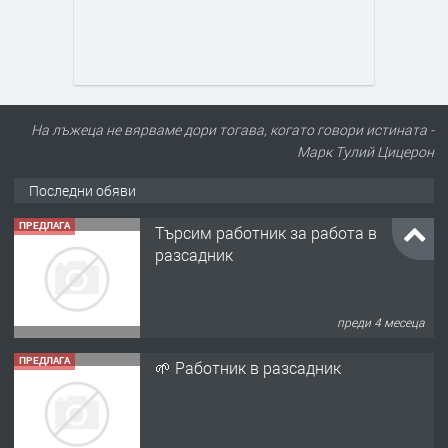
На лъжеца не вярваме дори тогава, когато говори истината -
Марк Тулий Цицерон
Последни обяви
ПРЕДЛАГА
Търсим работник за работа в
разсадник
преди 4 месеца
ПРЕДЛАГА
🌱 Работник в разсадник