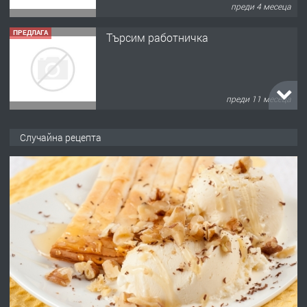
преди 4 месеца
ПРЕДЛАГА
Търсим работничка
преди 11 месеца
ПРЕДЛАГА
Продава употребявани чисти и
Случайна рецепта
запазени матраци за спални.
преди 1 година
ПРЕДЛАГА
Работа за общи работници
преди 1 година