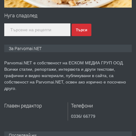
ПРЕДЛАГА
Първи поход "По стъпките на Ангел
Войвода"
Нуга сладолед
Търси
преди 1 година
ПРЕДЛАГА
Монтажник на малки детайли за
За Parvomai.NET
медицинската индустрия
Parvomai.NET е собственост на ЕСКОМ МЕДИА ГРУП ООД.
Всички статии, репортажи, интервюта и други текстови,
преди 1 година
графични и видео материали, публикувани в сайта, са
собственост на Parvomai.NET, освен ако изрично е посочено
ПРЕДЛАГА
Уроци по Математика
друго.
Главен редактор
Телефони
преди 1 година
0336/ 66779
ПРЕДЛАГА
Продавам апартамент - гр.
Първомай
Последвай ни