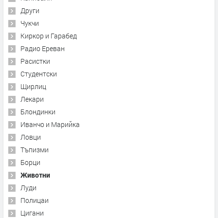
Други
Чукчи
Киркор и Гарабед
Радио Ереван
Расистки
Студентски
Щирлиц
Лекари
Блондинки
Иванчо и Марийка
Ловци
Тъпизми
Борци
Животни
Луди
Полицаи
Цигани