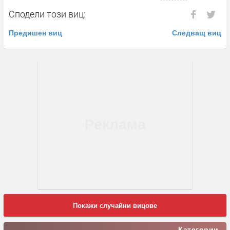
Сподели този виц:
Предишен виц
Следващ виц
Покажи случайни вицове
Категории