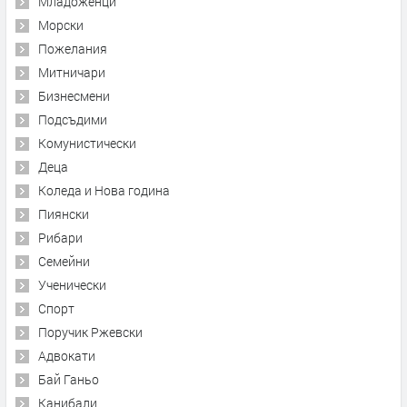
Младоженци
Морски
Пожелания
Митничари
Бизнесмени
Подсъдими
Комунистически
Деца
Коледа и Нова година
Пиянски
Рибари
Семейни
Ученически
Спорт
Поручик Ржевски
Адвокати
Бай Ганьо
Канибали