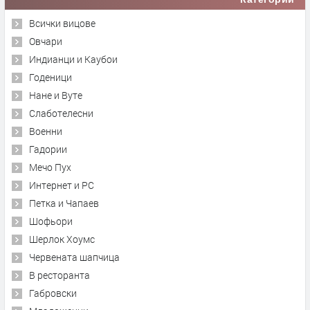
Всички вицове
Овчари
Индианци и Каубои
Годеници
Нане и Вуте
Слаботелесни
Военни
Гадории
Мечо Пух
Интернет и PC
Петка и Чапаев
Шофьори
Шерлок Хоумс
Червената шапчица
В ресторанта
Габровски