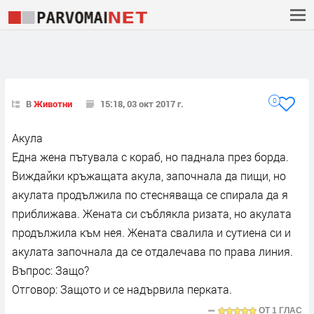
0
В
Животни
15:18, 03 окт 2017 г.
Акула
Една жена пътувала с кораб, но паднала през борда.
Виждайки кръжащата акула, започнала да пищи, но
акулата продължила по стесняваща се спирала да я
приближава. Жената си съблякла ризата, но акулата
продължила към нея. Жената свалила и сутиена си и
акулата започнала да се отдалечава по права линия.
Въпрос: Защо?
Отговор: Защото и се надървила перката.
ОТ
1 ГЛАС