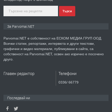
Търси
преди 1 година
ПРЕДЛАГА
Монтажник на малки детайли за
За Parvomai.NET
медицинската индустрия
Parvomai.NET е собственост на ЕСКОМ МЕДИА ГРУП ООД.
Всички статии, репортажи, интервюта и други текстови,
преди 1 година
графични и видео материали, публикувани в сайта, са
собственост на Parvomai.NET, освен ако изрично е посочено
ПРЕДЛАГА
Уроци по Математика
друго.
Главен редактор
Телефони
преди 1 година
0336/ 66779
ПРЕДЛАГА
Продавам апартамент - гр.
Първомай
Последвай ни