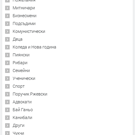
Митничари
Бизнесмени
Подсъдими
Комунистически
Деца
Коледа и Нова година
Пиянски
Рибари
Семейни
Ученически
Спорт
Поручик Ржевски
Адвокати
Бай Ганьо
Канибали
Други
Чукчи