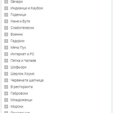
Овчари
Индианци и Каубои
Годеници
Нане и Вуте
Слаботелесни
Военни
Гадории
Мечо Пух
Интернет и PC
Петка и Чапаев
Шофьори
Шерлок Хоумс
Червената шапчица
В ресторанта
Габровски
Младоженци
Морски
Пожелания