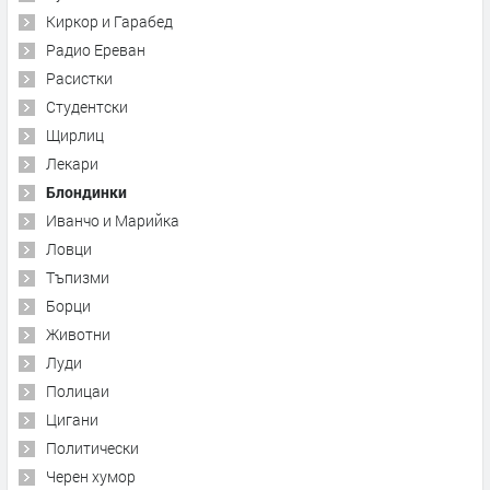
Киркор и Гарабед
Радио Ереван
Расистки
Студентски
Щирлиц
Лекари
Блондинки
Иванчо и Марийка
Ловци
Тъпизми
Борци
Животни
Луди
Полицаи
Цигани
Политически
Черен хумор