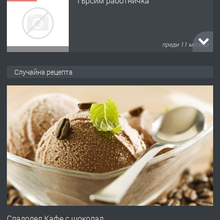
Търсим работничка
преди 11 месеца
ПРЕДЛАГА
Продава употребявани чисти и
Случайна рецепта
запазени матраци за спални.
преди 1 година
ПРЕДЛАГА
Работа за общи работници
преди 1 година
ПРЕДЛАГА
Първи поход "По стъпките на Ангел
Войвода"
Сладолед Кафе с шоколад