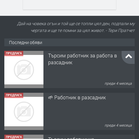
Дай на човека огън и той ще се топли цял ден, подпали му
чергата и ще те помни за цял живот. - Тери Пратчет
Последни обяви
ПРЕДЛАГА
Търсим работник за работа в
разсадник
преди 4 месеца
ПРЕДЛАГА
🌱 Работник в разсадник
преди 4 месеца
ПРЕДЛАГА