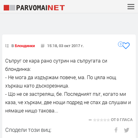
0
В
Блондинки
15:18, 03 окт 2017 г.
Съпруг се кара рано сутрин на съпругата си
блондинка:
- Не мога да издържам повече, ма. По цяла нощ
хъркаш като дъскорезница.
- Що не се застреляш, бе. Последният път, когато ми
каза, че хъркам, две нощи подред не спах да слушам и
нямаше нищо такова...
ОТ
0 ГЛАСА
Сподели този виц: