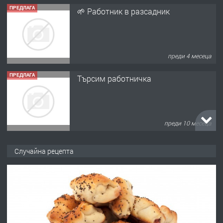
ПРЕДЛАГА
🌱 Работник в разсадник
преди 4 месеца
ПРЕДЛАГА
Търсим работничка
преди 10 месеца
ПРЕДЛАГА
Продава употребявани чисти и
Случайна рецепта
запазени матраци за спални.
преди 1 година
ПРЕДЛАГА
Работа за общи работници