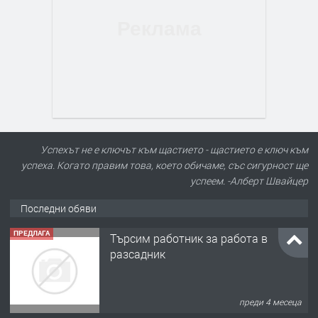
Успехът не е ключът към щастието - щастието е ключ към
успеха. Когато правим това, което обичаме, със сигурност ще
успеем. -Алберт Швайцер
Последни обяви
ПРЕДЛАГА
Търсим работник за работа в
разсадник
преди 4 месеца