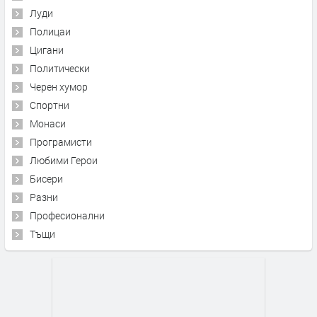
Луди
Полицаи
Цигани
Политически
Черен хумор
Спортни
Монаси
Програмисти
Любими Герои
Бисери
Разни
Професионални
Тъщи