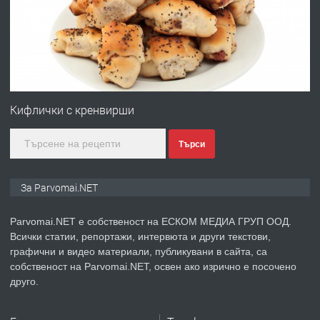
преди 1 година
ПРЕДЛАГА
Първи поход "По стъпките на Ангел
Войвода"
Кифлички с кренвирши
Търси
преди 1 година
ПРЕДЛАГА
Монтажник на малки детайли за
За Parvomai.NET
медицинската индустрия
Parvomai.NET е собственост на ЕСКОМ МЕДИА ГРУП ООД.
Всички статии, репортажи, интервюта и други текстови,
преди 1 година
графични и видео материали, публикувани в сайта, са
собственост на Parvomai.NET, освен ако изрично е посочено
ПРЕДЛАГА
Уроци по Математика
друго.