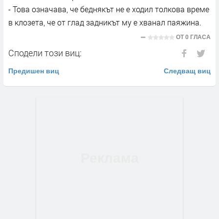
- Това означава, че беднякът не е ходил толкова време
в клозета, че от глад задникът му е хванал паяжина.
ОТ
0 ГЛАСА
Сподели този виц:
Предишен виц
Следващ виц