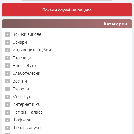
Покажи случайни вицове
Категории
Всички вицове
Овчари
Индианци и Каубои
Годеници
Нане и Вуте
Слаботелесни
Военни
Гадории
Мечо Пух
Интернет и PC
Петка и Чапаев
Шофьори
Шерлок Хоумс