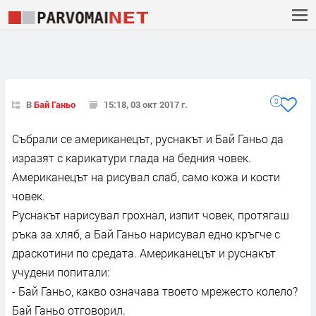
0
В
Бай Ганьо
15:18, 03 окт 2017 г.
Събрали се американецът, руснакът и Бай Ганьо да
изразят с карикатури глада на бедния човек.
Американецът на рисувал слаб, само кожа и кости
човек.
Руснакът нарисувал грохнал, изпит човек, протягаш
ръка за хляб, а Бай Ганьо нарисувал едно кръгче с
драскотини по средата. Американецът и руснакът
учудени попитали:
- Бай Ганьо, какво означава твоето мрежесто колело?
Бай Ганьо отговорил.