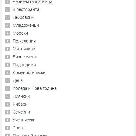
Червената шапчица
В ресторанта
Габровски
Младоженци
Морски
Пожелания
Митничари
Бизнесмени
Подсъдими
Комунистически
Деца
Коледа и Нова година
Пиянски
Рибари
Семейни
Ученически
Спорт
Поручик Ржевски