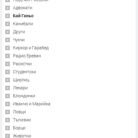
Адвокати
Бай Ганьо
Канибали
Други
Чукчи
Киркор и Гарабед
Радио Ереван
Расистки
Студентски
Щирлиц
Лекари
Блондинки
Иванчо и Марийка
Ловци
Тъпизми
Борци
Животни