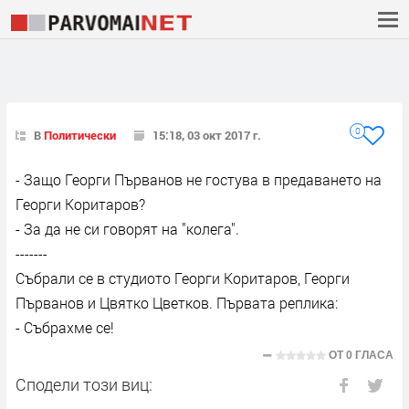
0
В
Политически
15:18, 03 окт 2017 г.
- Защо Георги Първанов не гостува в предаването на
Георги Коритаров?
- За да не си говорят на "колега".
-------
Събрали се в студиото Георги Коритаров, Георги
Първанов и Цвятко Цветков. Първата реплика:
- Събрахме се!
ОТ
0 ГЛАСА
Сподели този виц: