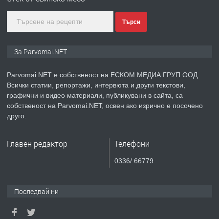
Търси
преди 1 година
ПРЕДЛАГА
Монтажник на малки детайли за
За Parvomai.NET
медицинската индустрия
Parvomai.NET е собственост на ЕСКОМ МЕДИА ГРУП ООД.
Всички статии, репортажи, интервюта и други текстови,
преди 1 година
графични и видео материали, публикувани в сайта, са
собственост на Parvomai.NET, освен ако изрично е посочено
ПРЕДЛАГА
Уроци по Математика
друго.
Главен редактор
Телефони
преди 1 година
0336/ 66779
ПРЕДЛАГА
Продавам апартамент - гр.
Първомай
Последвай ни