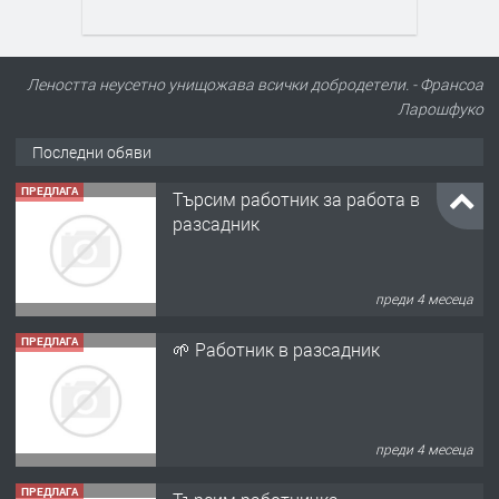
Леността неусетно унищожава всички добродетели. - Франсоа
Ларошфуко
Последни обяви
ПРЕДЛАГА
Търсим работник за работа в
разсадник
преди 4 месеца
ПРЕДЛАГА
🌱 Работник в разсадник
преди 4 месеца
ПРЕДЛАГА