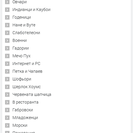
Овчари
Индианци и Каубои
Годеници
Нане и Вуте
Слаботелесни
Военни
Гадории
Мечо Пух
Интернет и PC
Петка и Чапаев
Шофьори
Шерлок Хоумс
Червената шапчица
В ресторанта
Габровски
Младоженци
Морски
Пожелания