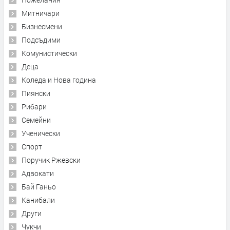
Митничари
Бизнесмени
Подсъдими
Комунистически
Деца
Коледа и Нова година
Пиянски
Рибари
Семейни
Ученически
Спорт
Поручик Ржевски
Адвокати
Бай Ганьо
Канибали
Други
Чукчи