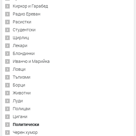
Киркор и Гарабед
Радио Ереван
Расистки
Студентски
Щирлиц
Лекари
Блондинки
Иванчо и Марийка
Ловци
Тъпизми
Борци
Животни
Луди
Полицаи
Цигани
Политически
Черен хумор