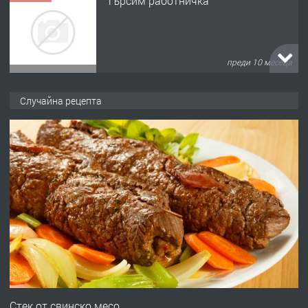
Търсим работничка
преди 10 месеца
ПРЕДЛАГА
Продава употребявани чисти и
Случайна рецепта
запазени матраци за спални.
преди 1 година
ПРЕДЛАГА
Работа за общи работници
преди 1 година
ПРЕДЛАГА
Първи поход "По стъпките на Ангел
Войвода"
Стек от свинско месо