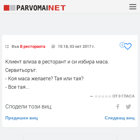
0
Във
В ресторанта
15:18, 03 окт 2017 г.
Клиент влиза в ресторант и си избира маса.
Сервитьорът:
- Коя маса желаете? Тая или тая?
- Все тая...
ОТ
0 ГЛАСА
Сподели този виц:
Предишен виц
Следващ виц