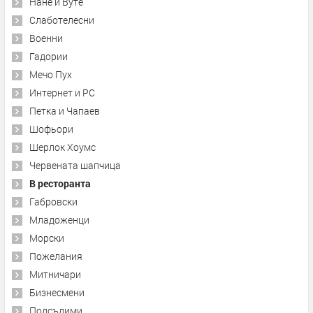
Нане и Вуте
Слаботелесни
Военни
Гадории
Мечо Пух
Интернет и PC
Петка и Чапаев
Шофьори
Шерлок Хоумс
Червената шапчица
В ресторанта
Габровски
Младоженци
Морски
Пожелания
Митничари
Бизнесмени
Подсъдими