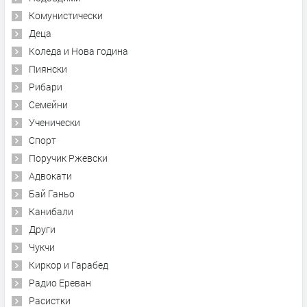
Комунистически
Деца
Коледа и Нова година
Пиянски
Рибари
Семейни
Ученически
Спорт
Поручик Ржевски
Адвокати
Бай Ганьо
Канибали
Други
Чукчи
Киркор и Гарабед
Радио Ереван
Расистки