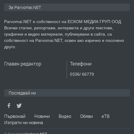
ПРЕДЛАГА
Монтажник на малки детайли за
За Parvomai.NET
медицинската индустрия
Parvomai.NET е собственост на ЕСКОМ МЕДИА ГРУП ООД.
Всички статии, репортажи, интервюта и други текстови,
преди 1 година
графични и видео материали, публикувани в сайта, са
собственост на Parvomai.NET, освен ако изрично е посочено
ПРЕДЛАГА
Уроци по Математика
друго.
Главен редактор
Телефони
преди 1 година
0336/ 66779
ПРЕДЛАГА
Продавам апартамент - гр.
Първомай
Последвай ни
преди 1 година
Първомай
Новини
Видео
Обяви
еТВ
Изпрати ни новина
ТЪРСИ
Търсим работник