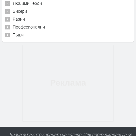
Любими Герои
Бисери
Разни
Професионални
Тъщи
Бизнесът е като карането на колело. Или продължаваш да се