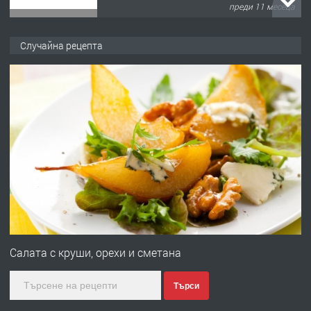
преди 11 месеца
ПРЕДЛАГА
Продава употребявани чисти и
Случайна рецепта
запазени матраци за спални.
преди 1 година
ПРЕДЛАГА
Работа за общи работници
преди 1 година
ПРЕДЛАГА
Първи поход "По стъпките на Ангел
Войвода"
Салата с круши, орехи и сметана
Търси
преди 1 година