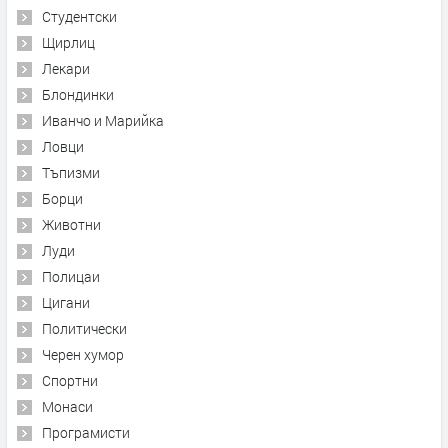
Студентски
Щирлиц
Лекари
Блондинки
Иванчо и Марийка
Ловци
Тъпизми
Борци
Животни
Луди
Полицаи
Цигани
Политически
Черен хумор
Спортни
Монаси
Програмисти