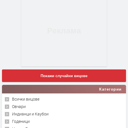
Покажи случайни вицове
Категории
Всички вицове
Овчари
Индианци и Каубои
Годеници