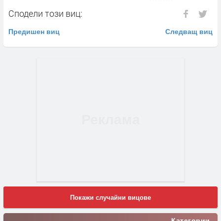
Сподели този виц:
Предишен виц
Следващ виц
Покажи случайни вицове
Категории