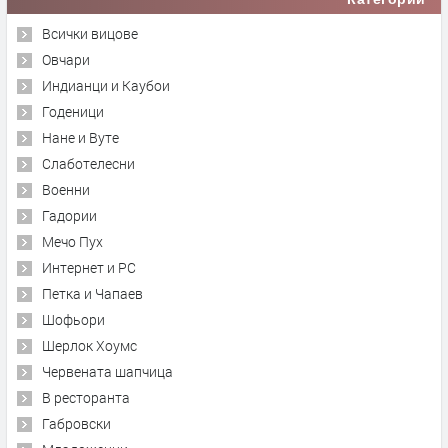
Всички вицове
Овчари
Индианци и Каубои
Годеници
Нане и Вуте
Слаботелесни
Военни
Гадории
Мечо Пух
Интернет и PC
Петка и Чапаев
Шофьори
Шерлок Хоумс
Червената шапчица
В ресторанта
Габровски