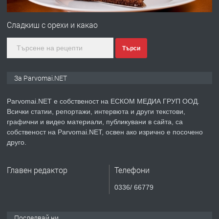
ПРЕДЛАГА
Първи поход "По стъпките на Ангел
Войвода"
Сладкиш с орехи и какао
Търси
преди 1 година
ПРЕДЛАГА
Монтажник на малки детайли за
За Parvomai.NET
медицинската индустрия
Parvomai.NET е собственост на ЕСКОМ МЕДИА ГРУП ООД.
Всички статии, репортажи, интервюта и други текстови,
преди 1 година
графични и видео материали, публикувани в сайта, са
собственост на Parvomai.NET, освен ако изрично е посочено
ПРЕДЛАГА
Уроци по Математика
друго.
Главен редактор
Телефони
преди 1 година
0336/ 66779
ПРЕДЛАГА
Продавам апартамент - гр.
Първомай
Последвай ни