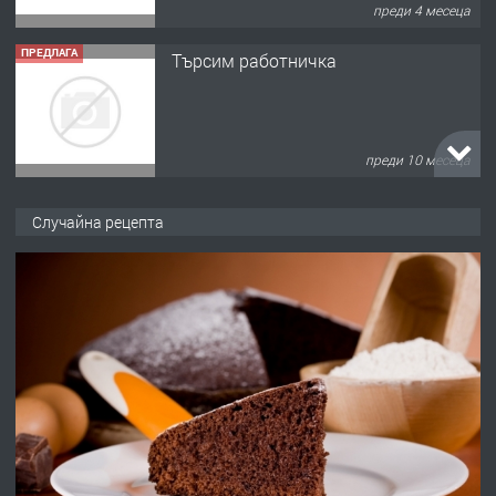
преди 4 месеца
ПРЕДЛАГА
Търсим работничка
преди 10 месеца
ПРЕДЛАГА
Продава употребявани чисти и
Случайна рецепта
запазени матраци за спални.
преди 1 година
ПРЕДЛАГА
Работа за общи работници
преди 1 година