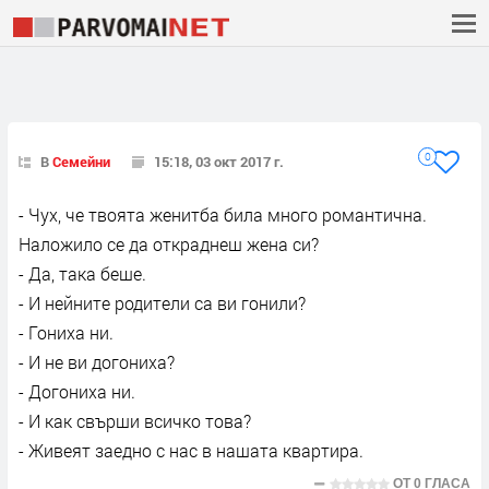
0
В
Семейни
15:18, 03 окт 2017 г.
- Чух, че твоята женитба била много романтична.
Наложило се да откраднеш жена си?
- Да, така беше.
- И нейните родители са ви гонили?
- Гониха ни.
- И не ви догониха?
- Догониха ни.
- И как свърши всичко това?
- Живеят заедно с нас в нашата квартира.
ОТ
0 ГЛАСА