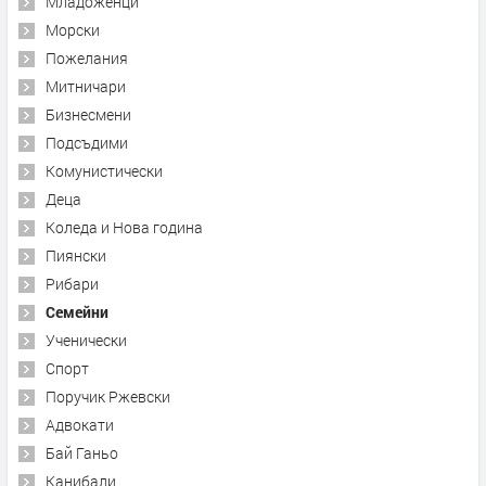
Младоженци
Морски
Пожелания
Митничари
Бизнесмени
Подсъдими
Комунистически
Деца
Коледа и Нова година
Пиянски
Рибари
Семейни
Ученически
Спорт
Поручик Ржевски
Адвокати
Бай Ганьо
Канибали