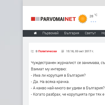
°C
28
Първомай
България
Светът
Н
В
Политически
15:18, 03 окт 2017 г.
Чуждестранен журналист се занимава, съ
Взимат му интервю:
- Има ли корупция в България?
- Да. На всяка крачка.
- А какво най-много ви удиви в България?
- Когато разбрах, че корупцията при тях е