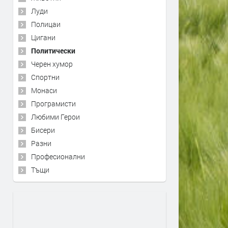
Луди
Полицаи
Цигани
Политически
Черен хумор
Спортни
Монаси
Програмисти
Любими Герои
Бисери
Разни
Професионални
Тъщи