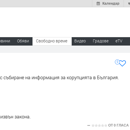
Календар
овини
Обяви
Свободно време
Видео
Градове
eTV
0
с събиране на информация за корупцията в България.
 извън закона.
ОТ
0 ГЛАСА