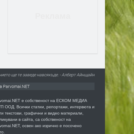
нието ще те заведе навсякъде. - Алберт Айнщайн
а Parvomai.NET
vomai.NET е собственост на ЕСКОМ МЕДИА
П ООД. Всички статии, репортажи, интервюта и
ги текстови, графични и видео материали,
ликувани в сайта, са собственост на
vomai.NET, освен ако изрично е посочено
го.