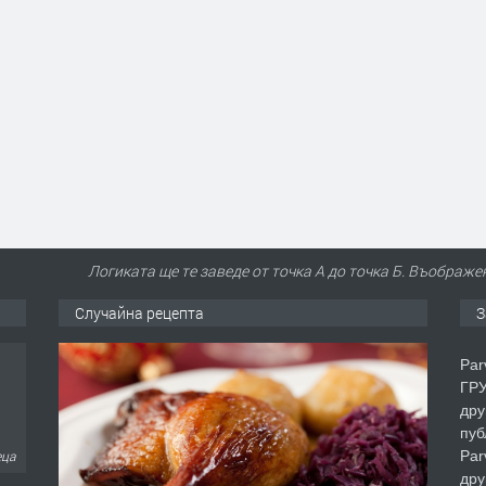
Логиката ще те заведе от точка А до точка Б. Въображе
Случайна рецепта
З
еца
Par
ГРУ
дру
пуб
Par
дру
еца