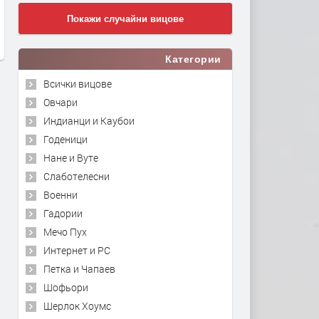
Покажи случайни вицове
Категории
Всички вицове
Овчари
Индианци и Каубои
Годеници
Нане и Вуте
Слаботелесни
Военни
Гадории
Мечо Пух
Интернет и PC
Петка и Чапаев
Шофьори
Шерлок Хоумс