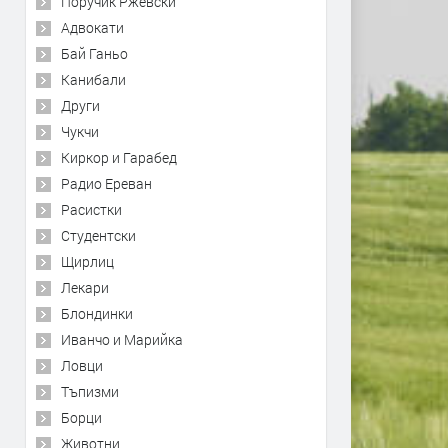
Поручик Ржевски
Адвокати
Бай Ганьо
Канибали
Други
Чукчи
Киркор и Гарабед
Радио Ереван
Расистки
Студентски
Щирлиц
Лекари
Блондинки
Иванчо и Марийка
Ловци
Тъпизми
Борци
Животни