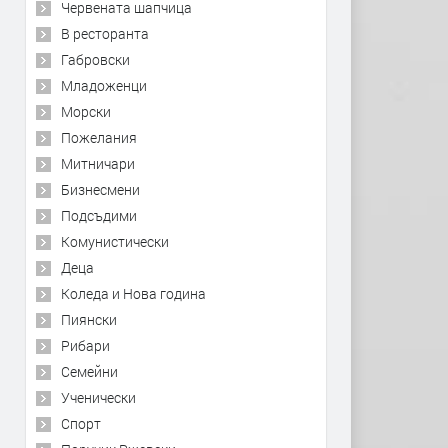
Червената шапчица
В ресторанта
Габровски
Младоженци
Морски
Пожелания
Митничари
Бизнесмени
Подсъдими
Комунистически
Деца
Коледа и Нова година
Пиянски
Рибари
Семейни
Ученически
Спорт