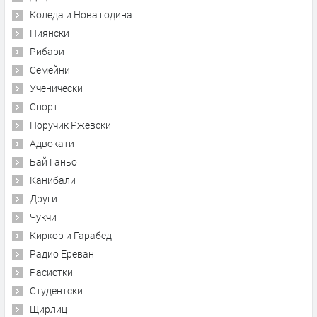
Коледа и Нова година
Пиянски
Рибари
Семейни
Ученически
Спорт
Поручик Ржевски
Адвокати
Бай Ганьо
Канибали
Други
Чукчи
Киркор и Гарабед
Радио Ереван
Расистки
Студентски
Щирлиц