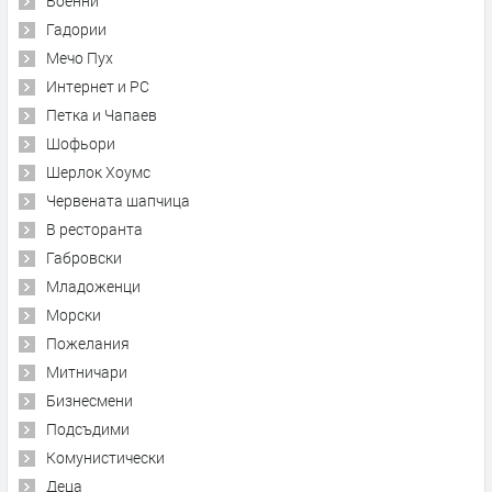
Военни
Гадории
Мечо Пух
Интернет и PC
Петка и Чапаев
Шофьори
Шерлок Хоумс
Червената шапчица
В ресторанта
Габровски
Младоженци
Морски
Пожелания
Митничари
Бизнесмени
Подсъдими
Комунистически
Деца