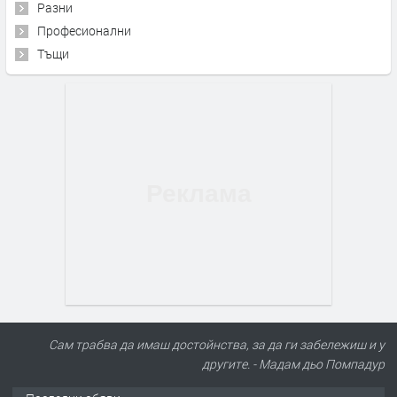
Разни
Професионални
Тъщи
Сам трабва да имаш достойнства, за да ги забележиш и у
другите. - Мадам дьо Помпадур