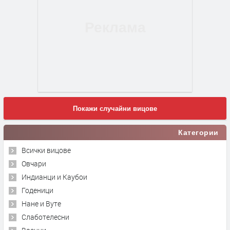
Покажи случайни вицове
Категории
Всички вицове
Овчари
Индианци и Каубои
Годеници
Нане и Вуте
Слаботелесни