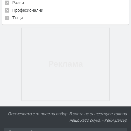
Разни
Професионални
Тъщи
Отегчението е въпрос на избор. В света не съществува такова
нещо като скука. - Уейн Дайър