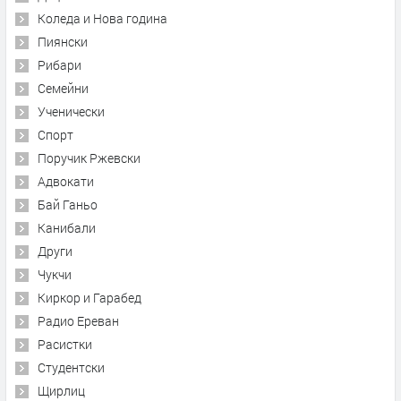
Коледа и Нова година
Пиянски
Рибари
Семейни
Ученически
Спорт
Поручик Ржевски
Адвокати
Бай Ганьо
Канибали
Други
Чукчи
Киркор и Гарабед
Радио Ереван
Расистки
Студентски
Щирлиц