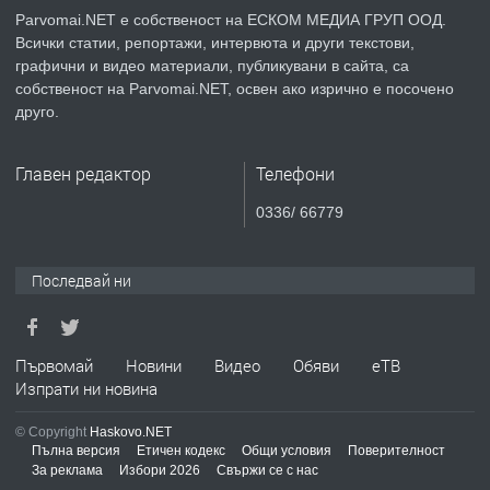
Parvomai.NET е собственост на ЕСКОМ МЕДИА ГРУП ООД.
Всички статии, репортажи, интервюта и други текстови,
преди 1 година
графични и видео материали, публикувани в сайта, са
собственост на Parvomai.NET, освен ако изрично е посочено
ПРЕДЛАГА
Уроци по Математика
друго.
Главен редактор
Телефони
преди 1 година
0336/ 66779
ПРЕДЛАГА
Продавам апартамент - гр.
Първомай
Последвай ни
преди 1 година
Първомай
Новини
Видео
Обяви
еТВ
Изпрати ни новина
ТЪРСИ
Търсим работник
© Copyright
Haskovo.NET
Пълна версия
Етичен кодекс
Общи условия
Поверителност
За реклама
Избори 2026
Свържи се с нас