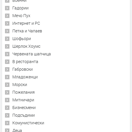
Военни
Гадории
Мечо Пух
Интернет и PC
Петка и Чапаев
Шофьори
Шерлок Хоумс
Червената шапчица
В ресторанта
Габровски
Младоженци
Морски
Пожелания
Митничари
Бизнесмени
Подсъдими
Комунистически
Деца