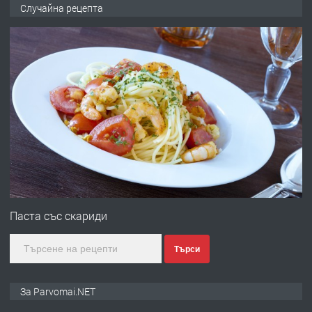
Продава употребявани чисти и
Случайна рецепта
запазени матраци за спални.
преди 1 година
ПРЕДЛАГА
Работа за общи работници
преди 1 година
ПРЕДЛАГА
Първи поход "По стъпките на Ангел
Войвода"
Паста със скариди
Търси
преди 1 година
ПРЕДЛАГА
Монтажник на малки детайли за
За Parvomai.NET
медицинската индустрия