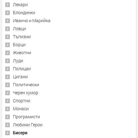
Лекари
Блондинки
Иванчо и Марийка
Ловци
Тъпизми
Борци
Животни
Луди
Полицаи
Цигани
Политически
Черен хумор
Спортни
Монаси
Програмисти
Любими Герои
Бисери