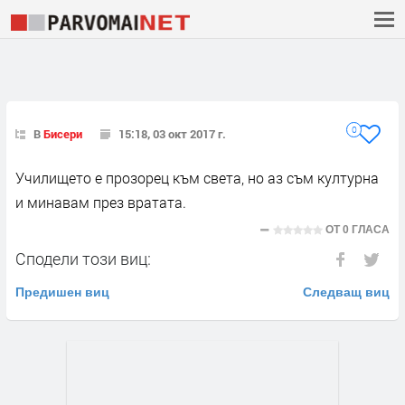
0
В
Бисери
15:18, 03 окт 2017 г.
Училището е прозорец към света, но аз съм културна
и минавам през вратата.
ОТ
0 ГЛАСА
Сподели този виц:
Предишен виц
Следващ виц