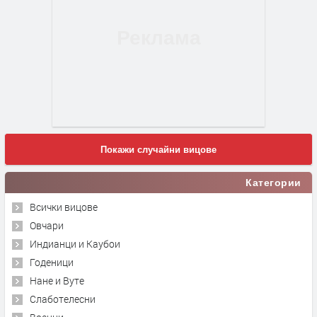
Покажи случайни вицове
Категории
Всички вицове
Овчари
Индианци и Каубои
Годеници
Нане и Вуте
Слаботелесни