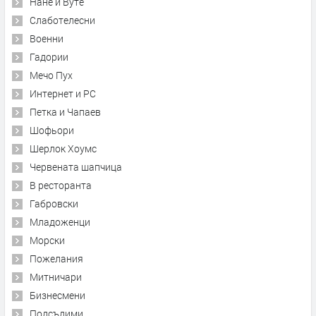
Нане и Вуте
Слаботелесни
Военни
Гадории
Мечо Пух
Интернет и PC
Петка и Чапаев
Шофьори
Шерлок Хоумс
Червената шапчица
В ресторанта
Габровски
Младоженци
Морски
Пожелания
Митничари
Бизнесмени
Подсъдими