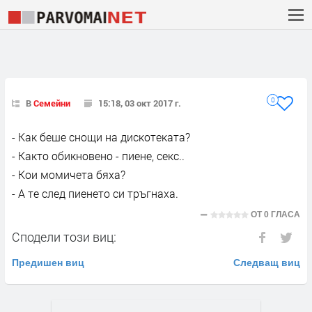
0
В
Семейни
15:18, 03 окт 2017 г.
- Как беше снощи на дискотеката?
- Както обикновено - пиене, секс..
- Кои момичета бяха?
- А те след пиенето си тръгнаха.
ОТ
0 ГЛАСА
Сподели този виц:
Предишен виц
Следващ виц