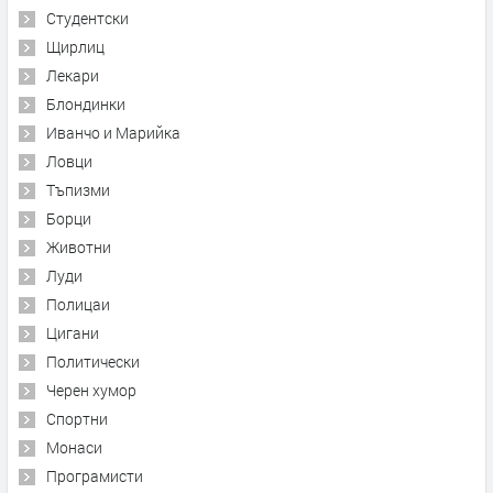
Студентски
Щирлиц
Лекари
Блондинки
Иванчо и Марийка
Ловци
Тъпизми
Борци
Животни
Луди
Полицаи
Цигани
Политически
Черен хумор
Спортни
Монаси
Програмисти