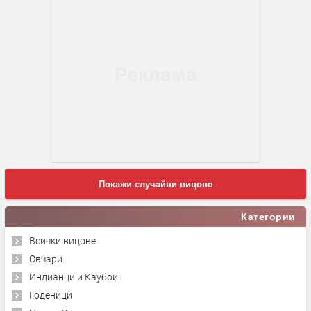
Покажи случайни вицове
Категории
Всички вицове
Овчари
Индианци и Каубои
Годеници