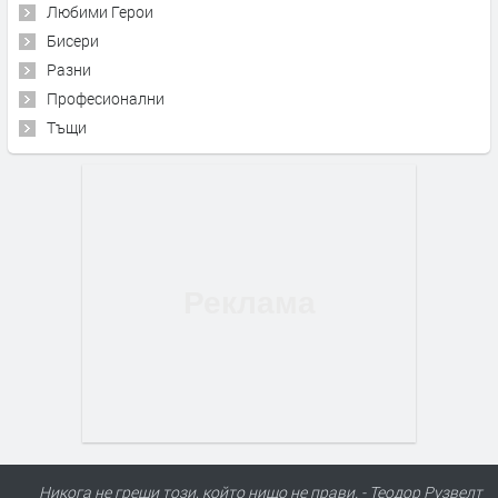
Любими Герои
Бисери
Разни
Професионални
Тъщи
Никога не греши този, който нищо не прави. - Теодор Рузвелт