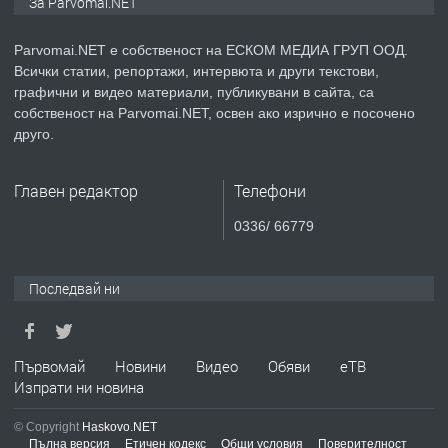
За Parvomai.NET
медицинската индустрия
Parvomai.NET е собственост на ЕСКОМ МЕДИА ГРУП ООД.
Всички статии, репортажи, интервюта и други текстови,
преди 1 година
графични и видео материали, публикувани в сайта, са
собственост на Parvomai.NET, освен ако изрично е посочено
ПРЕДЛАГА
Уроци по Математика
друго.
Главен редактор
Телефони
преди 1 година
0336/ 66779
ПРЕДЛАГА
Продавам апартамент - гр.
Първомай
Последвай ни
преди 1 година
Първомай
Новини
Видео
Обяви
еТВ
Изпрати ни новина
ТЪРСИ
Търсим работник
© Copyright
Haskovo.NET
Пълна версия
Етичен кодекс
Общи условия
Поверителност