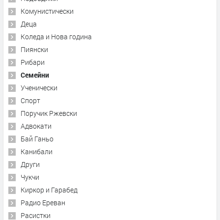
Комунистически
Деца
Коледа и Нова година
Пиянски
Рибари
Семейни
Ученически
Спорт
Поручик Ржевски
Адвокати
Бай Ганьо
Канибали
Други
Чукчи
Киркор и Гарабед
Радио Ереван
Расистки