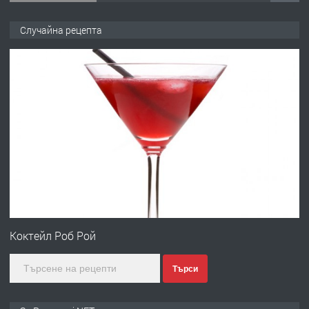
ПРЕДЛАГА
Продава употребявани чисти и
Случайна рецепта
запазени матраци за спални.
преди 1 година
ПРЕДЛАГА
Работа за общи работници
преди 1 година
ПРЕДЛАГА
Първи поход "По стъпките на Ангел
Войвода"
Коктейл Роб Рой
Търси
преди 1 година
ПРЕДЛАГА
Монтажник на малки детайли за