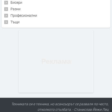
Бисери
Разни
Професионални
Тъщи
Техниката си е техника, но асансьорът се разваля по-често,
отколкото стълбата. - Станислав Йежи Лец