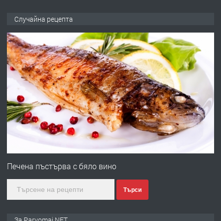
ПРЕДЛАГА
Продава употребявани чисти и
Случайна рецепта
запазени матраци за спални.
преди 1 година
ПРЕДЛАГА
Работа за общи работници
преди 1 година
ПРЕДЛАГА
Първи поход "По стъпките на Ангел
Войвода"
Печена пъстърва с бяло вино
Търси
преди 1 година
ПРЕДЛАГА
Монтажник на малки детайли за
За Parvomai.NET