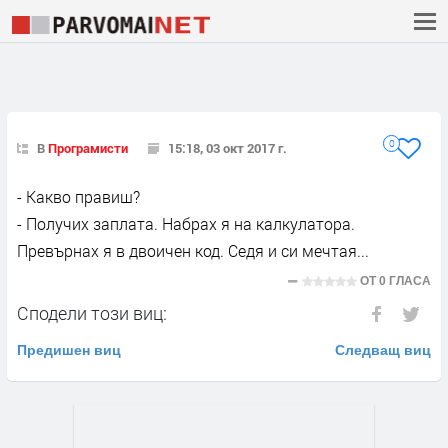
0
В
Програмисти
15:18, 03 окт 2017 г.
- Какво правиш?
- Получих заплата. Набрах я на калкулатора.
Превърнах я в двоичен код. Седя и си мечтая...
ОТ
0 ГЛАСА
Сподели този виц:
Предишен виц
Следващ виц