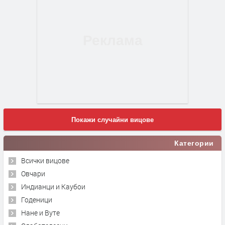
Покажи случайни вицове
Категории
Всички вицове
Овчари
Индианци и Каубои
Годеници
Нане и Вуте