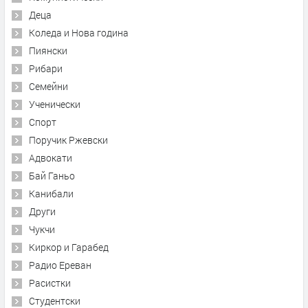
Деца
Коледа и Нова година
Пиянски
Рибари
Семейни
Ученически
Спорт
Поручик Ржевски
Адвокати
Бай Ганьо
Канибали
Други
Чукчи
Киркор и Гарабед
Радио Ереван
Расистки
Студентски