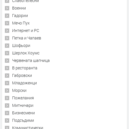
Слаботелесни
Военни
Гадории
Мечо Пух
Интернет и PC
Петка и Чапаев
Шофьори
Шерлок Хоумс
Червената шапчица
В ресторанта
Габровски
Младоженци
Морски
Пожелания
Митничари
Бизнесмени
Подсъдими
Комунистически