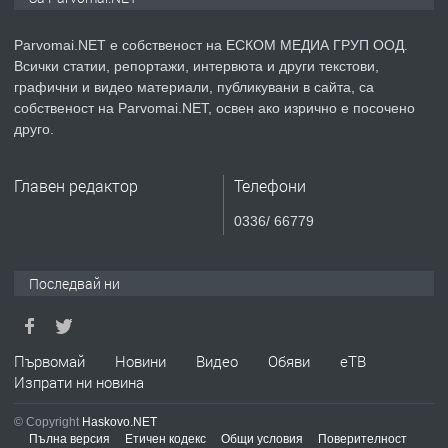
медицинската индустрия
Parvomai.NET е собственост на ЕСКОМ МЕДИА ГРУП ООД.
Всички статии, репортажи, интервюта и други текстови,
преди 1 година
графични и видео материали, публикувани в сайта, са
собственост на Parvomai.NET, освен ако изрично е посочено
ПРЕДЛАГА
Уроци по Математика
друго.
Главен редактор
Телефони
преди 1 година
0336/ 66779
ПРЕДЛАГА
Продавам апартамент - гр.
Първомай
Последвай ни
преди 1 година
Първомай
Новини
Видео
Обяви
еТВ
Изпрати ни новина
ТЪРСИ
Търсим работник
© Copyright
Haskovo.NET
Пълна версия
Етичен кодекс
Общи условия
Поверителност