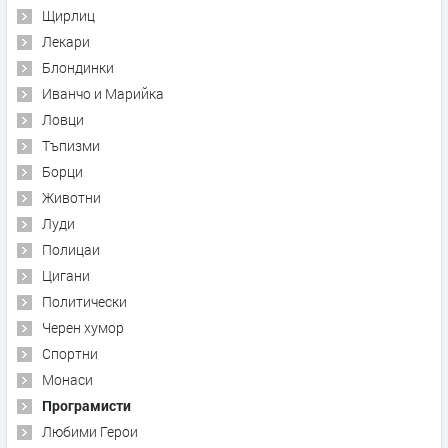
Щирлиц
Лекари
Блондинки
Иванчо и Марийка
Ловци
Тъпизми
Борци
Животни
Луди
Полицаи
Цигани
Политически
Черен хумор
Спортни
Монаси
Програмисти
Любими Герои