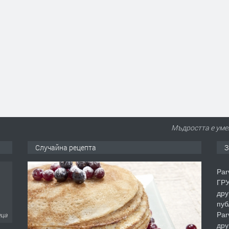
Мъдростта е умен
Случайна рецепта
З
Par
ГРУ
дру
пуб
Par
еца
дру