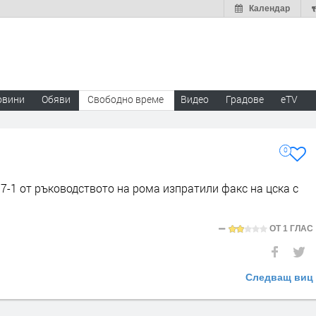
Календар
овини
Обяви
Свободно време
Видео
Градове
eTV
0
7-1 от ръководството на рома изпратили факс на цска с
ОТ
1 ГЛАС
Следващ виц