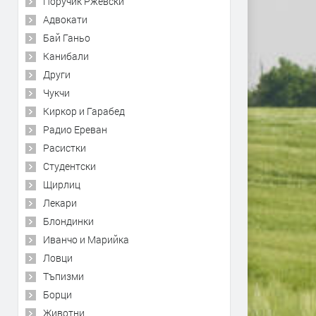
Поручик Ржевски
Адвокати
Бай Ганьо
Канибали
Други
Чукчи
Киркор и Гарабед
Радио Ереван
Расистки
Студентски
Щирлиц
Лекари
Блондинки
Иванчо и Марийка
Ловци
Тъпизми
Борци
Животни