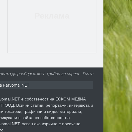
ието да разбереш кога трябва да спреш. - Гьоте
а Parvomai.NET
vomai.NET е собственост на ЕСКОМ МЕДИА
П ООД. Всички статии, репортажи, интервюта и
ги текстови, графични и видео материали,
ликувани в сайта, са собственост на
vomai.NET, освен ако изрично е посочено
го.