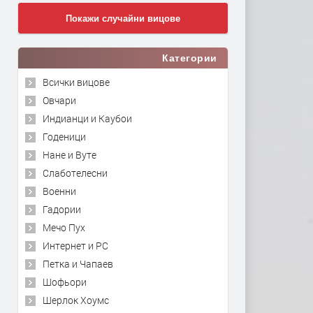
Покажи случайни вицове
Категории
Всички вицове
Овчари
Индианци и Каубои
Годеници
Нане и Вуте
Слаботелесни
Военни
Гадории
Мечо Пух
Интернет и PC
Петка и Чапаев
Шофьори
Шерлок Хоумс