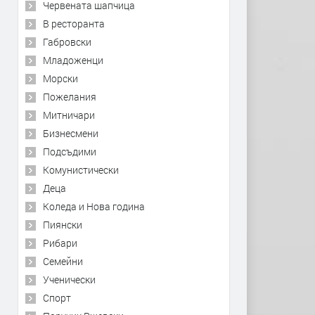
Червената шапчица
В ресторанта
Габровски
Младоженци
Морски
Пожелания
Митничари
Бизнесмени
Подсъдими
Комунистически
Деца
Коледа и Нова година
Пиянски
Рибари
Семейни
Ученически
Спорт