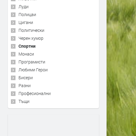
Луди
Полицаи
Цигани
Политически
Черен хумор
Спортни
Монаси
Програмисти
Любими Герои
Бисери
Разни
Професионални
Тъщи