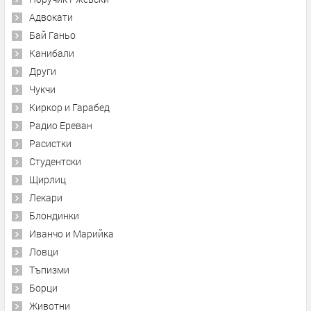
Адвокати
Бай Ганьо
Канибали
Други
Чукчи
Киркор и Гарабед
Радио Ереван
Расистки
Студентски
Щирлиц
Лекари
Блондинки
Иванчо и Марийка
Ловци
Тъпизми
Борци
Животни