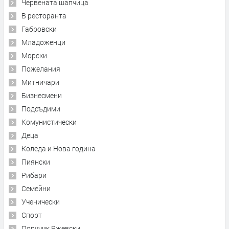
Червената шапчица
В ресторанта
Габровски
Младоженци
Морски
Пожелания
Митничари
Бизнесмени
Подсъдими
Комунистически
Деца
Коледа и Нова година
Пиянски
Рибари
Семейни
Ученически
Спорт
Поручик Ржевски