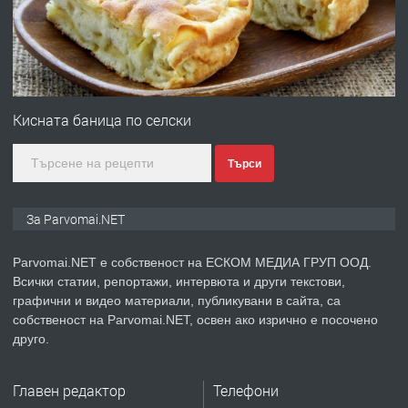
преди 1 година
ПРЕДЛАГА
Първи поход "По стъпките на Ангел
Войвода"
Кисната баница по селски
Търси
преди 1 година
ПРЕДЛАГА
Монтажник на малки детайли за
За Parvomai.NET
медицинската индустрия
Parvomai.NET е собственост на ЕСКОМ МЕДИА ГРУП ООД.
Всички статии, репортажи, интервюта и други текстови,
преди 1 година
графични и видео материали, публикувани в сайта, са
собственост на Parvomai.NET, освен ако изрично е посочено
ПРЕДЛАГА
Уроци по Математика
друго.
Главен редактор
Телефони