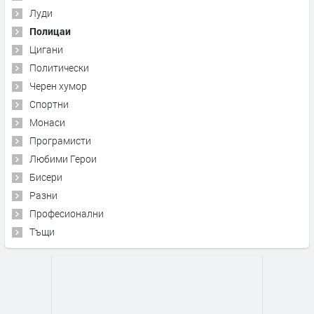
Луди
Полицаи
Цигани
Политически
Черен хумор
Спортни
Монаси
Програмисти
Любими Герои
Бисери
Разни
Професионални
Тъщи