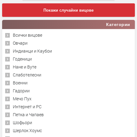
Покажи случайни вицове
Категории
Всички вицове
Овчари
Индианци и Каубои
Годеници
Нане и Вуте
Слаботелесни
Военни
Гадории
Мечо Пух
Интернет и PC
Петка и Чапаев
Шофьори
Шерлок Хоумс