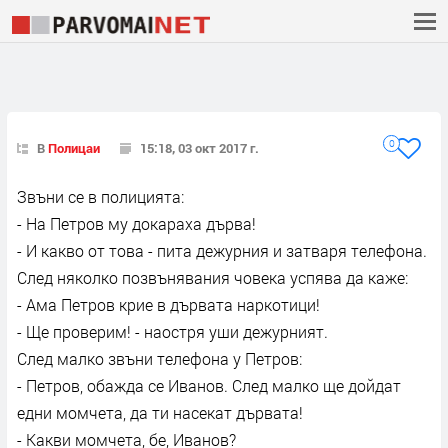
0
В
Полицаи
15:18, 03 окт 2017 г.
Звъни се в полицията:
- На Петров му докараха дърва!
- И какво от това - пита дежурния и затваря телефона.
След няколко позвънявания човека успява да каже:
- Ама Петров крие в дървата наркотици!
- Ще проверим! - наостря уши дежурният.
След малко звъни телефона у Петров:
- Петров, обажда се Иванов. След малко ще дойдат
едни момчета, да ти насекат дървата!
- Какви момчета, бе, Иванов?