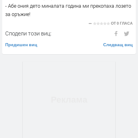
- Абе ония дето миналата година ми прекопаха лозето
за оръжие!
ОТ
0 ГЛАСА
Сподели този виц:
Предишен виц
Следващ виц