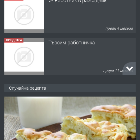
🌱 Работник в разсадник
преди 4 месеца
ПРЕДЛАГА
Търсим работничка
преди 11 месеца
ПРЕДЛАГА
Продава употребявани чисти и
Случайна рецепта
запазени матраци за спални.
преди 1 година
ПРЕДЛАГА
Работа за общи работници