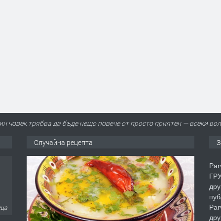
ин човек трябва да бъде нещо повече от просто приятен — всеки во
Случайна рецепта
З
Par
ГРУ
дру
пуб
Par
еца
дру