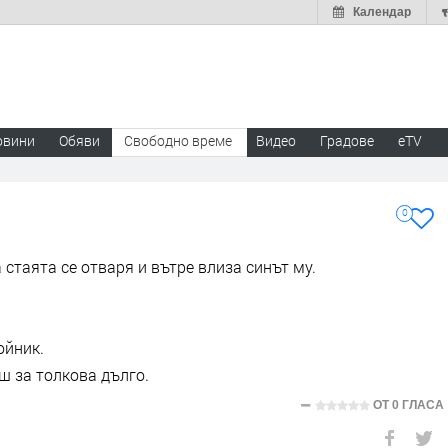
Календар
овини
Обяви
Свободно време
Видео
Градове
eTV
0
стаята се отваря и вътре влиза синът му.
ойник.
ш за толкова дълго.
ОТ
0 ГЛАСА