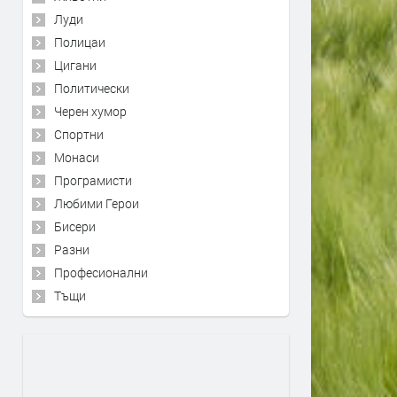
Луди
Полицаи
Цигани
Политически
Черен хумор
Спортни
Монаси
Програмисти
Любими Герои
Бисери
Разни
Професионални
Тъщи