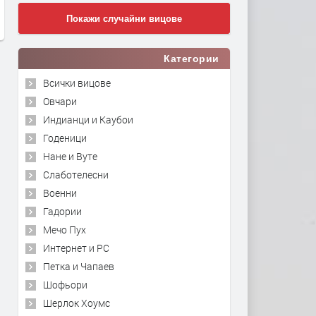
Покажи случайни вицове
Категории
Всички вицове
Овчари
Индианци и Каубои
Годеници
Нане и Вуте
Слаботелесни
Военни
Гадории
Мечо Пух
Интернет и PC
Петка и Чапаев
Шофьори
Шерлок Хоумс