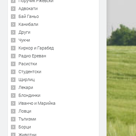
Поручик Ржевски
Адвокати
Бай Ганьо
Канибали
Други
Чукчи
Киркор и Гарабед
Радио Ереван
Расистки
Студентски
Щирлиц
Лекари
Блондинки
Иванчо и Марийка
Ловци
Тъпизми
Борци
Животни