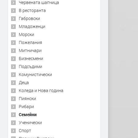
Червената шапчица
В ресторанта
Габровски
Младоженци
Морски
Пожелания
Митничари
Бизнесмени
Подсъдими
Комунистически
Деца
Коледа и Нова година
Пиянски
Рибари
Семейни
Ученически
Спорт