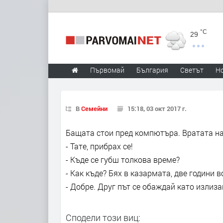
°C
29
Първомай
България
Светът
Н
В
Семейни
15:18, 03 окт 2017 г.
Бащата стои пред компютъра. Вратата на 
- Тате, прибрах се!
- Къде се губш толкова време?
- Как къде? Бях в казармата, две години в
- Добре. Друг път се обаждай като излиза
Сподели този виц: