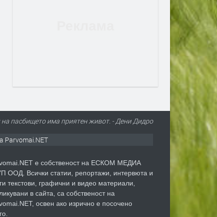
л на пасбището има приятен живот. - Дени Дидро
а Parvomai.NET
vomai.NET е собственост на ЕСКОМ МЕДИА
П ООД. Всички статии, репортажи, интервюта и
ги текстови, графични и видео материали,
ликувани в сайта, са собственост на
vomai.NET, освен ако изрично е посочено
го.