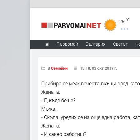
°C
25
Първомай
България
Светът
Н
В
Семейни
15:18, 03 окт 2017 г.
Прибира се мъж вечерта вкъщи след като 
Жената:
- Е, къде беше?
Мъжа:
- Скъпа, уредих се на още една работа, к
Жената:
- И какво работиш?