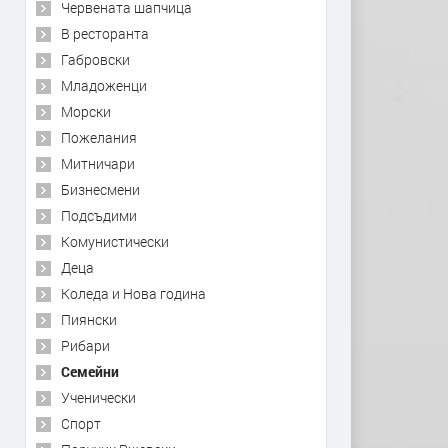
Червената шапчица
В ресторанта
Габровски
Младоженци
Морски
Пожелания
Митничари
Бизнесмени
Подсъдими
Комунистически
Деца
Коледа и Нова година
Пиянски
Рибари
Семейни
Ученически
Спорт