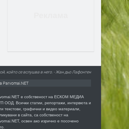
ой, който се вслушва в него. - Жан дьо Лафонтен
а Parvomai.NET
vomai.NET е собственост на ЕСКОМ МЕДИА
П ООД. Всички статии, репортажи, интервюта и
ги текстови, графични и видео материали,
ликувани в сайта, са собственост на
vomai.NET, освен ако изрично е посочено
го.