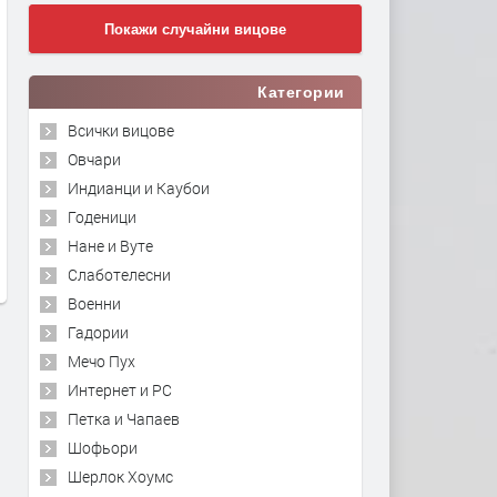
Покажи случайни вицове
Категории
Всички вицове
Овчари
Индианци и Каубои
Годеници
Нане и Вуте
Слаботелесни
Военни
Гадории
Мечо Пух
Интернет и PC
Петка и Чапаев
Шофьори
Шерлок Хоумс