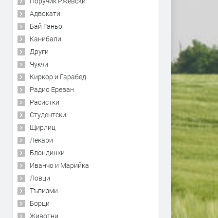
Поручик Ржевски
Адвокати
Бай Ганьо
Канибали
Други
Чукчи
Киркор и Гарабед
Радио Ереван
Расистки
Студентски
Щирлиц
Лекари
Блондинки
Иванчо и Марийка
Ловци
Тъпизми
Борци
Животни