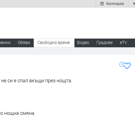
Календар
овини
Обяви
Свободно време
Видео
Градове
eTV
0
не си е спал вкъщи през нощта.
ато нощна смяна.