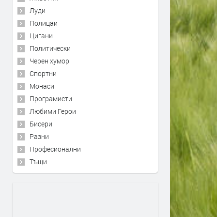
Луди
Полицаи
Цигани
Политически
Черен хумор
Спортни
Монаси
Програмисти
Любими Герои
Бисери
Разни
Професионални
Тъщи