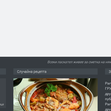
Всеки ласкател живее за сметка на няк
Случайна рецепта
З
Par
ГРУ
дру
пуб
Par
еца
дру