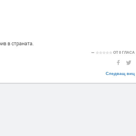
ив в страната.
ОТ
0 ГЛАСА
Следващ виц