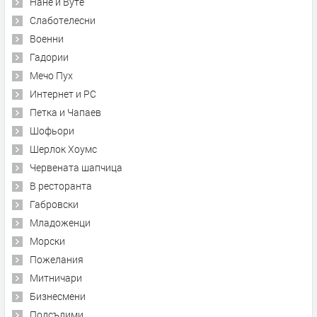
Нане и Вуте
Слаботелесни
Военни
Гадории
Мечо Пух
Интернет и PC
Петка и Чапаев
Шофьори
Шерлок Хоумс
Червената шапчица
В ресторанта
Габровски
Младоженци
Морски
Пожелания
Митничари
Бизнесмени
Подсъдими