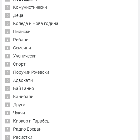
Комунистически
Деца
Коледа и Нова година
Пиянски
Рибари
Семейни
Ученически
Спорт
Поручик Ржевски
Адвокати
Бай Ганьо
Канибали
Други
Чукчи
Киркор и Гарабед
Радио Ереван
Расистки