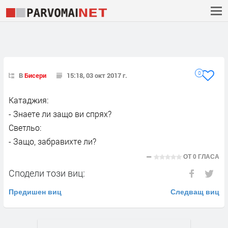
0
В
Бисери
15:18, 03 окт 2017 г.
Катаджия:
- Знаете ли защо ви спрях?
Светльо:
- Защо, забравихте ли?
ОТ
0 ГЛАСА
Сподели този виц:
Предишен виц
Следващ виц