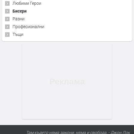
Любими Герои
Бисери
Разни
Професионални
Тъщи
Там където няма закони, няма и свобода. - Джон Лок