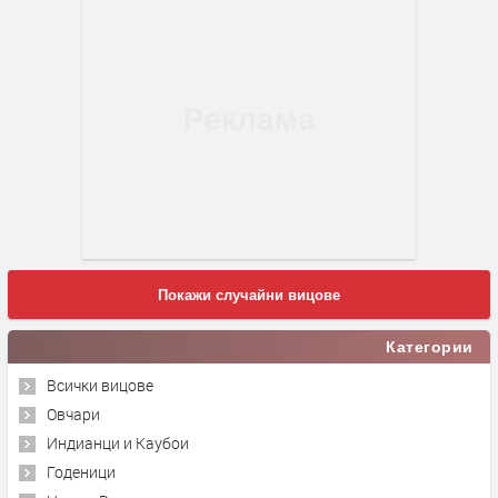
Покажи случайни вицове
Категории
Всички вицове
Овчари
Индианци и Каубои
Годеници