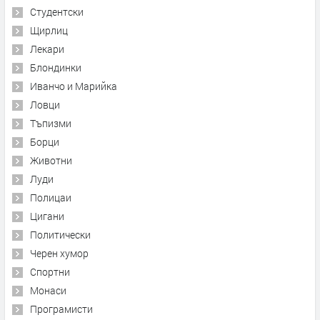
Студентски
Щирлиц
Лекари
Блондинки
Иванчо и Марийка
Ловци
Тъпизми
Борци
Животни
Луди
Полицаи
Цигани
Политически
Черен хумор
Спортни
Монаси
Програмисти