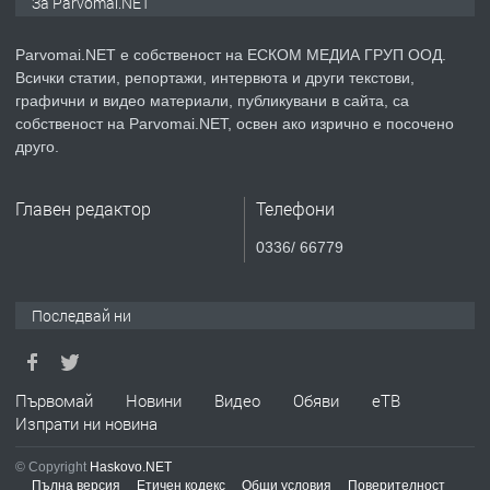
За Parvomai.NET
медицинската индустрия
Parvomai.NET е собственост на ЕСКОМ МЕДИА ГРУП ООД.
Всички статии, репортажи, интервюта и други текстови,
преди 1 година
графични и видео материали, публикувани в сайта, са
собственост на Parvomai.NET, освен ако изрично е посочено
ПРЕДЛАГА
Уроци по Математика
друго.
Главен редактор
Телефони
преди 1 година
0336/ 66779
ПРЕДЛАГА
Продавам апартамент - гр.
Първомай
Последвай ни
преди 1 година
Първомай
Новини
Видео
Обяви
еТВ
Изпрати ни новина
ТЪРСИ
Търсим работник
© Copyright
Haskovo.NET
Пълна версия
Етичен кодекс
Общи условия
Поверителност