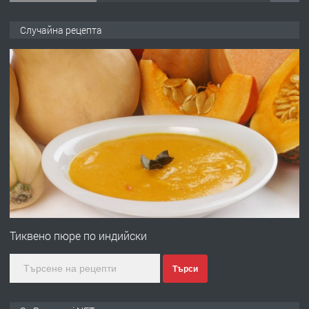
ПРЕДЛАГА
Продава употребявани чисти и
Случайна рецепта
запазени матраци за спални.
преди 1 година
ПРЕДЛАГА
Работа за общи работници
преди 1 година
ПРЕДЛАГА
Първи поход "По стъпките на Ангел
Войвода"
Тиквено пюре по индийски
Търси
преди 1 година
ПРЕДЛАГА
Монтажник на малки детайли за