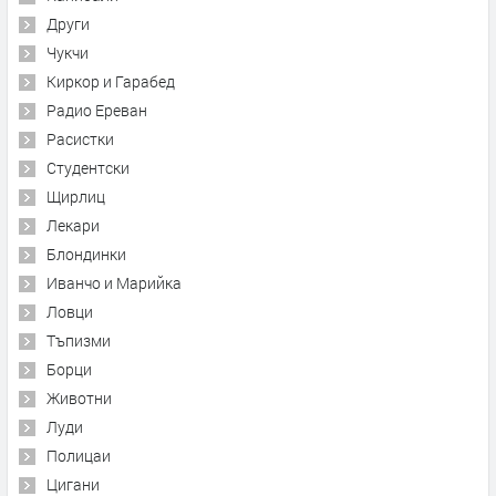
Други
Чукчи
Киркор и Гарабед
Радио Ереван
Расистки
Студентски
Щирлиц
Лекари
Блондинки
Иванчо и Марийка
Ловци
Тъпизми
Борци
Животни
Луди
Полицаи
Цигани