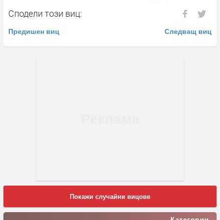
Сподели този виц:
Предишен виц
Следващ виц
Покажи случайни вицове
Категории