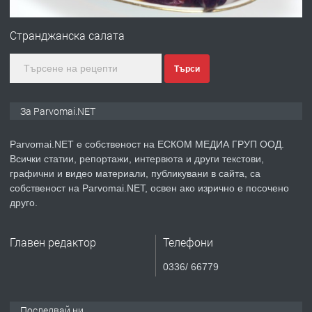
ПРЕДЛАГА
Първи поход "По стъпките на Ангел
Войвода"
Странджанска салата
Търси
преди 1 година
ПРЕДЛАГА
Монтажник на малки детайли за
За Parvomai.NET
медицинската индустрия
Parvomai.NET е собственост на ЕСКОМ МЕДИА ГРУП ООД.
Всички статии, репортажи, интервюта и други текстови,
преди 1 година
графични и видео материали, публикувани в сайта, са
собственост на Parvomai.NET, освен ако изрично е посочено
ПРЕДЛАГА
Уроци по Математика
друго.
Главен редактор
Телефони
преди 1 година
0336/ 66779
ПРЕДЛАГА
Продавам апартамент - гр.
Първомай
Последвай ни