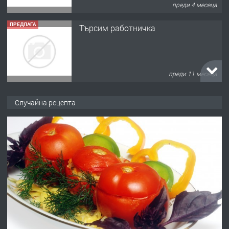
преди 4 месеца
ПРЕДЛАГА
Търсим работничка
преди 11 месеца
ПРЕДЛАГА
Продава употребявани чисти и
Случайна рецепта
запазени матраци за спални.
преди 1 година
ПРЕДЛАГА
Работа за общи работници
преди 1 година