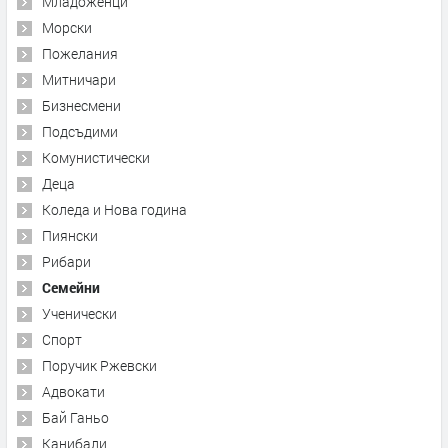
Младоженци
Морски
Пожелания
Митничари
Бизнесмени
Подсъдими
Комунистически
Деца
Коледа и Нова година
Пиянски
Рибари
Семейни
Ученически
Спорт
Поручик Ржевски
Адвокати
Бай Ганьо
Канибали