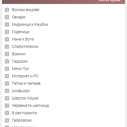
Всички вицове
Овчари
Индианци и Каубои
Годеници
Нане и Вуте
Слаботелесни
Военни
Гадории
Мечо Пух
Интернет и PC
Петка и Чапаев
Шофьори
Шерлок Хоумс
Червената шапчица
В ресторанта
Габровски