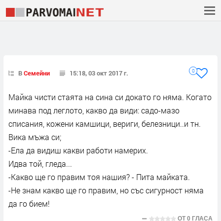
0
В
Семейни
15:18, 03 окт 2017 г.
Майка чисти стаята на сина си докато го няма. Когато
минава под леглото, какво да види: садо-мазо
списания, кожени камшици, вериги, белезници..и тн.
Вика мъжа си;
-Ела да видиш какви работи намерих.
Идва той, гледа...
-Какво ще го правим тоя нашия? - Пита майката.
-Не знам какво ще го правим, но със сигурност няма
да го бием!
ОТ
0 ГЛАСА