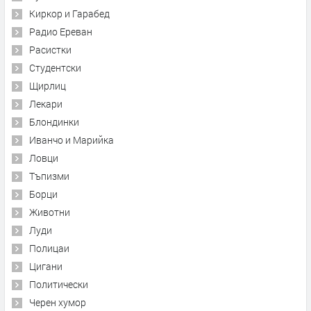
Киркор и Гарабед
Радио Ереван
Расистки
Студентски
Щирлиц
Лекари
Блондинки
Иванчо и Марийка
Ловци
Тъпизми
Борци
Животни
Луди
Полицаи
Цигани
Политически
Черен хумор