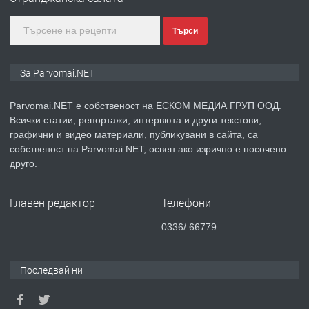
Търси
преди 1 година
ПРЕДЛАГА
Монтажник на малки детайли за
За Parvomai.NET
медицинската индустрия
Parvomai.NET е собственост на ЕСКОМ МЕДИА ГРУП ООД.
Всички статии, репортажи, интервюта и други текстови,
преди 1 година
графични и видео материали, публикувани в сайта, са
собственост на Parvomai.NET, освен ако изрично е посочено
ПРЕДЛАГА
Уроци по Математика
друго.
Главен редактор
Телефони
преди 1 година
0336/ 66779
ПРЕДЛАГА
Продавам апартамент - гр.
Първомай
Последвай ни