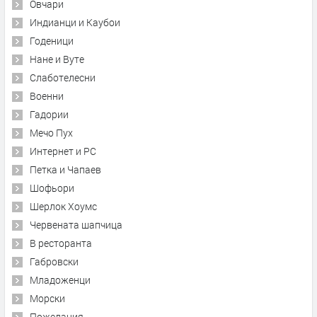
Овчари
Индианци и Каубои
Годеници
Нане и Вуте
Слаботелесни
Военни
Гадории
Мечо Пух
Интернет и PC
Петка и Чапаев
Шофьори
Шерлок Хоумс
Червената шапчица
В ресторанта
Габровски
Младоженци
Морски
Пожелания