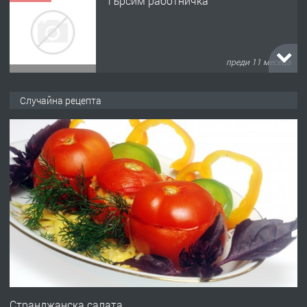
Търсим работничка
преди 11 месеца
ПРЕДЛАГА
Продава употребявани чисти и
Случайна рецепта
запазени матраци за спални.
преди 1 година
ПРЕДЛАГА
Работа за общи работници
преди 1 година
ПРЕДЛАГА
Първи поход "По стъпките на Ангел
Войвода"
Странджанска салата