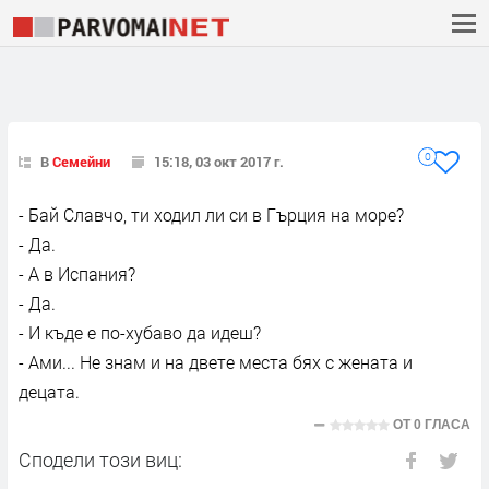
0
В
Семейни
15:18, 03 окт 2017 г.
- Бай Славчо, ти ходил ли си в Гърция на море?
- Да.
- А в Испания?
- Да.
- И къде е по-хубаво да идеш?
- Ами... Не знам и на двете места бях с жената и
децата.
ОТ
0 ГЛАСА
Сподели този виц: