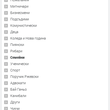
Митничари
Бизнесмени
Подсъдими
Комунистически
Деца
Коледа и Нова година
Пиянски
Рибари
Семейни
Ученически
Спорт
Поручик Ржевски
Адвокати
Бай Ганьо
Канибали
Други
Чукчи