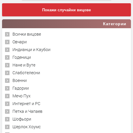
Покажи случайни вицове
Категории
Всички вицове
Овчари
Индианци и Каубои
Годеници
Нане и Вуте
Слаботелесни
Военни
Гадории
Мечо Пух
Интернет и PC
Петка и Чапаев
Шофьори
Шерлок Хоумс