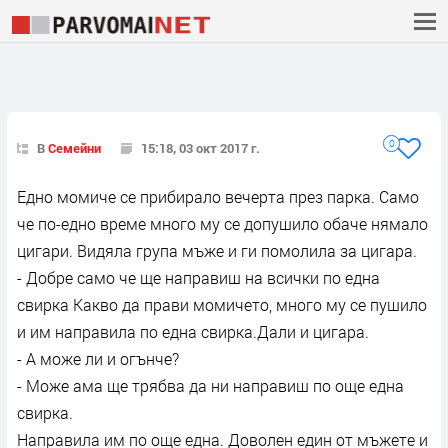
0
В
Семейни
15:18, 03 окт 2017 г.
Едно момиче се прибирало вечерта през парка. Само
че по-едно време много му се допушило обаче нямало
цигари. Видяла група мъже и ги помолила за цигара.
- Добре само че ще направиш на всички по една
свирка Какво да прави момичето, много му се пушило
и им направила по една свирка.Дали и цигара.
- А може ли и огънче?
- Може ама ще трябва да ни направиш по още една
свирка.
Направила им по още една. Доволен един от мъжете и