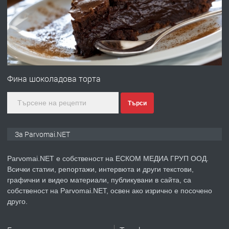
преди 1 година
ПРЕДЛАГА
Първи поход "По стъпките на Ангел
Войвода"
Фина шоколадова торта
Търси
преди 1 година
ПРЕДЛАГА
Монтажник на малки детайли за
За Parvomai.NET
медицинската индустрия
Parvomai.NET е собственост на ЕСКОМ МЕДИА ГРУП ООД.
Всички статии, репортажи, интервюта и други текстови,
преди 1 година
графични и видео материали, публикувани в сайта, са
собственост на Parvomai.NET, освен ако изрично е посочено
ПРЕДЛАГА
Уроци по Математика
друго.