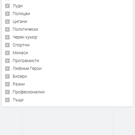
Луди
Полицаи
Цигани
Политически
Черен хумор
Спортни
Монаси
Програмисти
Любими Герои
Бисери
Разни
Професионални
Тъщи