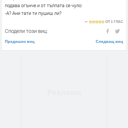
подава огънче и от тълпата се чуло:
-А? Ани тати ти пушиш ли?
ОТ
1 ГЛАС
Сподели този виц:
Предишен виц
Следващ виц