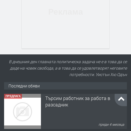
В днешния ден главната политическа задача не е в това да се
даде на човек свобода, а в това да се удовлетворят неговите
потребности. Уистън Хю Одън
Последни обяви
ПРЕДЛАГА
Търсим работник за работа в
разсадник
преди 4 месеца