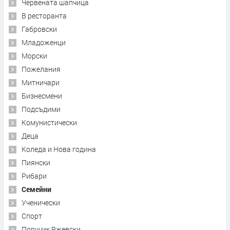
Червената шапчица
В ресторанта
Габровски
Младоженци
Морски
Пожелания
Митничари
Бизнесмени
Подсъдими
Комунистически
Деца
Коледа и Нова година
Пиянски
Рибари
Семейни
Ученически
Спорт
Поручик Ржевски