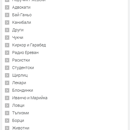
Адвокати
Бай Ганьо
Канибали
Други
Чукчи
Киркор и Гарабед
Радио Ереван
Расистки
Студентски
Щирлиц
Лекари
Блондинки
Иванчо и Марийка
Ловци
Тъпизми
Борци
Животни