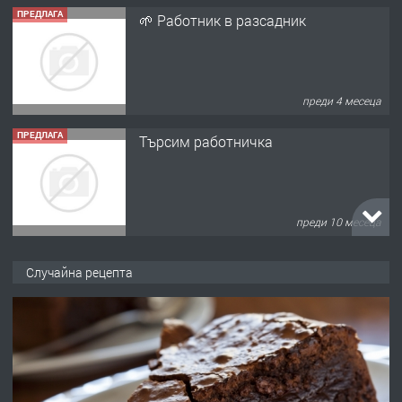
ПРЕДЛАГА
🌱 Работник в разсадник
преди 4 месеца
ПРЕДЛАГА
Търсим работничка
преди 10 месеца
ПРЕДЛАГА
Продава употребявани чисти и
Случайна рецепта
запазени матраци за спални.
преди 1 година
ПРЕДЛАГА
Работа за общи работници