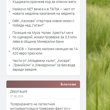
Кърджали,оранжев код за опасни жеги
Haskovo.NET вече е и в TikTok – част от
новата медийна кампания на медията
ОФК „Хасково“ стартира новия сезон с
победа над „Гигант“
Позиция на Муса Чолак: Арестът ми е
по сценарий, искам проверка за 3,3 млн.
лева в община Минерални бани
РИОСВ – Хасково наложи санкции за 14
420 евро през юли
Части от „Младежки хълм“, „Хисаря“,
„Тракийски“ и „Македонски“ са без вода
заради авария
Блогове
Деругация
07.08.2026
Толерирането на латентния
антисемитизъм е тревожен факт (и) у