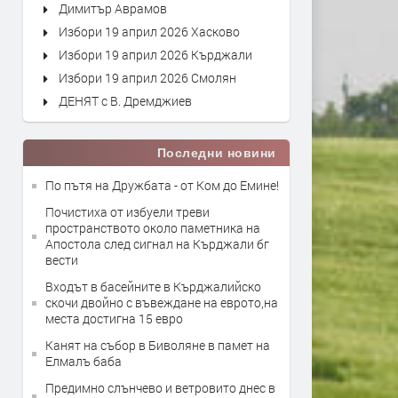
Димитър Аврамов
Избори 19 април 2026 Хасково
Избори 19 април 2026 Кърджали
Избори 19 април 2026 Смолян
ДЕНЯТ с В. Дремджиев
Последни новини
По пътя на Дружбата - от Ком до Емине!
Почистиха от избуели треви
пространството около паметника на
Апостола след сигнал на Кърджали бг
вести
Входът в басейните в Кърджалийско
скочи двойно с въвеждане на еврото,на
места достигна 15 евро
Канят на събор в Биволяне в памет на
Елмалъ баба
Предимно слънчево и ветровито днес в