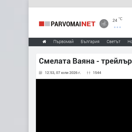
°C
24
Първомай
България
Светът
Н
Смелата Ваяна - трейлър
12:53, 07 юли 2026 г.
1544