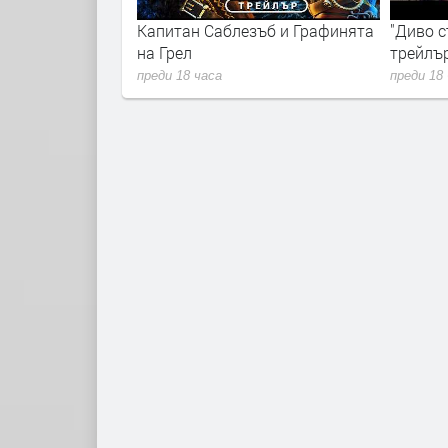
ейлър
Капитан Саблезъб и Графинята
"Диво с
на Грeл
трейлъ
преди 18 часа
преди 18