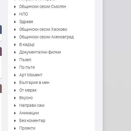
Общински сесии Смолян
НЛО
Здраве
Общински сесии Хасково
Общински сесии Асеновград
В кадър
Документални филми
Пъзел
По пътя
Арт Момент
България в мен
От мерак
Вкусно
Направи сам
Анимации
Без коментар
Проекти