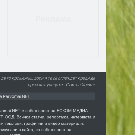
 да го променим, дори и те се оглеждат преди да
пресекат улицата .-Стивън Хокинг
а Parvomai.NET
vomai.NET е собственост на ЕСКОМ МЕДИА
П ООД. Всички статии, репортажи, интервюта и
ги текстови, графични и видео материали,
ликувани в сайта, са собственост на