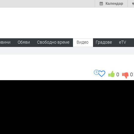
Календар
овини
Обяви
Свободно време
Видео
Градове
eTV
0
0
0