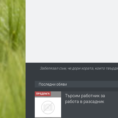
Забелязал съм, че дори хората, които твърдя
Последни обяви
ПРЕДЛАГА
Търсим работник за
работа в разсадник