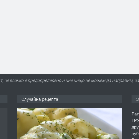
т, че всичко е предопределено и ние нищо не можем да направим, за
Случайна рецепта
З
Par
ГРУ
дру
пуб