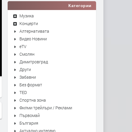
Категории
Музика
Концерти
Алтернативата
Видео Новини
eTV
Смолян
Димитровград
Други
Забавни
Без формат
TED
Спортна зона
Филми трейлъри / Реклами
Първомай
България
Актуално интервю