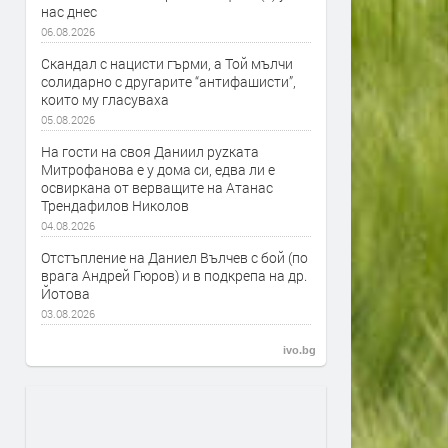
нас днес
06.08.2026
Скандал с нацисти гърми, а Той мълчи
солидарно с другарите “антифашисти”,
които му гласуваха
05.08.2026
На гости на своя Даниил руzката
Митрофанова е у дома си, едва ли е
освиркана от верващите на Атанас
Трендафилов Николов
04.08.2026
Отстъпление на Даниел Вълчев с бой (по
врага Андрей Гюров) и в подкрепа на др.
Йотова
03.08.2026
ivo.bg