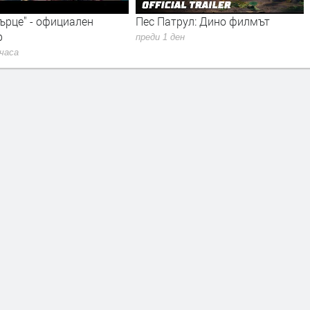
ърце" - официален
Пес Патрул: Дино филмът
р
преди 1 ден
 часа