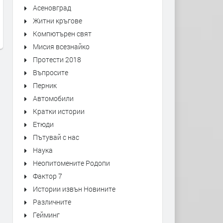
Асеновград
Краят на Оук Стрийт
Коварен капан: Бягство о
Житни кръгове
отвъдното
преди 1 ден
Компютърен свят
преди 1 ден
Мисия всезнайко
Протести 2018
Въпросите
Перник
Автомобили
Кратки истории
Етюди
Пътувай с нас
Наука
Неопитомените Родопи
Фактор 7
Истории извън Новините
Различните
Гейминг