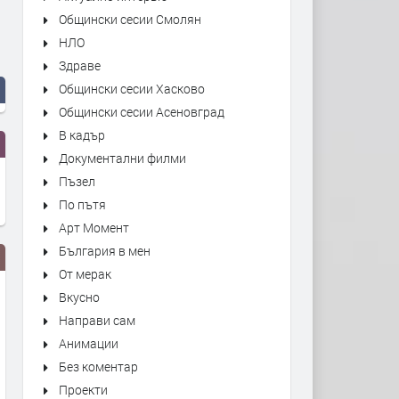
Общински сесии Смолян
НЛО
Здраве
Общински сесии Хасково
Общински сесии Асеновград
В кадър
Документални филми
Пъзел
По пътя
Арт Момент
България в мен
От мерак
Вкусно
Направи сам
Анимации
Без коментар
Проекти