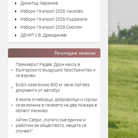
Димитър Аврамов
Избори 19 април 2026 Хасково
Избори 19 април 2026 Кърджали
Избори 19 април 2026 Смолян
ДЕНЯТ с В. Дремджиев
Последни новини
Премиерът Радев: Дрон нахлу в
българското въздушно пространство и
се взриви
БАБХ иззе близо 800 кг овча лой без
документи от автобус
8 екипа огнеборци, доброволци и горски
се включиха в гасенето на два пожара в
област Хасково
Айтен Сабри: „Когато сме единни и
работим за обществото, нещата се
случват“