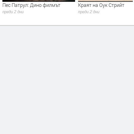
трул: Дино филмът
Краят на Оук Стрийт
дни
преди 2 дни