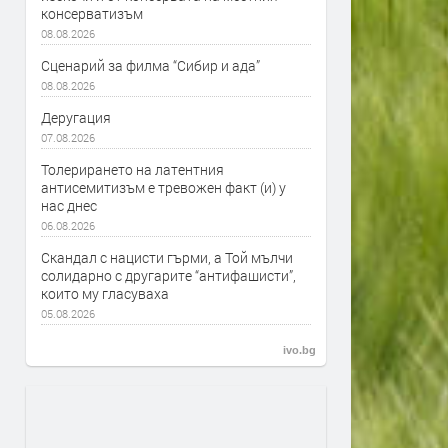
консерватизъм
08.08.2026
Сценарий за филма “Сибир и ада”
08.08.2026
Деругация
07.08.2026
Толерирането на латентния
антисемитизъм е тревожен факт (и) у
нас днес
06.08.2026
Скандал с нацисти гърми, а Той мълчи
солидарно с другарите “антифашисти”,
които му гласуваха
05.08.2026
ivo.bg