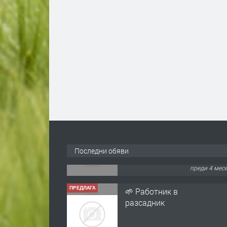
Последни обяви
ПРЕДЛАГА
🌱 Работник в
разсадник
преди 4 мес