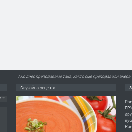
Ако днес преподаваме така, както сме преподавали вчера,
Случайна рецепта
З
Par
ГРУ
дру
пуб
Par
еца