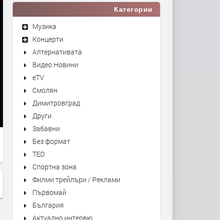
Категории
Музика
Концерти
Алтернативата
Видео Новини
eTV
Смолян
Димитровград
Други
Забавни
Без формат
TED
Спортна зона
Филми трейлъри / Реклами
Първомай
България
Актуално интервю