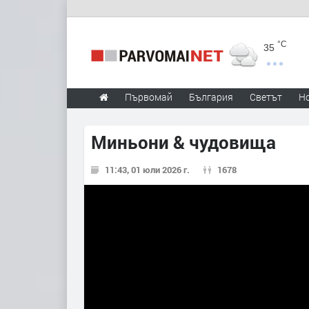
°C
35
Първомай
България
Светът
Н
Миньони & чудовища
11:43, 01 юли 2026 г.
1678