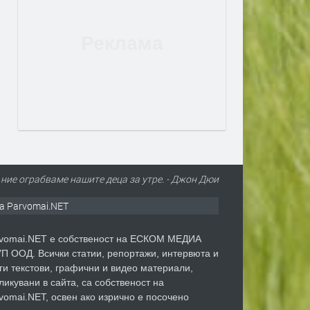
 ние ограбваме нашите деца за утре. - Джон Дюи
а Parvomai.NET
vomai.NET е собственост на ЕСКОМ МЕДИА
П ООД. Всички статии, репортажи, интервюта и
ги текстови, графични и видео материали,
ликувани в сайта, са собственост на
vomai.NET, освен ако изрично е посочено