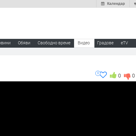
Календар
овини
Обяви
Свободно време
Видео
Градове
eTV
0
0
0