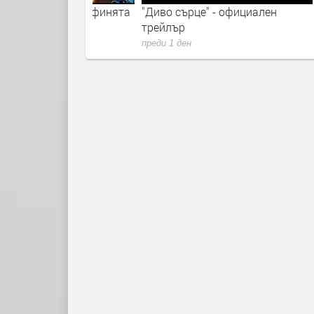
зъб и Графинята
"Диво сърце" - официален
Пес Па
трейлър
преди 2 
преди 1 ден