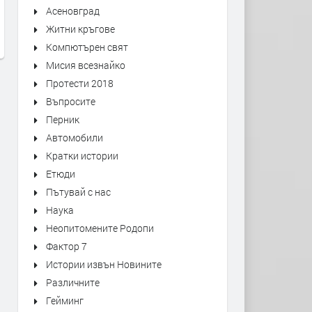
Коварен капан: Бягство от
Motor City - трейлър
Асеновград
отвъдното
Житни кръгове
преди 5 дни
преди 2 дни
Компютърен свят
Мисия всезнайко
Протести 2018
Въпросите
Перник
Автомобили
Кратки истории
Етюди
Пътувай с нас
Наука
Неопитомените Родопи
Фактор 7
Истории извън Новините
Различните
Гейминг