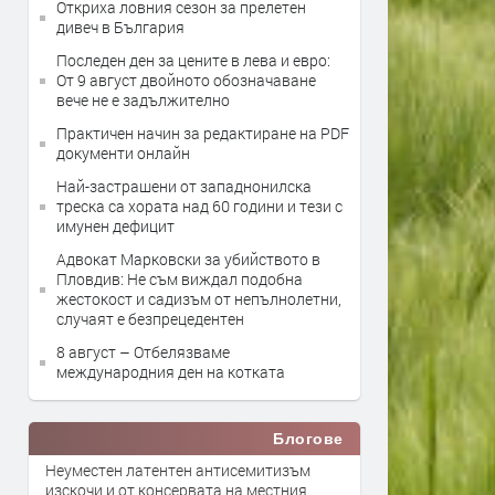
Откриха ловния сезон за прелетен
дивеч в България
Последен ден за цените в лева и евро:
От 9 август двойното обозначаване
вече не е задължително
Практичен начин за редактиране на PDF
документи онлайн
Най-застрашени от западнонилска
треска са хората над 60 години и тези с
имунен дефицит
Адвокат Марковски за убийството в
Пловдив: Не съм виждал подобна
жестокост и садизъм от непълнолетни,
случаят е безпрецедентен
8 август – Отбелязваме
международния ден на котката
Блогове
Неуместен латентен антисемитизъм
изскочи и от консервата на местния