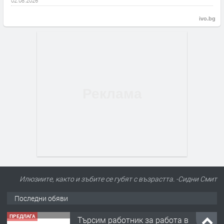
02.08.2026
ivo.bg
Илюзиите, както и зъбите се губят с възрастта. -Сидни Смит
Последни обяви
ПРЕДЛАГА
Търсим работник за работа в