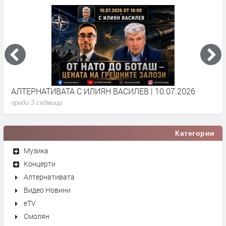
АЛТЕРНАТИВАТА С ИЛИЯН ВАСИЛЕВ | 10.07.2026
А
преди 3 седмици
п
Категории
Музика
Концерти
Алтернативата
Видео Новини
eTV
Смолян