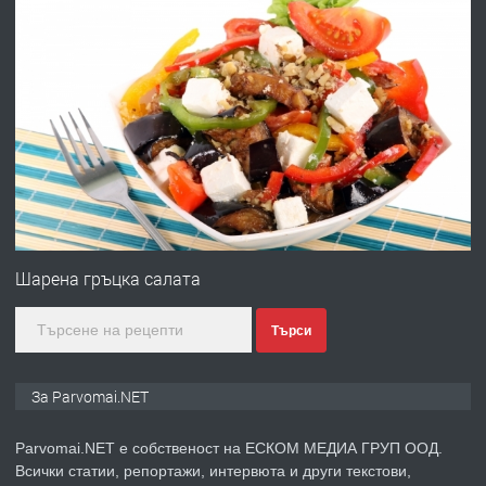
преди 1 година
ПРЕДЛАГА
Работа за общи работници
преди 1 година
ПРЕДЛАГА
Първи поход "По стъпките на Ангел
Войвода"
Шарена гръцка салата
Търси
преди 1 година
ПРЕДЛАГА
Монтажник на малки детайли за
За Parvomai.NET
медицинската индустрия
Parvomai.NET е собственост на ЕСКОМ МЕДИА ГРУП ООД.
Всички статии, репортажи, интервюта и други текстови,
преди 1 година