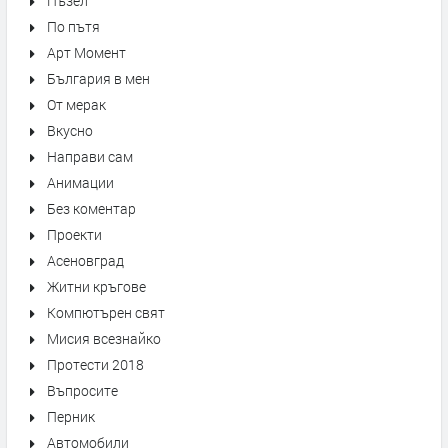
Пъзел
По пътя
Арт Момент
България в мен
От мерак
Вкусно
Направи сам
Анимации
Без коментар
Проекти
Асеновград
Житни кръгове
Компютърен свят
Мисия всезнайко
Протести 2018
Въпросите
Перник
Автомобили