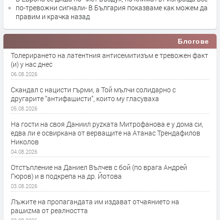
по-тревожни сигнали- В България показваме как можем да
правим и крачка назад
Блогове
Толерирането на латентния антисемитизъм е тревожен факт
(и) у нас днес
06.08.2026
Скандал с нацисти гърми, а Той мълчи солидарно с
другарите “антифашисти”, които му гласуваха
05.08.2026
На гости на своя Даниил руzката Митрофанова е у дома си,
едва ли е освиркана от верващите на Атанас Трендафилов
Николов
04.08.2026
Отстъпление на Даниел Вълчев с бой (по врага Андрей
Гюров) и в подкрепа на др. Йотова
03.08.2026
Лъжите на пропагандата им издават отчаянието на
рашиzма от реалността