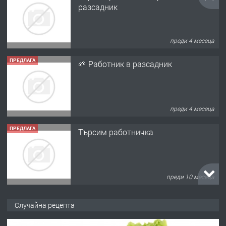
разсадник
преди 4 месеца
ПРЕДЛАГА
🌱 Работник в разсадник
преди 4 месеца
ПРЕДЛАГА
Търсим работничка
преди 10 месеца
ПРЕДЛАГА
Продава употребявани чисти и
Случайна рецепта
запазени матраци за спални.