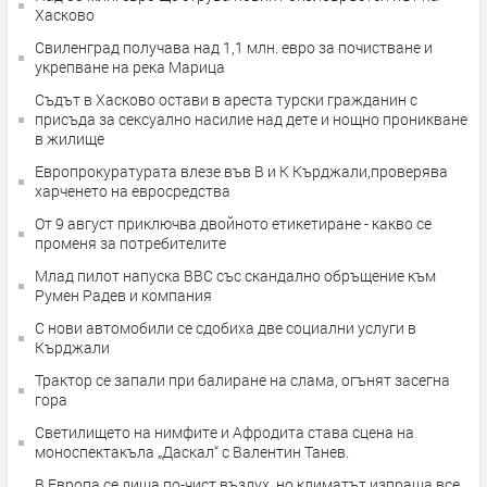
Хасково
Свиленград получава над 1,1 млн. евро за почистване и
укрепване на река Марица
Съдът в Хасково остави в ареста турски гражданин с
присъда за сексуално насилие над дете и нощно проникване
в жилище
Европрокуратурата влезе във В и К Кърджали,проверява
харченето на евросредства
От 9 август приключва двойното етикетиране - какво се
променя за потребителите
Млад пилот напуска ВВС със скандално обръщение към
Румен Радев и компания
С нови автомобили се сдобиха две социални услуги в
Кърджали
Трактор се запали при балиране на слама, огънят засегна
гора
Светилището на нимфите и Афродита става сцена на
моноспектакъла „Даскал“ с Валентин Танев.
В Европа се диша по-чист въздух, но климатът изпраща все