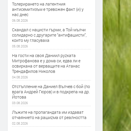
Толерирането на латентния
антисемитизъм е тревожен факт (и) у
нас днес
06.08.2026
Скандал с нацисти гърми, а Той мълчи
солидарно с другарите “антифашисти”,
които му гласуваха
05.08.2026
На гости на своя Даниил руzката
Митрофанова е у дома си, едва ли е
освиркана от верващите на Атанас
Трендафилов Николов
04.08.2026
Отстъпление на Даниел Вълчев с бой (по
врага Андрей Гюров) и в подкрепа на др.
Йотова
03.08.2026
Лъжите на пропагандата им издават
отчаянието на рашиzма от реалността
02.08.2026