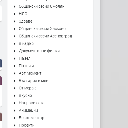
Общински сесии Смолян
НЛО
Здраве
Общински сесии Хасково
Общински сесии Асеновград
В кадър
Документални филми
Пъзел
По пътя
Арт Момент
България в мен
От мерак
Вкусно
Направи сам
Анимации
Без коментар
Проекти