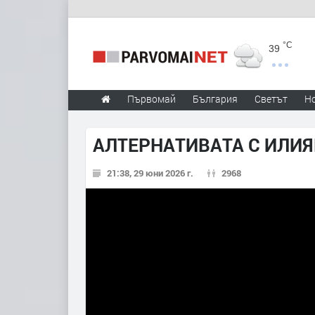
°C
39
Първомай
България
Светът
Н
АЛТЕРНАТИВАТА С ИЛИЯН
21:38, 29 юни 2026 г.
2968