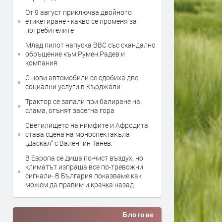
От 9 август приключва двойното
етикетиране - какво се променя за
потребителите
Млад пилот напуска ВВС със скандално
обръщение към Румен Радев и
компания
С нови автомобили се сдобиха две
социални услуги в Кърджали
Трактор се запали при балиране на
слама, огънят засегна гора
Светилището на нимфите и Афродита
става сцена на моноспектакъла
„Даскал“ с Валентин Танев.
В Европа се диша по-чист въздух, но
климатът изпраща все по-тревожни
сигнали- В България показваме как
можем да правим и крачка назад
Блогове