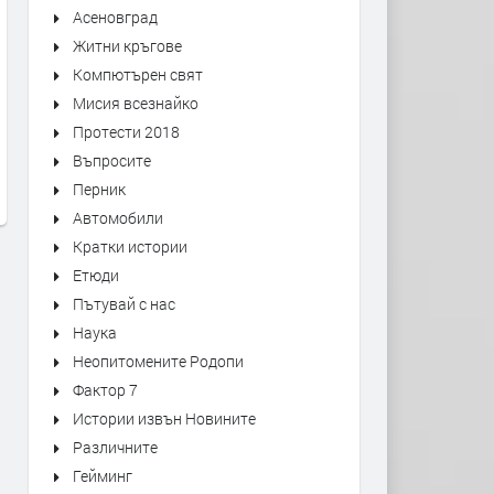
Асеновград
Житни кръгове
Компютърен свят
Мисия всезнайко
Протести 2018
АЛТЕРНАТИВАТА С ИЛИЯН
АЛТЕРНАТИВАТА С КАЛИ
Въпросите
ВАСИЛЕВ | 03.07.2026
МАНОЛОВ | 01.07.2026
Перник
преди 1 месец
преди 1 месец
Автомобили
Кратки истории
Етюди
Пътувай с нас
Наука
Неопитомените Родопи
Фактор 7
Истории извън Новините
Различните
Гейминг