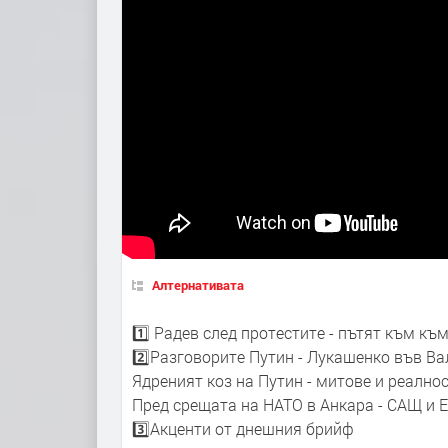
Алтернативата
1️⃣ Радев след протестите - пътят към к
2️⃣Разговорите Путин - Лукашенко във В
Ядреният коз на Путин - митове и реално
Пред срещата на НАТО в Анкара - САЩ и 
3️⃣Акценти от днешния брийф