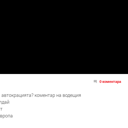
0 коментара
ъм автокрацията? коментар на водещия
алдай
ст
Европа