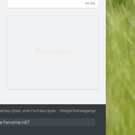
ivo.bg
игаш прах, или гълташ прах. - Хенри Кисинджър
а Parvomai.NET