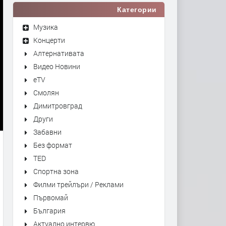
Категории
Музика
Концерти
Алтернативата
Видео Новини
eTV
Смолян
Димитровград
Други
Забавни
Без формат
TED
Спортна зона
Филми трейлъри / Реклами
Първомай
България
Актуално интервю