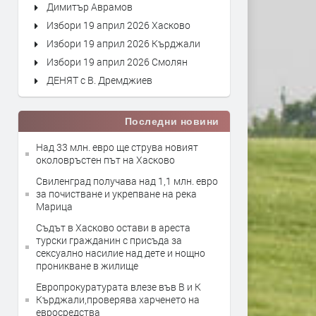
Димитър Аврамов
Избори 19 април 2026 Хасково
Избори 19 април 2026 Кърджали
Избори 19 април 2026 Смолян
ДЕНЯТ с В. Дремджиев
Последни новини
Над 33 млн. евро ще струва новият
околовръстен път на Хасково
Свиленград получава над 1,1 млн. евро
за почистване и укрепване на река
Марица
Съдът в Хасково остави в ареста
турски гражданин с присъда за
сексуално насилие над дете и нощно
проникване в жилище
Европрокуратурата влезе във В и К
Кърджали,проверява харченето на
евросредства