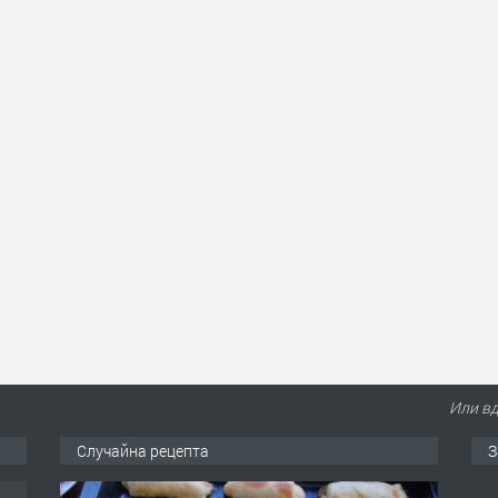
Или вд
Случайна рецепта
З