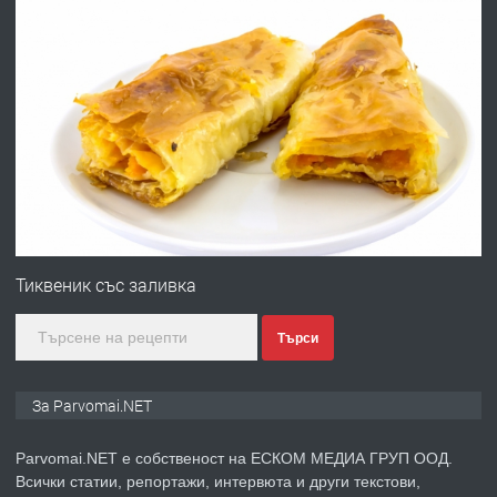
преди 1 година
ПРЕДЛАГА
Работа за общи работници
преди 1 година
ПРЕДЛАГА
Първи поход "По стъпките на Ангел
Войвода"
Тиквеник със заливка
Търси
преди 1 година
ПРЕДЛАГА
Монтажник на малки детайли за
За Parvomai.NET
медицинската индустрия
Parvomai.NET е собственост на ЕСКОМ МЕДИА ГРУП ООД.
Всички статии, репортажи, интервюта и други текстови,
преди 1 година