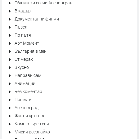
Общински сесии Асеновград
В кадър
Документални филми
Пъзел
По пътя
Арт Момент
България в мен
От мерак
Вкусно
Направи сам
Анимации
Без коментар
Проекти
Асеновград
Житни кръгове
Компютърен свят
Мисия всезнайко