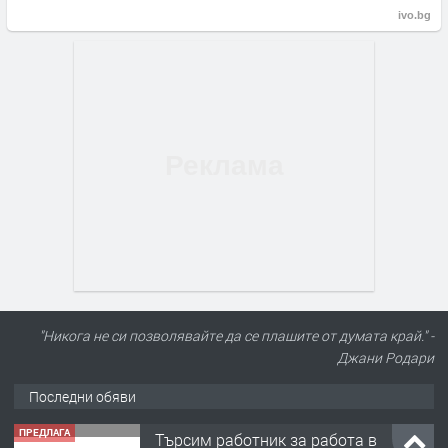
ivo.bg
"Никога не си позволявайте да се плашите от думата край." -
Джани Родари
Последни обяви
ПРЕДЛАГА
Търсим работник за работа в