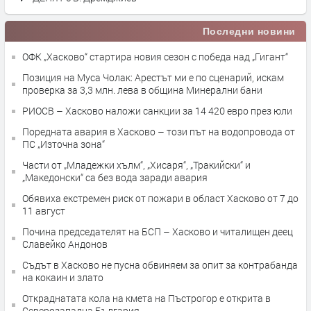
Последни новини
ОФК „Хасково“ стартира новия сезон с победа над „Гигант“
Позиция на Муса Чолак: Арестът ми е по сценарий, искам
проверка за 3,3 млн. лева в община Минерални бани
РИОСВ – Хасково наложи санкции за 14 420 евро през юли
Поредната авария в Хасково – този път на водопровода от
ПС „Източна зона“
Части от „Младежки хълм“, „Хисаря“, „Тракийски“ и
„Македонски“ са без вода заради авария
Обявиха екстремен риск от пожари в област Хасково от 7 до
11 август
Почина председателят на БСП – Хасково и читалищен деец
Славейко Андонов
Съдът в Хасково не пусна обвиняем за опит за контрабанда
на кокаин и злато
Откраднатата кола на кмета на Пъстрогор е открита в
Северозападна България