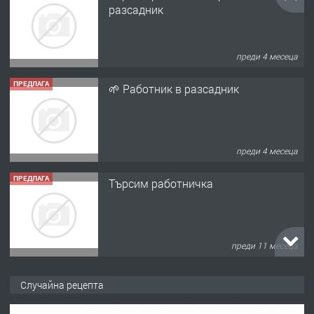
разсадник
преди 4 месеца
ПРЕДЛАГА
🌱 Работник в разсадник
преди 4 месеца
ПРЕДЛАГА
Търсим работничка
преди 11 месеца
ПРЕДЛАГА
Продава употребявани чисти и
Случайна рецепта
запазени матраци за спални.