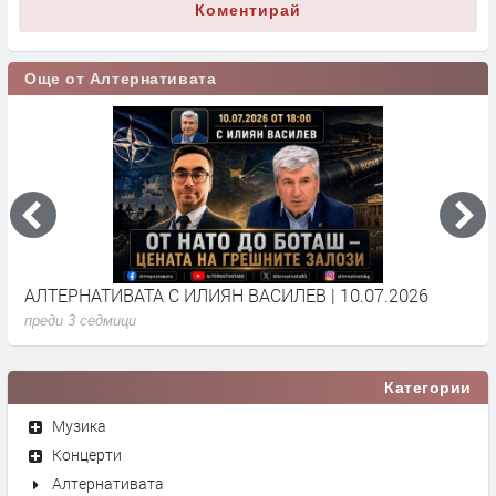
Коментирай
Още от Алтернативата
АЛТЕРНАТИВАТА С ИЛИЯН ВАСИЛЕВ | 10.07.2026
А
преди 3 седмици
п
Категории
Музика
Концерти
Алтернативата