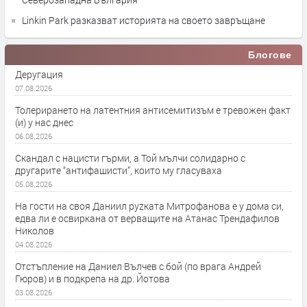
Linkin Park разказват историята на своето завръщане
Блогове
Деругация
07.08.2026
Толерирането на латентния антисемитизъм е тревожен факт
(и) у нас днес
06.08.2026
Скандал с нацисти гърми, а Той мълчи солидарно с
другарите “антифашисти”, които му гласуваха
05.08.2026
На гости на своя Даниил руzката Митрофанова е у дома си,
едва ли е освиркана от верващите на Атанас Трендафилов
Николов
04.08.2026
Отстъпление на Даниел Вълчев с бой (по врага Андрей
Гюров) и в подкрепа на др. Йотова
03.08.2026