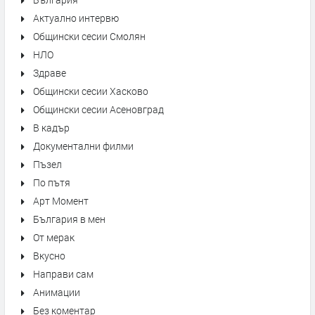
Актуално интервю
Общински сесии Смолян
НЛО
Здраве
Общински сесии Хасково
Общински сесии Асеновград
В кадър
Документални филми
Пъзел
По пътя
Арт Момент
България в мен
От мерак
Вкусно
Направи сам
Анимации
Без коментар