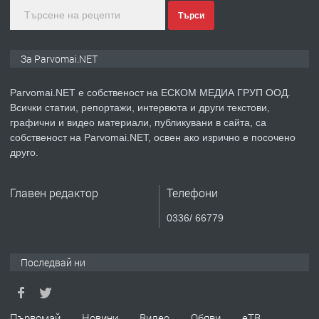
Търси
преди 1 година
ПРЕДЛАГА
Монтажник на малки детайли за
За Parvomai.NET
медицинската индустрия
Parvomai.NET е собственост на ЕСКОМ МЕДИА ГРУП ООД.
Всички статии, репортажи, интервюта и други текстови,
преди 1 година
графични и видео материали, публикувани в сайта, са
собственост на Parvomai.NET, освен ако изрично е посочено
ПРЕДЛАГА
Уроци по Математика
друго.
Главен редактор
Телефони
преди 1 година
0336/ 66779
ПРЕДЛАГА
Продавам апартамент - гр.
Първомай
Последвай ни
преди 1 година
Първомай
Новини
Видео
Обяви
еТВ