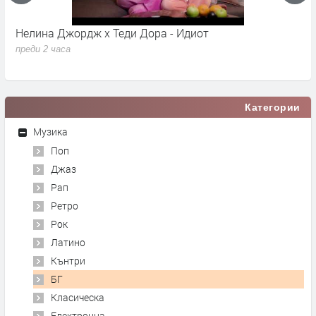
Нелина Джордж x Теди Дора - Идиот
Y
преди 2 часа
п
Категории
Музика
Поп
Джаз
Рап
Ретро
Рок
Латино
Кънтри
БГ
Класическа
Електронна