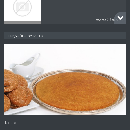
преди 10 месеца
ПРЕДЛАГА
Продава употребявани чисти и
Случайна рецепта
запазени матраци за спални.
преди 1 година
ПРЕДЛАГА
Работа за общи работници
преди 1 година
ПРЕДЛАГА
Първи поход "По стъпките на Ангел
Войвода"
Татли