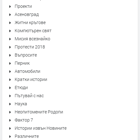
Проекти
Асеновград
Житни кръгове
Компютърен свят
Мисия всезнайко
Протести 2018
Въпросите
Перник
Автомобили
Кратки истории
Етюди
Пътувай с нас
Наука
Неопитомените Родопи
Фактор 7
Истории извън Новините
Различните