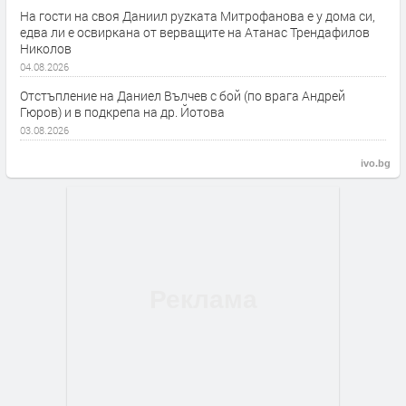
На гости на своя Даниил руzката Митрофанова е у дома си,
едва ли е освиркана от верващите на Атанас Трендафилов
Николов
04.08.2026
Отстъпление на Даниел Вълчев с бой (по врага Андрей
Гюров) и в подкрепа на др. Йотова
03.08.2026
ivo.bg