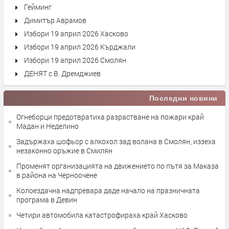
Гейминг
Димитър Аврамов
Избори 19 април 2026 Хасково
Избори 19 април 2026 Кърджали
Избори 19 април 2026 Смолян
ДЕНЯТ с В. Дремджиев
Последни новини
Огнеборци предотвратиха разрастване на пожари край
Мадан и Неделино
Задържаха шофьор с алкохол зад волана в Смолян, иззеха
незаконно оръжие в Смилян
Променят организацията на движението по пътя за Маказа
в района на Черноочене
Колоездачна надпревара даде начало на празничната
програма в Девин
Четири автомобила катастрофираха край Хасково