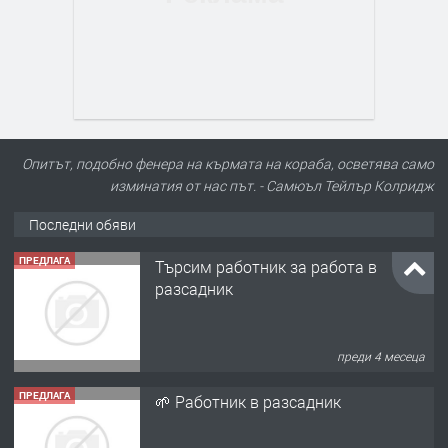
Опитът, подобно фенера на кърмата на кораба, осветява само
изминатия от нас път. - Самюъл Тейлър Колридж
Последни обяви
ПРЕДЛАГА
Търсим работник за работа в
разсадник
преди 4 месеца
ПРЕДЛАГА
🌱 Работник в разсадник