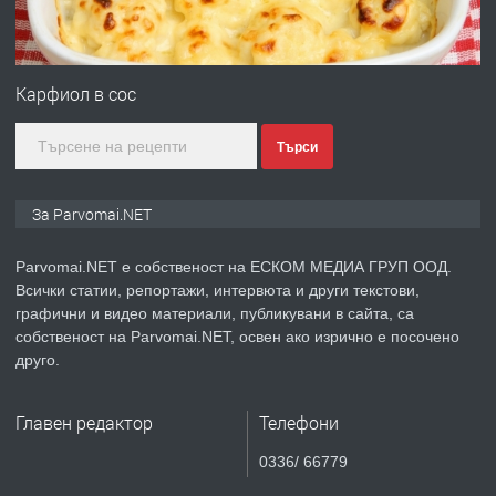
ПРЕДЛАГА
Първи поход "По стъпките на Ангел
Войвода"
Карфиол в сос
Търси
преди 1 година
ПРЕДЛАГА
Монтажник на малки детайли за
За Parvomai.NET
медицинската индустрия
Parvomai.NET е собственост на ЕСКОМ МЕДИА ГРУП ООД.
Всички статии, репортажи, интервюта и други текстови,
преди 1 година
графични и видео материали, публикувани в сайта, са
собственост на Parvomai.NET, освен ако изрично е посочено
ПРЕДЛАГА
Уроци по Математика
друго.
Главен редактор
Телефони
преди 1 година
0336/ 66779
ПРЕДЛАГА