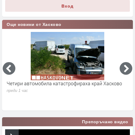
Вход
Още новини от Хасково
Четири автомобила катастрофираха край Хасково
„
H
преди 1 час
а
п
Препоръчано видео