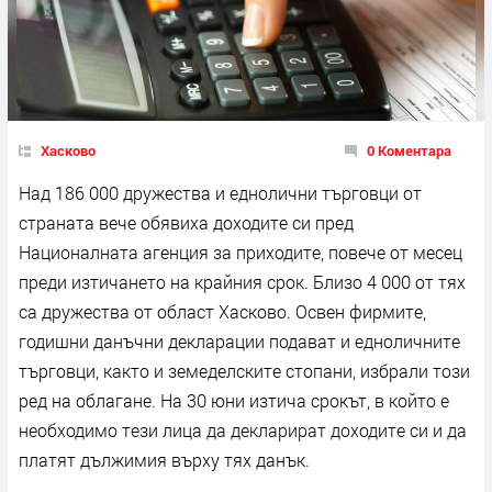
Хасково
0 Коментара
Над 186 000 дружества и еднолични търговци от
страната вече обявиха доходите си пред
Националната агенция за приходите, повече от месец
преди изтичането на крайния срок. Близо 4 000 от тях
са дружества от област Хасково. Освен фирмите,
годишни данъчни декларации подават и едноличните
търговци, както и земеделските стопани, избрали този
ред на облагане. На 30 юни изтича срокът, в който е
необходимо тези лица да декларират доходите си и да
платят дължимия върху тях данък.