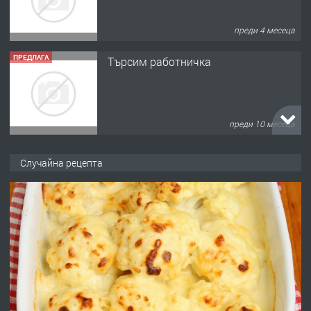
преди 4 месеца
ПРЕДЛАГА
Търсим работничка
преди 10 месеца
ПРЕДЛАГА
Продава употребявани чисти и
Случайна рецепта
запазени матраци за спални.
преди 1 година
ПРЕДЛАГА
Работа за общи работници
преди 1 година