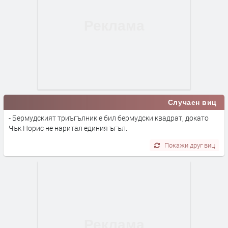
Случаен виц
- Бермудският триъгълник е бил бермудски квадрат, докато
Чък Норис не наритал единия ъгъл.
Покажи друг виц