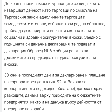
До края на юни самоосигуряващите се лица, които
извършват дейност като търговци по смисъла на
Търговския закон, едноличните търговци и
земеделските стопани, избрали този ред на облагане,
трябва да декларират и внесат и окончателните
социални и здравни осигурителни вноски. Заедно с
годишната си данъчна декларация, те подават и
декларация Образец № 6 с общия размер на
дължимите за предходната година осигурителни
вноски.
30 юни е последният ден и за деклариране и плащане
на корпоративен данък (чл. 92 от Закона за
корпоративното подоходно облагане), данъка върху
разходите, данъка върху приходите на бюджетните
предприятия, както и на данъка върху дейността от
опериране на кораби.