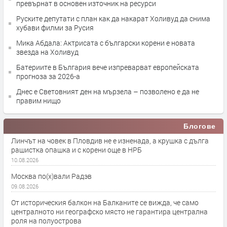
превърнат в основен източник на ресурси
Руските депутати с план как да накарат Холивуд да снима
хубави филми за Русия
Мика Абдала: Актрисата с български корени е новата
звезда на Холивуд
Батериите в България вече изпреварват европейската
прогноза за 2026-а
Днес е Световният ден на мързела – позволено е да не
правим нищо
Блогове
Линчът на човек в Пловдив не е изненада, а крушка с дълга
рашистка опашка и с корени още в НРБ
10.08.2026
Москва по(х)вали Радэв
09.08.2026
От историческия балкон на Балканите се вижда, че само
централното ни географско място не гарантира централна
роля на полуострова