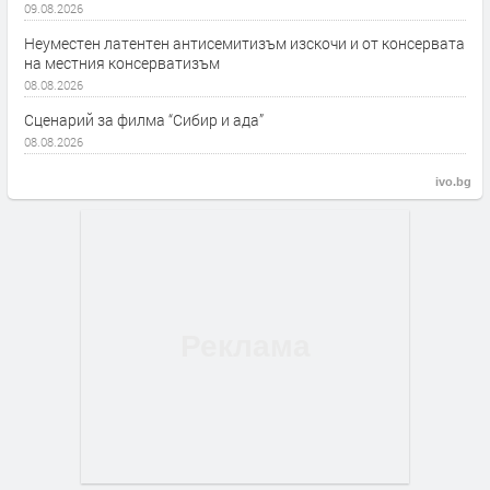
09.08.2026
Неуместен латентен антисемитизъм изскочи и от консервата
на местния консерватизъм
08.08.2026
Сценарий за филма “Сибир и ада”
08.08.2026
ivo.bg