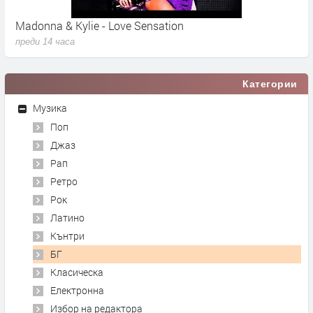
Madonna & Kylie - Love Sensation
T
преди 14 часа
п
Категории
Музика
Поп
Джаз
Рап
Ретро
Рок
Латино
Кънтри
БГ
Класическа
Електронна
Избор на редактора