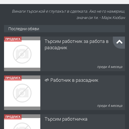
Винаги търси кой е глупакът в сделката. Ако не го намериш,
значи си ти. - Марк Кюбан
Последни обяви
ПРЕДЛАГА
Търсим работник за работа в
разсадник
преди 4 месеца
ПРЕДЛАГА
🌱 Работник в разсадник
преди 4 месеца
ПРЕДЛАГА
Търсим работничка