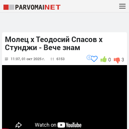
Молец x Теодосий Спасов х
Стунджи - Вече знам
0
11:07, 01 окт 2025 г.
6153
0
3