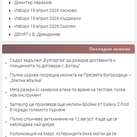
Димитър Аврамов
Избори 19 април 2026 Хасково
Избори 19 април 2026 Кърджали
Избори 19 април 2026 Смолян
ДЕНЯТ с В. Дремджиев
Последни новини
Съдът задължи „Булгаргаз“ да разкрие доставките и
плащанията по договора с „Боташ“
Пълна църква посрещна иконата на Пресвета Богородица –
„Златна ябълка“
Meta разкри AI хакерска атака по време на тестове, пуска
нов инструмент
Samsung ще произведе още милион бройки от Galaxy Z Fold
8 поради голямото търсене
Пълно слънчево затъмнение на 12 август: Къде ще се
наблюдава най-добре
Колонизация на Марс: Астероидите биха могли да се