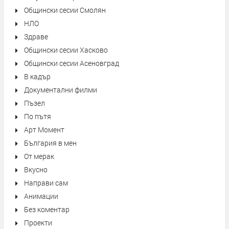
Общински сесии Смолян
НЛО
Здраве
Общински сесии Хасково
Общински сесии Асеновград
В кадър
Документални филми
Пъзел
По пътя
Арт Момент
България в мен
От мерак
Вкусно
Направи сам
Анимации
Без коментар
Проекти