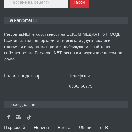
Търси
преди 1 година
ПРЕДЛАГА
Монтажник на малки детайли за
За Parvomai.NET
медицинската индустрия
Parvomai.NET е собственост на ЕСКОМ МЕДИА ГРУП ООД.
Всички статии, репортажи, интервюта и други текстови,
преди 1 година
графични и видео материали, публикувани в сайта, са
собственост на Parvomai.NET, освен ако изрично е посочено
ПРЕДЛАГА
Уроци по Математика
друго.
Главен редактор
Телефони
преди 1 година
0336/ 66779
ПРЕДЛАГА
Продавам апартамент - гр.
Първомай
Последвай ни
преди 1 година
Първомай
Новини
Видео
Обяви
еТВ