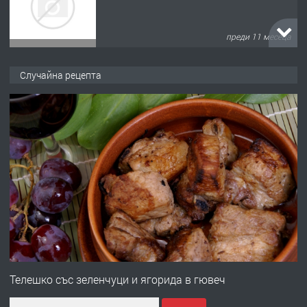
преди 11 месеца
ПРЕДЛАГА
Продава употребявани чисти и
Случайна рецепта
запазени матраци за спални.
преди 1 година
ПРЕДЛАГА
Работа за общи работници
преди 1 година
ПРЕДЛАГА
Първи поход "По стъпките на Ангел
Войвода"
Телешко със зеленчуци и ягорида в гювеч