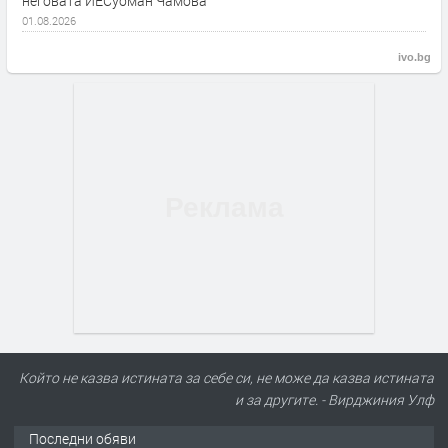
неговата ЙЕСуоман Чамова
01.08.2026
ivo.bg
Който не казва истината за себе си, не може да казва истината
и за другите. - Вирджиния Улф
Последни обяви