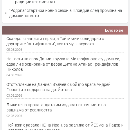
– традициите оживяват
"Родопа" стартира новия сезон в Пловдив след промяна на
домакинството
Блогове
Скандал с нацисти гърми, а Той мълчи солидарно с
другарите “антифашисти”, които му гласуваха
05.08.2026
На гости на своя Даниил руzката Митрофанова е у дома си,
едва ли е освиркана от верващите на Атанас Трендафилов
Николов
04.08.2026
Отстъпление на Даниел Вълчев с бой (по врага Андрей
Гюров) и в подкрепа на др. Йотова
03.08.2026
Лъжите на пропагандата им издават отчаянието на
рашиzма от реалността
02.08.2026
Нейнски е казала НЕ на Иран, за разлика от ЙЕСмена Радэв и