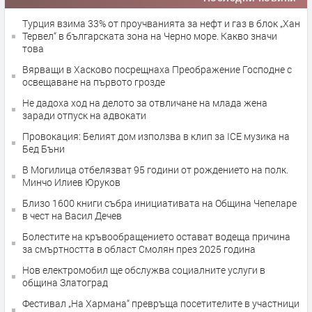
Турция взима 33% от проучванията за нефт и газ в блок „Хан
Тервел“ в българската зона на Черно море. Какво значи
това
Вярващи в Хасково посрещнаха Преображение Господне с
освещаване на първото грозде
Не дадоха ход на делото за отвличане на млада жена
заради отпуск на адвокати
Провокация: Белият дом използва в клип за ICE музика на
Бед Бъни
В Могилица отбелязват 95 години от рождението на полк.
Минчо Илиев Юруков
Близо 1600 книги събра инициативата на Община Чепеларе
в чест на Васил Дечев
Болестите на кръвообращението остават водеща причина
за смъртността в област Смолян през 2025 година
Нов електромобил ще обслужва социалните услуги в
община Златоград
Фестивал „На Хармана“ превръща посетителите в участници