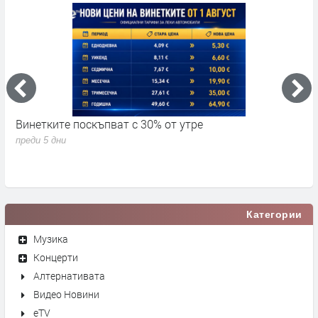
Винетките поскъпват с 30% от утре
3
д
преди 5 дни
п
Категории
Музика
Концерти
Алтернативата
Видео Новини
eTV