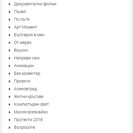
Документални филми
Пъзел
По пътя
Арт Момент
България в мен
От мерак
Вкусно
Направи сам
Анимации
Без коментар
Проекти
Асеновград
Житни кръгове
Компютърен свят
Мисия всезнайко
Протести 2018
Въпросите