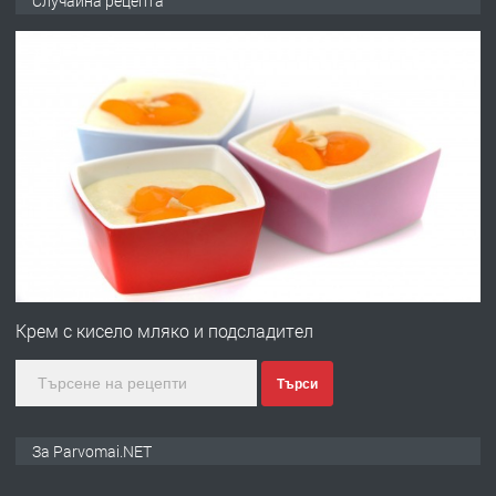
Случайна рецепта
запазени матраци за спални.
преди 1 година
ПРЕДЛАГА
Работа за общи работници
преди 1 година
ПРЕДЛАГА
Първи поход "По стъпките на Ангел
Войвода"
Крем с кисело мляко и подсладител
Търси
преди 1 година
ПРЕДЛАГА
Монтажник на малки детайли за
За Parvomai.NET
медицинската индустрия