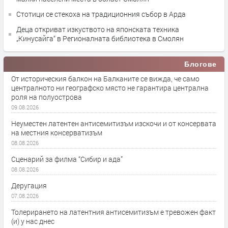
Стотици се стекоха на традиционния събор в Арда
Деца откриват изкуството на японската техника
„Кинусайга“ в Регионалната библиотека в Смолян
Блогове
От историческия балкон на Балканите се вижда, че само
централното ни географско място не гарантира централна
роля на полуострова
09.08.2026
Неуместен латентен антисемитизъм изскочи и от консервата
на местния консерватизъм
08.08.2026
Сценарий за филма “Сибир и ада”
08.08.2026
Деругация
07.08.2026
Толерирането на латентния антисемитизъм е тревожен факт
(и) у нас днес