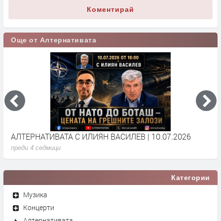
Коментирай
Още от Алтернативата
АЛТЕРНАТИВАТА С ИЛИЯН ВАСИЛЕВ | 10.07.2026
А
преди 4 седмици
п
Категории
Музика
Концерти
Алтернативата