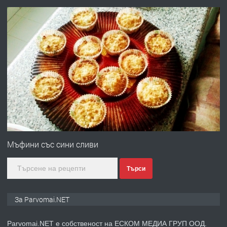
преди 1 година
ПРЕДЛАГА
Работа за общи работници
преди 1 година
ПРЕДЛАГА
Първи поход "По стъпките на Ангел
Войвода"
Мъфини със сини сливи
Търси
преди 1 година
ПРЕДЛАГА
Монтажник на малки детайли за
За Parvomai.NET
медицинската индустрия
Parvomai.NET е собственост на ЕСКОМ МЕДИА ГРУП ООД.