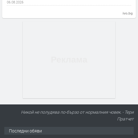
06.08.2026
ivo.bg
Никой не полудява по-бързо от нормалния човек. - Тери
Пратчет
Последни обяви