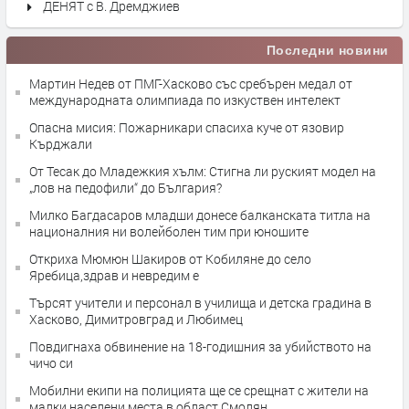
ДЕНЯТ с В. Дремджиев
Последни новини
Мартин Недев от ПМГ-Хасково със сребърен медал от
международната олимпиада по изкуствен интелект
Опасна мисия: Пожарникари спасиха куче от язовир
Кърджали
От Тесак до Младежкия хълм: Стигна ли руският модел на
„лов на педофили“ до България?
Милко Багдасаров младши донесе балканската титла на
националния ни волейболен тим при юношите
Откриха Мюмюн Шакиров от Кобиляне до село
Яребица,здрав и невредим е
Търсят учители и персонал в училища и детска градина в
Хасково, Димитровград и Любимец
Повдигнаха обвинение на 18-годишния за убийството на
чичо си
Мобилни екипи на полицията ще се срещнат с жители на
малки населени места в област Смолян