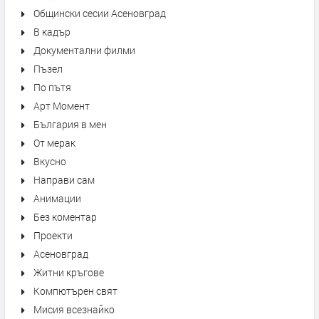
Общински сесии Асеновград
В кадър
Документални филми
Пъзел
По пътя
Арт Момент
България в мен
От мерак
Вкусно
Направи сам
Анимации
Без коментар
Проекти
Асеновград
Житни кръгове
Компютърен свят
Мисия всезнайко