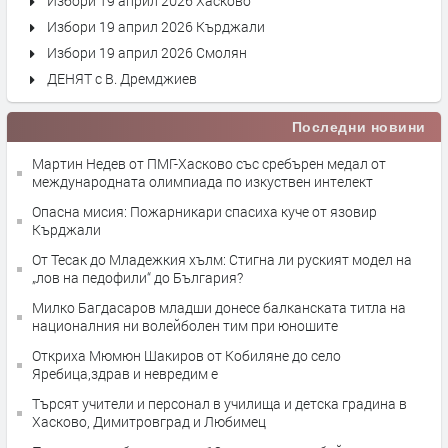
Избори 19 април 2026 Хасково
Избори 19 април 2026 Кърджали
Избори 19 април 2026 Смолян
ДЕНЯТ с В. Дремджиев
Последни новини
Мартин Недев от ПМГ-Хасково със сребърен медал от
международната олимпиада по изкуствен интелект
Опасна мисия: Пожарникари спасиха куче от язовир
Кърджали
От Тесак до Младежкия хълм: Стигна ли руският модел на
„лов на педофили“ до България?
Милко Багдасаров младши донесе балканската титла на
националния ни волейболен тим при юношите
Откриха Мюмюн Шакиров от Кобиляне до село
Яребица,здрав и невредим е
Търсят учители и персонал в училища и детска градина в
Хасково, Димитровград и Любимец