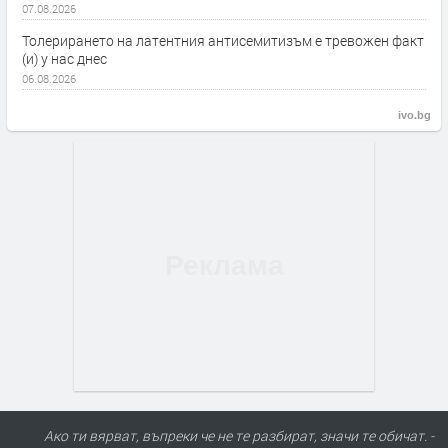
07.08.2026
Толерирането на латентния антисемитизъм е тревожен факт
(и) у нас днес
06.08.2026
ivo.bg
Ако ти вярват, въпреки че не те разбират, значи те обичат. -