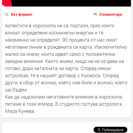
Без формат
0 коментара
Аспектите в хороскопа ни са портали, през които
влизат определени космически енергии и те
неизменно ни определят. 90 процента от нас имат
негативни линии в рождената си карта. Изключително
малко са онези, които идват само с положителни
звездни влияния. Както знаем, нищо не ни се дава на
готово, дори наталната ни карта. Според някои
астролози, тя е нашият договор с Космоса. Според
други, е сбор от всичко, което сме били и всичко, което
ще бъдем.
Как да надскочим негативните влияния в хороскопа,
питаме в този епизод. В студиото гостува астролога
Мира Кунева.