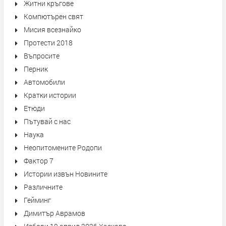
Житни кръгове
Компютърен свят
Мисия всезнайко
Протести 2018
Въпросите
Перник
Автомобили
Кратки истории
Етюди
Пътувай с нас
Наука
Неопитомените Родопи
Фактор 7
Истории извън Новините
Различните
Гейминг
Димитър Аврамов