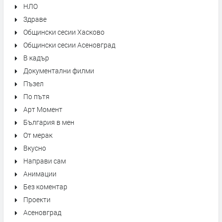
НЛО
Здраве
Общински сесии Хасково
Общински сесии Асеновград
В кадър
Документални филми
Пъзел
По пътя
Арт Момент
България в мен
От мерак
Вкусно
Направи сам
Анимации
Без коментар
Проекти
Асеновград