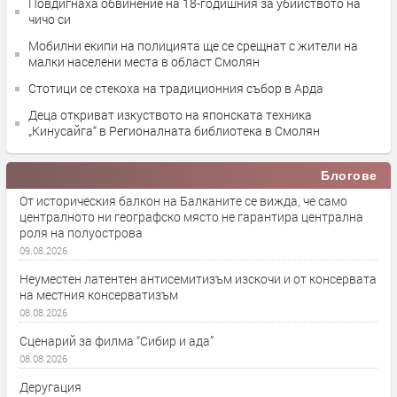
Повдигнаха обвинение на 18-годишния за убийството на
чичо си
Мобилни екипи на полицията ще се срещнат с жители на
малки населени места в област Смолян
Стотици се стекоха на традиционния събор в Арда
Деца откриват изкуството на японската техника
„Кинусайга“ в Регионалната библиотека в Смолян
Блогове
От историческия балкон на Балканите се вижда, че само
централното ни географско място не гарантира централна
роля на полуострова
09.08.2026
Неуместен латентен антисемитизъм изскочи и от консервата
на местния консерватизъм
08.08.2026
Сценарий за филма “Сибир и ада”
08.08.2026
Деругация