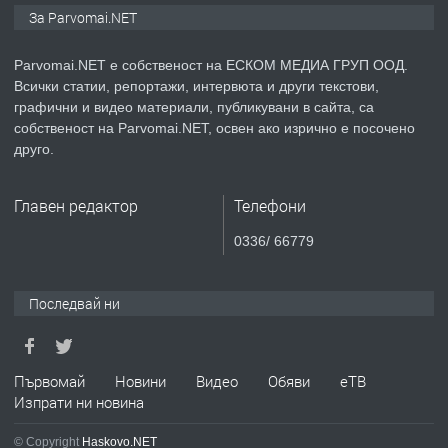
Монтажник на малки детайли за
За Parvomai.NET
медицинската индустрия
Parvomai.NET е собственост на ЕСКОМ МЕДИА ГРУП ООД.
Всички статии, репортажи, интервюта и други текстови,
преди 1 година
графични и видео материали, публикувани в сайта, са
собственост на Parvomai.NET, освен ако изрично е посочено
ПРЕДЛАГА
Уроци по Математика
друго.
Главен редактор
Телефони
преди 1 година
0336/ 66779
ПРЕДЛАГА
Продавам апартамент - гр.
Първомай
Последвай ни
преди 1 година
Първомай
Новини
Видео
Обяви
еТВ
Изпрати ни новина
ТЪРСИ
Търсим работник
© Copyright
Haskovo.NET