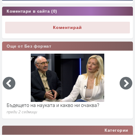
Коментари в сайта (0)
Коментирай
Още от Без формат
Бъдещето на науката и какво ни очаква?
Д
преди 2 седмици
п
Категории