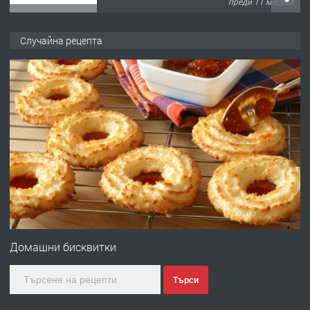
преди 11 месеца
ПРЕДЛАГА
Продава употребявани чисти и
Случайна рецепта
запазени матраци за спални.
преди 1 година
ПРЕДЛАГА
Работа за общи работници
преди 1 година
ПРЕДЛАГА
Първи поход "По стъпките на Ангел
Войвода"
Домашни бисквитки
Търси
преди 1 година
ПРЕДЛАГА