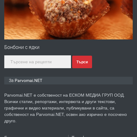
преди 1 година
ПРЕДЛАГА
Първи поход "По стъпките на Ангел
Войвода"
Бонбони с ядки
Търси
преди 1 година
ПРЕДЛАГА
Монтажник на малки детайли за
За Parvomai.NET
медицинската индустрия
Parvomai.NET е собственост на ЕСКОМ МЕДИА ГРУП ООД.
Всички статии, репортажи, интервюта и други текстови,
преди 1 година
графични и видео материали, публикувани в сайта, са
собственост на Parvomai.NET, освен ако изрично е посочено
ПРЕДЛАГА
Уроци по Математика
друго.