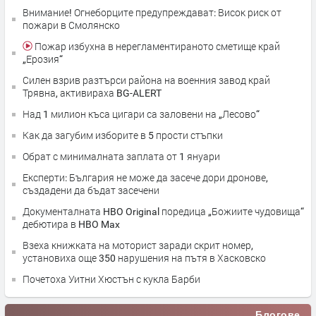
Внимание! Огнеборците предупреждават: Висок риск от
пожари в Смолянско
Пожар избухна в нерегламентираното сметище край
„Ерозия“
Силен взрив разтърси района на военния завод край
Трявна, активираха BG-ALERT
Над 1 милион къса цигари са заловени на „Лесово“
Как да загубим изборите в 5 прости стъпки
Обрат с минималната заплата от 1 януари
Експерти: България не може да засече дори дронове,
създадени да бъдат засечени
Документалната HBO Original поредица „Божиите чудовища“
дебютира в HBO Max
Взеха книжката на моторист заради скрит номер,
установиха още 350 нарушения на пътя в Хасковско
Почетоха Уитни Хюстън с кукла Барби
Блогове