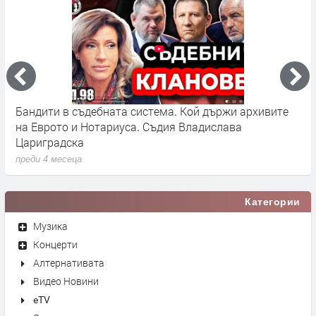
Бандити в съдебната система. Кой държи архивите
Г
на Еврото и Нотариуса. Съдия Владислава
к
Цариградска
п
преди 4 месеца
Категории
Музика
Концерти
Алтернативата
Видео Новини
eTV