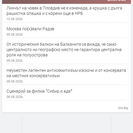
Линчът на човек в Пловдив не е изненада, а крушка с дълга
рашистка опашка и с корени още в НРБ
10.08.2026
Москва по(х)вали Радэв
09.08.2026
От историческия балкон на Балканите се вижда, че само
централното ни географско място не гарантира централна
роля на полуострова
09.08.2026
Неуместен латентен антисемитизъм изскочи и от консервата
на местния консерватизъм
08.08.2026
Сценарий за филма “Сибир и ада”
08.08.2026
ivo.bg