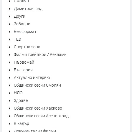
Смолян
Димитровград
Други
Забавни
Без формат
TED
Спортна зона
Филми трейлъри / Реклами
Първомай
България
Актуално интервю
Общински сесии Смолян
НЛО
Здраве
Общински сесии Хасково
Общински сесии Асеновград
В кадър
Документални филми