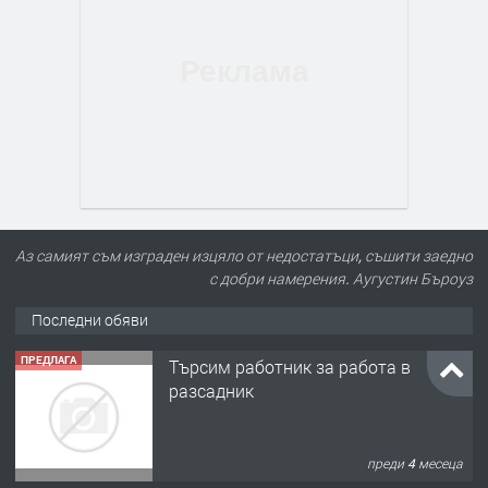
Аз самият съм изграден изцяло от недостатъци, съшити заедно
с добри намерения. Аугустин Бъроуз
Последни обяви
ПРЕДЛАГА
Търсим работник за работа в
разсадник
преди 4 месеца