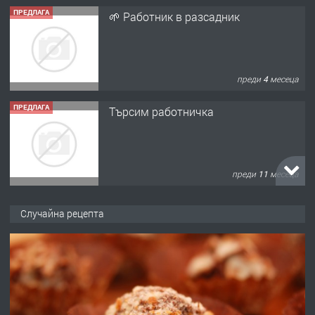
ПРЕДЛАГА
🌱 Работник в разсадник
преди 4 месеца
ПРЕДЛАГА
Търсим работничка
преди 11 месеца
ПРЕДЛАГА
Продава употребявани чисти и
Случайна рецепта
запазени матраци за спални.
преди 1 година
ПРЕДЛАГА
Работа за общи работници