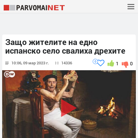
Защо жителите на едно
испанско село свалиха дрехите
0
10:06, 09 мар 2023 г.
14336
1
0