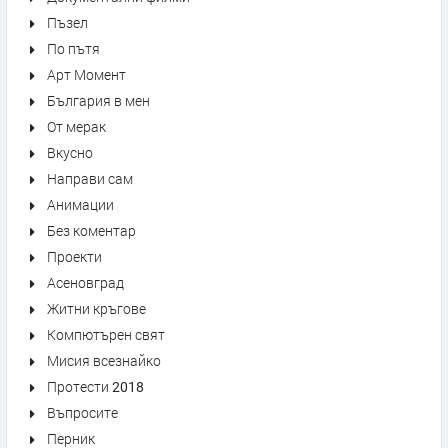
Пъзел
По пътя
Арт Момент
България в мен
От мерак
Вкусно
Направи сам
Анимации
Без коментар
Проекти
Асеновград
Житни кръгове
Компютърен свят
Мисия всезнайко
Протести 2018
Въпросите
Перник