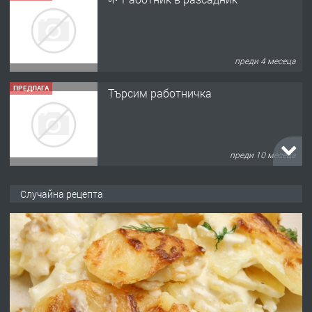
преди 4 месеца
ПРЕДЛАГА
Търсим работничка
преди 10 месеца
ПРЕДЛАГА
Продава употребявани чисти и
Случайна рецепта
запазени матраци за спални.
преди 1 година
ПРЕДЛАГА
Работа за общи работници