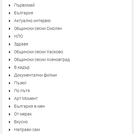
Първомай
България
Актуално интервю
Общински сесии Смолян
НЛО
Здраве
Общински сесии Хасково
Общински сесии Асеновград
В кадър
Документални филми
Пъзел
По пътя
Арт Момент
България в мен
От мерак
Вкусно
Направи сам