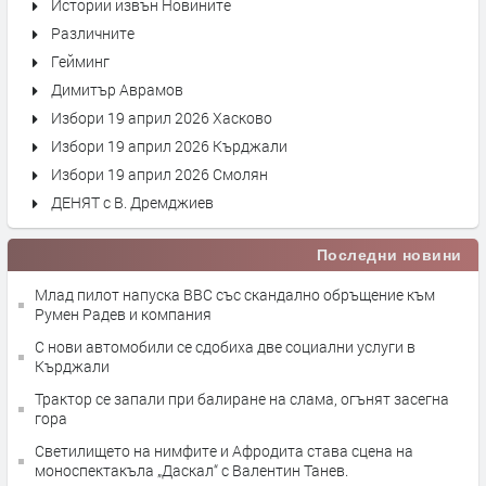
Истории извън Новините
Различните
Гейминг
Димитър Аврамов
Избори 19 април 2026 Хасково
Избори 19 април 2026 Кърджали
Избори 19 април 2026 Смолян
ДЕНЯТ с В. Дремджиев
Последни новини
Млад пилот напуска ВВС със скандално обръщение към
Румен Радев и компания
С нови автомобили се сдобиха две социални услуги в
Кърджали
Трактор се запали при балиране на слама, огънят засегна
гора
Светилището на нимфите и Афродита става сцена на
моноспектакъла „Даскал“ с Валентин Танев.