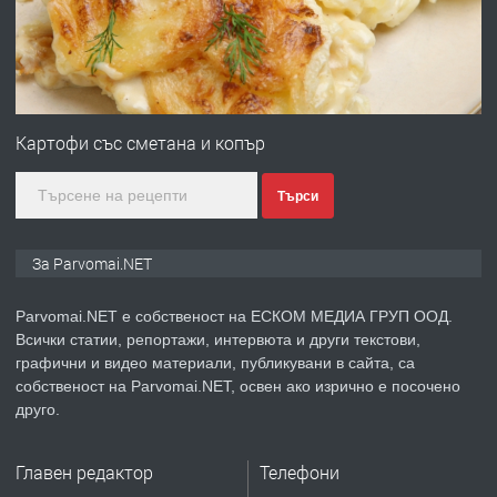
преди 1 година
ПРЕДЛАГА
Първи поход "По стъпките на Ангел
Войвода"
Картофи със сметана и копър
Търси
преди 1 година
ПРЕДЛАГА
Монтажник на малки детайли за
За Parvomai.NET
медицинската индустрия
Parvomai.NET е собственост на ЕСКОМ МЕДИА ГРУП ООД.
Всички статии, репортажи, интервюта и други текстови,
преди 1 година
графични и видео материали, публикувани в сайта, са
собственост на Parvomai.NET, освен ако изрично е посочено
ПРЕДЛАГА
Уроци по Математика
друго.
Главен редактор
Телефони