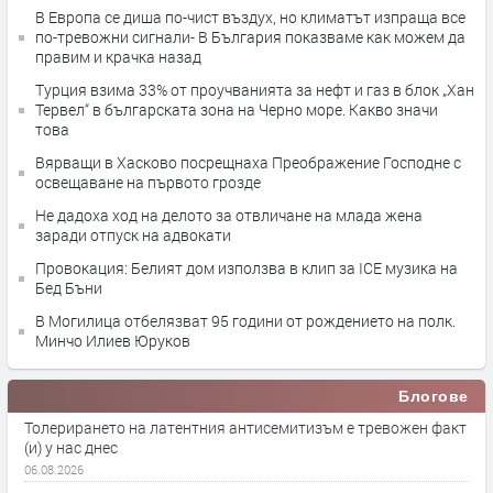
В Европа се диша по-чист въздух, но климатът изпраща все
по-тревожни сигнали- В България показваме как можем да
правим и крачка назад
Турция взима 33% от проучванията за нефт и газ в блок „Хан
Тервел“ в българската зона на Черно море. Какво значи
това
Вярващи в Хасково посрещнаха Преображение Господне с
освещаване на първото грозде
Не дадоха ход на делото за отвличане на млада жена
заради отпуск на адвокати
Провокация: Белият дом използва в клип за ICE музика на
Бед Бъни
В Могилица отбелязват 95 години от рождението на полк.
Минчо Илиев Юруков
Блогове
Толерирането на латентния антисемитизъм е тревожен факт
(и) у нас днес
06.08.2026