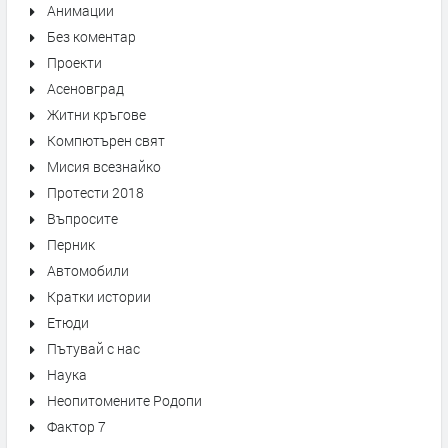
Анимации
Без коментар
Проекти
Асеновград
Житни кръгове
Компютърен свят
Мисия всезнайко
Протести 2018
Въпросите
Перник
Автомобили
Кратки истории
Етюди
Пътувай с нас
Наука
Неопитомените Родопи
Фактор 7