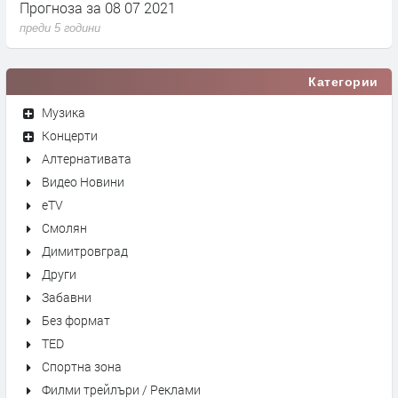
Прогноза за 08 07 2021
П
преди 5 години
п
Категории
Музика
Концерти
Алтернативата
Видео Новини
eTV
Смолян
Димитровград
Други
Забавни
Без формат
TED
Спортна зона
Филми трейлъри / Реклами