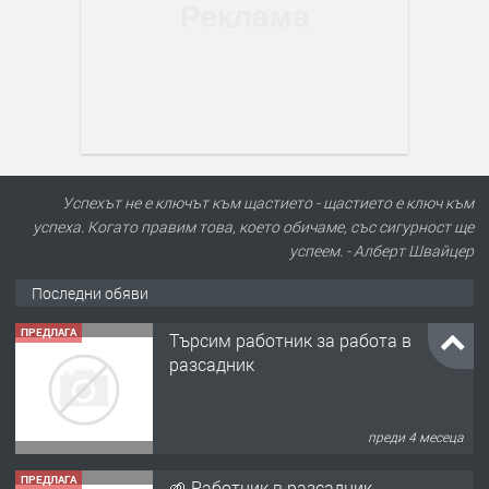
Успехът не е ключът към щастието - щастието е ключ към
успеха. Когато правим това, което обичаме, със сигурност ще
успеем. - Алберт Швайцер
Последни обяви
ПРЕДЛАГА
Търсим работник за работа в
разсадник
преди 4 месеца
ПРЕДЛАГА
🌱 Работник в разсадник