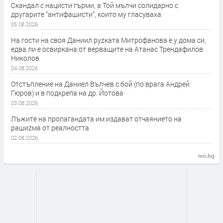
Скандал с нацисти гърми, а Той мълчи солидарно с
другарите “антифашисти”, които му гласуваха
05.08.2026
На гости на своя Даниил руzката Митрофанова е у дома си,
едва ли е освиркана от верващите на Атанас Трендафилов
Николов
04.08.2026
Отстъпление на Даниел Вълчев с бой (по врага Андрей
Гюров) и в подкрепа на др. Йотова
03.08.2026
Лъжите на пропагандата им издават отчаянието на
рашиzма от реалността
02.08.2026
ivo.bg