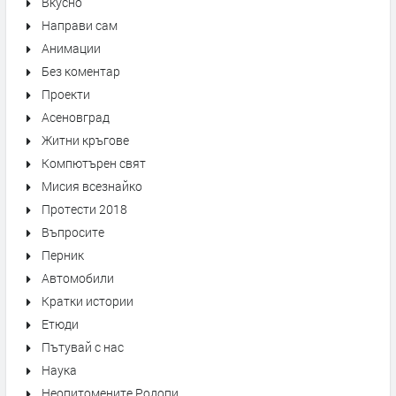
Вкусно
Направи сам
Анимации
Без коментар
Проекти
Асеновград
Житни кръгове
Компютърен свят
Мисия всезнайко
Протести 2018
Въпросите
Перник
Автомобили
Кратки истории
Етюди
Пътувай с нас
Наука
Неопитомените Родопи