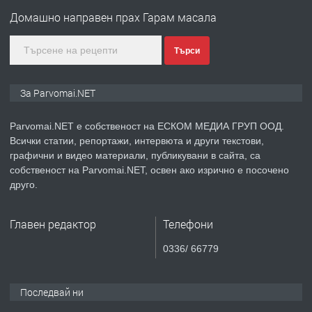
Войвода"
Домашно направен прах Гарам масала
Търси
преди 1 година
ПРЕДЛАГА
Монтажник на малки детайли за
За Parvomai.NET
медицинската индустрия
Parvomai.NET е собственост на ЕСКОМ МЕДИА ГРУП ООД.
Всички статии, репортажи, интервюта и други текстови,
преди 1 година
графични и видео материали, публикувани в сайта, са
собственост на Parvomai.NET, освен ако изрично е посочено
ПРЕДЛАГА
Уроци по Математика
друго.
Главен редактор
Телефони
преди 1 година
0336/ 66779
ПРЕДЛАГА
Продавам апартамент - гр.
Първомай
Последвай ни