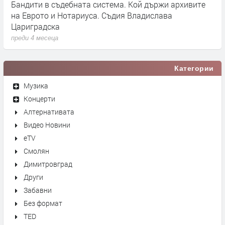
Бандити в съдебната система. Кой държи архивите
Г
на Еврото и Нотариуса. Съдия Владислава
к
Цариградска
п
преди 4 месеца
Категории
Музика
Концерти
Алтернативата
Видео Новини
eTV
Смолян
Димитровград
Други
Забавни
Без формат
TED