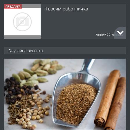
ПРЕДЛАГА
Търсим работничка
преди 11 месеца
ПРЕДЛАГА
Продава употребявани чисти и
Случайна рецепта
запазени матраци за спални.
преди 1 година
ПРЕДЛАГА
Работа за общи работници
преди 1 година
ПРЕДЛАГА
Първи поход "По стъпките на Ангел