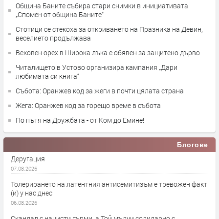
Община Баните събира стари снимки в инициативата
„Спомен от община Баните“
Стотици се стекоха за откриването на Празника на Девин,
веселието продължава
Вековен орех в Широка лъка е обявен за защитено дърво
Читалището в Устово организира кампания „Дари
любимата си книга“
Събота: Оранжев код за жеги в почти цялата страна
Жега: Оранжев код за горещо време в събота
По пътя на Дружбата - от Ком до Емине!
Блогове
Деругация
07.08.2026
Толерирането на латентния антисемитизъм е тревожен факт
(и) у нас днес
06.08.2026
Скандал с нацисти гърми, а Той мълчи солидарно с