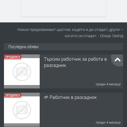
Някои предизвикват щастие, където и да отидат; други –
когато си отидат. - Оскар Уайлд
Последни обяви
ПРЕДЛАГА
Търсим работник за работа в
разсадник
преди 4 месеца
ПРЕДЛАГА
🌱 Работник в разсадник
преди 4 месеца