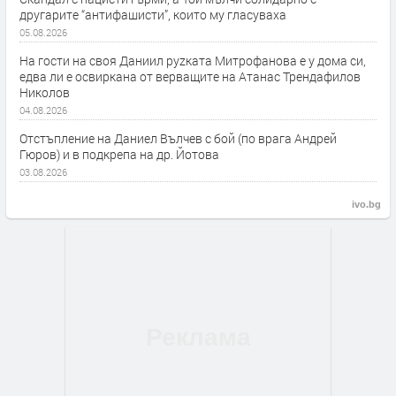
другарите “антифашисти”, които му гласуваха
05.08.2026
На гости на своя Даниил руzката Митрофанова е у дома си,
едва ли е освиркана от верващите на Атанас Трендафилов
Николов
04.08.2026
Отстъпление на Даниел Вълчев с бой (по врага Андрей
Гюров) и в подкрепа на др. Йотова
03.08.2026
ivo.bg