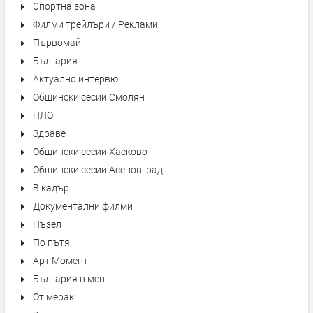
Спортна зона
Филми трейлъри / Реклами
Първомай
България
Актуално интервю
Общински сесии Смолян
НЛО
Здраве
Общински сесии Хасково
Общински сесии Асеновград
В кадър
Документални филми
Пъзел
По пътя
Арт Момент
България в мен
От мерак