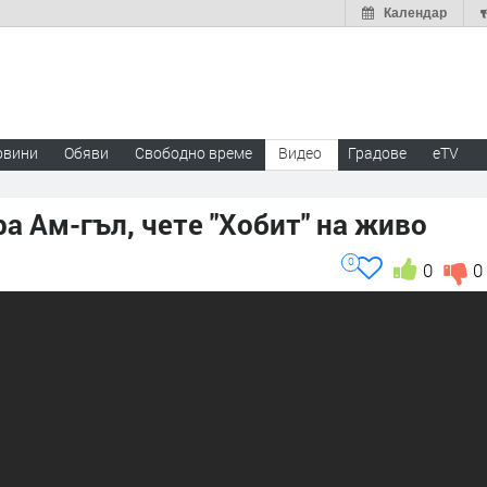
Календар
овини
Обяви
Свободно време
Видео
Градове
eTV
а Ам-гъл, чете "Хобит" на живо
0
0
0