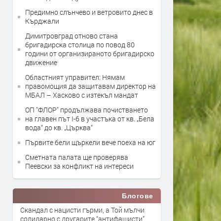
Предимно слънчево и ветровито днес в
Кърджали
Димитровград отново стана
бригадирска столица по повод 80
години от организираното бригадирско
движение
Областният управител: Нямам
правомощия да защитавам директор на
МБАЛ – Хасково с изтекъл мандат
ОП "ФЛОР" продължава почистването
на главен път I-6 в участъка от кв. „Бела
вода“ до кв. „Църква“
Първите бели щъркели вече поеха на юг
Сметната палата ще провeрява
Пеевски за конфликт на интереси
Блогове
Скандал с нацисти гърми, а Той мълчи
солидарно с другарите “антифашисти”,