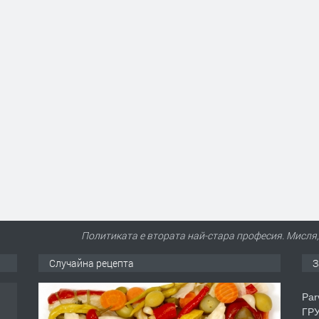
Политиката е втората най-стара професия. Мисля, 
Случайна рецепта
З
Par
ГРУ