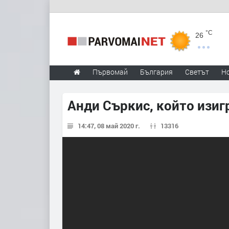
°C
26
Първомай
България
Светът
Н
Анди Съркис, който изигр
14:47, 08 май 2020 г.
13316