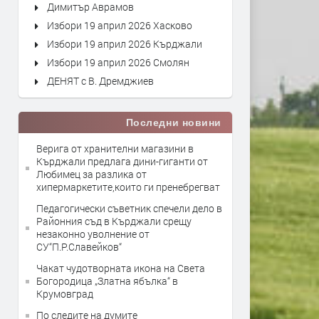
Димитър Аврамов
Избори 19 април 2026 Хасково
Избори 19 април 2026 Кърджали
Избори 19 април 2026 Смолян
ДЕНЯТ с В. Дремджиев
Последни новини
Верига от хранителни магазини в
Кърджали предлага дини-гиганти от
Любимец за разлика от
хипермаркетите,които ги пренебрегват
Педагогически съветник спечели дело в
Районния съд в Кърджали срещу
незаконно уволнение от
СУ“П.Р.Славейков“
Чакат чудотворната икона на Света
Богородица „Златна ябълка“ в
Крумовград
По следите на думите