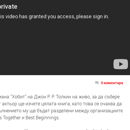
0 коментара
на "Хобит" на Джон Р. Р. Толкин на живо, за да събере
 актьор ще изчете цялата книга, като това се очаква да
зпълнението му ще бъдат разделени между организациите
Together и Best Beginnings.