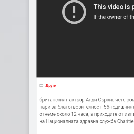
Други
британският актьор Анди Съркис чете рома
пари за благотворителност. 56-годишният
отнеме около 12 часа, а приходите от и
на Националната здравна служба Charities 