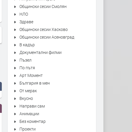
Общински сесии Смолян
НЛО
Здраве
Общински сесии Хасково
Общински сесии Асеновград
В кадър
Документални филми
Пъзел
По пътя
Арт Момент
България в мен
От мерак
Вкусно
Направи сам
Анимации
Без коментар
Проекти