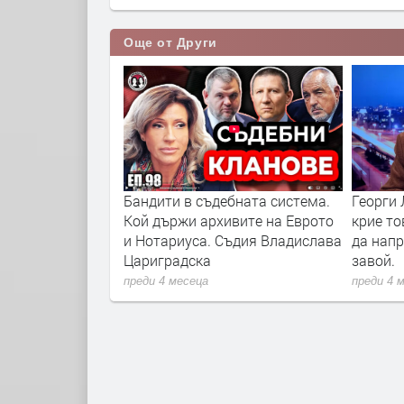
Още от Други
седателят на
Бандити в съдебната система.
Георги 
арни говори
Кой държи архивите на Еврото
крие то
я Икономически
и Нотариуса. Съдия Владислава
да нап
Цариградска
завой.
преди 4 месеца
преди 4 