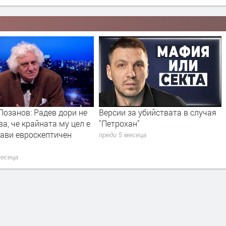
Лозанов: Радев дори не
Версии за убийствата в случая
ва, че крайната му цел е
"Петрохан"
рави евроскептичен
преди 5 месеца
месеца