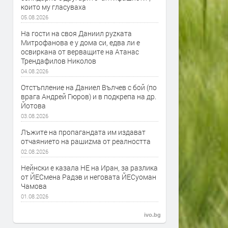
които му гласуваха
05.08.2026
На гости на своя Даниил руzката
Митрофанова е у дома си, едва ли е
освиркана от верващите на Атанас
Трендафилов Николов
04.08.2026
Отстъпление на Даниел Вълчев с бой (по
врага Андрей Гюров) и в подкрепа на др.
Йотова
03.08.2026
Лъжите на пропагандата им издават
отчаянието на рашиzма от реалността
02.08.2026
Нейнски е казала НЕ на Иран, за разлика
от ЙЕСмена Радэв и неговата ЙЕСуоман
Чамова
01.08.2026
ivo.bg