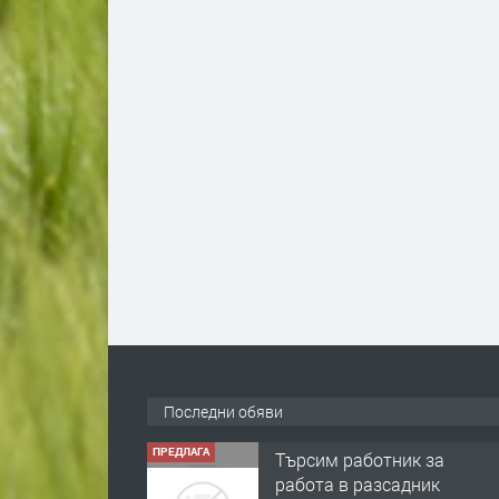
Последни обяви
ПРЕДЛАГА
Търсим работник за
работа в разсадник