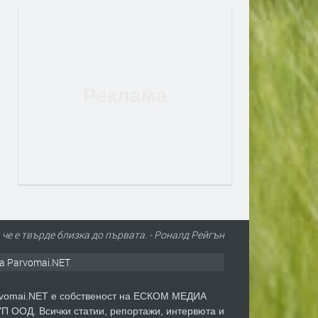
че е твърде близка до първата. - Роналд Рейгън
а Parvomai.NET
vomai.NET е собственост на ЕСКОМ МЕДИА
П ООД. Всички статии, репортажи, интервюта и