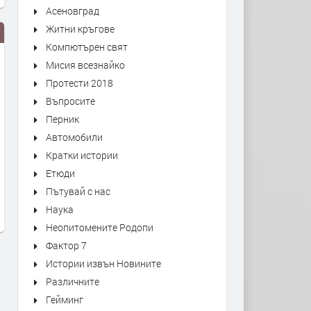
Асеновград
Житни кръгове
Компютърен свят
Мисия всезнайко
Протести 2018
Въпросите
Перник
Автомобили
Президент в оставка Какво ще
доц Ем Занкина; с Давос
Кратки истории
прави Румен Радев
маските са свалени и е в
Етюди
ясно, че Тръмп цели да р
преди 6 месеца
Пътувай с нас
EС и ООН
Наука
преди 6 месеца
Неопитомените Родопи
Фактор 7
Истории извън Новините
Различните
Гейминг