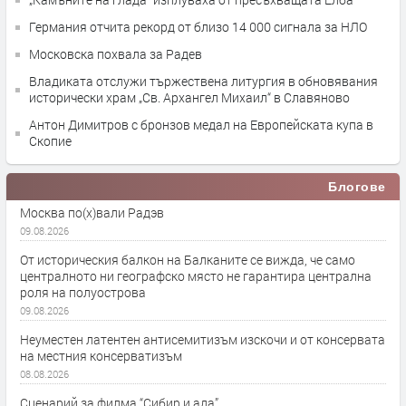
Германия отчита рекорд от близо 14 000 сигнала за НЛО
Московска похвала за Радев
Владиката отслужи тържествена литургия в обновявания
исторически храм „Св. Архангел Михаил“ в Славяново
Антон Димитров с бронзов медал на Европейската купа в
Скопие
Блогове
Москва по(х)вали Радэв
09.08.2026
От историческия балкон на Балканите се вижда, че само
централното ни географско място не гарантира централна
роля на полуострова
09.08.2026
Неуместен латентен антисемитизъм изскочи и от консервата
на местния консерватизъм
08.08.2026
Сценарий за филма “Сибир и ада”