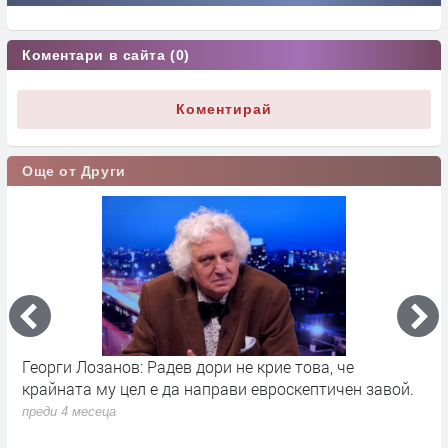
Коментари в сайта (0)
Коментирай
Още от Други
Георги Лозанов: Радев дори не крие това, че
В
крайната му цел е да направи евроскептичен завой.
п
преди 4 месеца