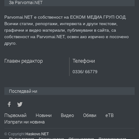
За Parvomai.NET
Parvomai.NET е собственост на ЕСКОМ МЕДИА ГРУП ООД.
Всички статии, репортажи, интервюта и други текстови,
преди 1 година
графични и видео материали, публикувани в сайта, са
собственост на Parvomai.NET, освен ако изрично е посочено
ПРЕДЛАГА
Продавам апартамент - гр.
друго.
Първомай
Главен редактор
Телефони
преди 1 година
0336/ 66779
ТЪРСИ
Търсим работник
Последвай ни
преди 1 година
Първомай
Новини
Видео
Обяви
еТВ
Изпрати ни новина
ПРЕДЛАГА
Търсим работник за работа в
разсадник
© Copyright
Haskovo.NET