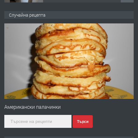
ПРЕДЛАГА
Работа за общи работници
Случайна рецепта
преди 1 година
ПРЕДЛАГА
Първи поход "По стъпките на Ангел
Войвода"
преди 1 година
ПРЕДЛАГА
Монтажник на малки детайли за
медицинската индустрия
Американски палачинки
Търси
преди 1 година
ПРЕДЛАГА
Уроци по Математика