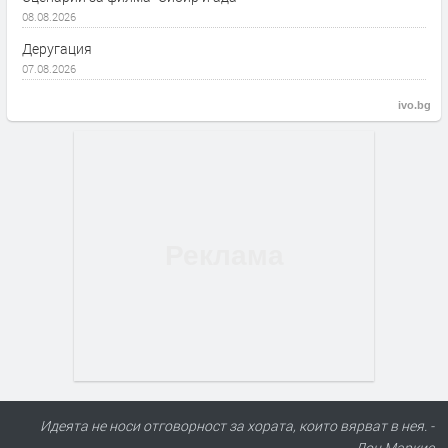
08.08.2026
Деругация
07.08.2026
ivo.bg
Идеята не носи отговорност за хората, които вярват в нея. -
Дон Маркис