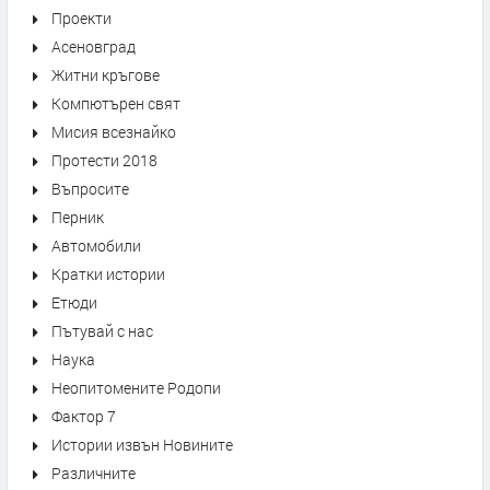
Проекти
Асеновград
Житни кръгове
Компютърен свят
Мисия всезнайко
Протести 2018
Въпросите
Перник
Автомобили
Кратки истории
Етюди
Пътувай с нас
Наука
Неопитомените Родопи
Фактор 7
Истории извън Новините
Различните