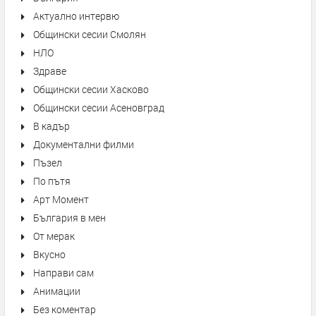
Актуално интервю
Общински сесии Смолян
НЛО
Здраве
Общински сесии Хасково
Общински сесии Асеновград
В кадър
Документални филми
Пъзел
По пътя
Арт Момент
България в мен
От мерак
Вкусно
Направи сам
Анимации
Без коментар