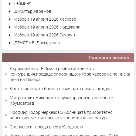
Гейминг
Димитър Аврамов
Избори 19 април 2026 Хасково
Избори 19 април 2026 Кърджали
Избори 19 април 2026 Смолян
ДЕНЯТ с В. Дремджиев
Последни новини
Кърджалиецът Е.Осман разби хасковската
конкуренция,продаде си корнишоните за часове на по-ниска
цена на Пазара
Когато истината боли, а промяната никога не идва
Митрополит Николай отслужи празнична вечерня в
Крумовград
Проф.д-р Тодор Черкезов:В болницата приоритетно
инвестираме във високотехнологична апаратура
Слънчево и горещо днес в Кърджали
„Камъните на глада“ изплуваха от пресъхващата Елба