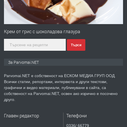
преди 1 година
ПРЕДЛАГА
Монтажник на малки детайли за
медицинската индустрия
Крем от грис с шоколадова глазура
Търси
преди 1 година
ПРЕДЛАГА
Уроци по Математика
За Parvomai.NET
Parvomai.NET е собственост на ЕСКОМ МЕДИА ГРУП ООД.
Всички статии, репортажи, интервюта и други текстови,
преди 1 година
графични и видео материали, публикувани в сайта, са
собственост на Parvomai.NET, освен ако изрично е посочено
ПРЕДЛАГА
Продавам апартамент - гр.
друго.
Първомай
Главен редактор
Телефони
преди 1 година
0336/ 66779