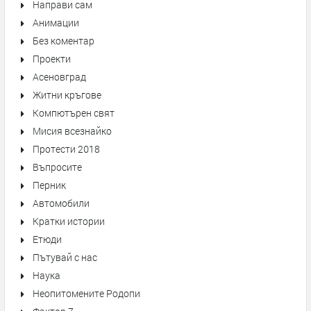
Направи сам
Анимации
Без коментар
Проекти
Асеновград
Житни кръгове
Компютърен свят
Мисия всезнайко
Протести 2018
Въпросите
Перник
Автомобили
Кратки истории
Етюди
Пътувай с нас
Наука
Неопитомените Родопи