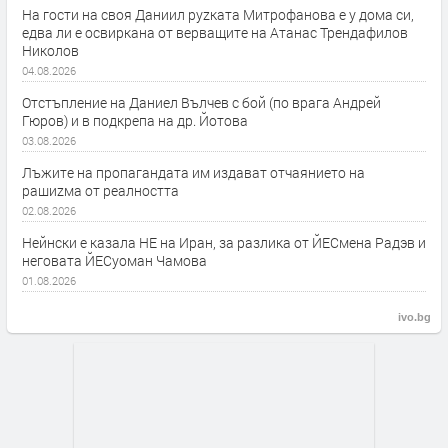
На гости на своя Даниил руzката Митрофанова е у дома си,
едва ли е освиркана от верващите на Атанас Трендафилов
Николов
04.08.2026
Отстъпление на Даниел Вълчев с бой (по врага Андрей
Гюров) и в подкрепа на др. Йотова
03.08.2026
Лъжите на пропагандата им издават отчаянието на
рашиzма от реалността
02.08.2026
Нейнски е казала НЕ на Иран, за разлика от ЙЕСмена Радэв и
неговата ЙЕСуоман Чамова
01.08.2026
ivo.bg