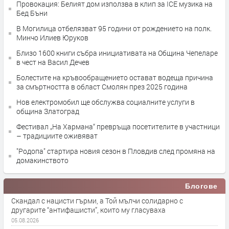
Провокация: Белият дом използва в клип за ICE музика на
Бед Бъни
В Могилица отбелязват 95 години от рождението на полк.
Минчо Илиев Юруков
Близо 1600 книги събра инициативата на Община Чепеларе
в чест на Васил Дечев
Болестите на кръвообращението остават водеща причина
за смъртността в област Смолян през 2025 година
Нов електромобил ще обслужва социалните услуги в
община Златоград
Фестивал „На Хармана“ превръща посетителите в участници
– традициите оживяват
"Родопа" стартира новия сезон в Пловдив след промяна на
домакинството
Блогове
Скандал с нацисти гърми, а Той мълчи солидарно с
другарите “антифашисти”, които му гласуваха
05.08.2026