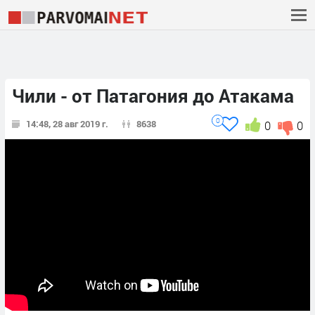
Чили - от Патагония до Атакама
0
14:48, 28 авг 2019 г.
8638
0
0