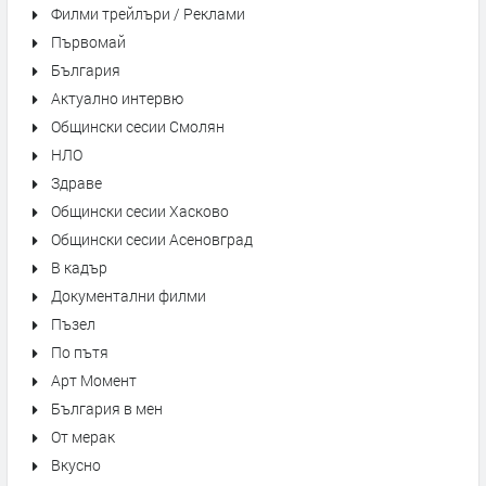
Филми трейлъри / Реклами
Първомай
България
Актуално интервю
Общински сесии Смолян
НЛО
Здраве
Общински сесии Хасково
Общински сесии Асеновград
В кадър
Документални филми
Пъзел
По пътя
Арт Момент
България в мен
От мерак
Вкусно