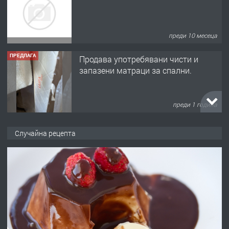
преди 10 месеца
ПРЕДЛАГА
Продава употребявани чисти и
запазени матраци за спални.
преди 1 година
ПРЕДЛАГА
Работа за общи работници
Случайна рецепта
преди 1 година
ПРЕДЛАГА
Първи поход "По стъпките на Ангел
Войвода"