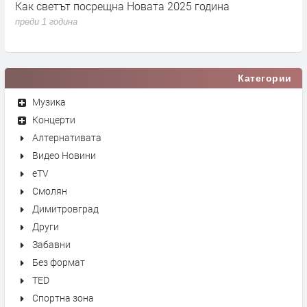
Как светът посрещна Новата 2025 година
F
П
преди 1 година
п
Категории
Музика
Концерти
Алтернативата
Видео Новини
eTV
Смолян
Димитровград
Други
Забавни
Без формат
TED
Спортна зона