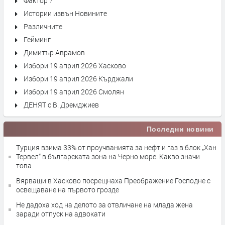
Фактор 7
Истории извън Новините
Различните
Гейминг
Димитър Аврамов
Избори 19 април 2026 Хасково
Избори 19 април 2026 Кърджали
Избори 19 април 2026 Смолян
ДЕНЯТ с В. Дремджиев
Последни новини
Турция взима 33% от проучванията за нефт и газ в блок „Хан
Тервел“ в българската зона на Черно море. Какво значи
това
Вярващи в Хасково посрещнаха Преображение Господне с
освещаване на първото грозде
Не дадоха ход на делото за отвличане на млада жена
заради отпуск на адвокати