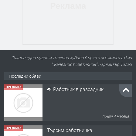
Такава една чудна и толкова хубава бъркотия е животът! из
"Железният светилник" . -Димитър Талев
Последни обяви
ПРЕДЛАГА
🌱 Работник в разсадник
преди 4 месеца
ПРЕДЛАГА
Търсим работничка