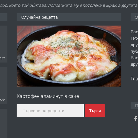
бо, което той обитава: половината му е потопена в мрак, а другат
Случайна рецепта
З
Par
ГРУ
дру
пуб
Par
еца
дру
Гл
Картофен аламинут в саче
еца
П
Търси