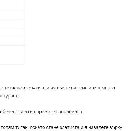
 отстранете семките и изпечете на грил или в много
мехурчета.
 обелете ги и ги нарежете наполовина.
голям тиган, докато стане златиста и я извадете върху