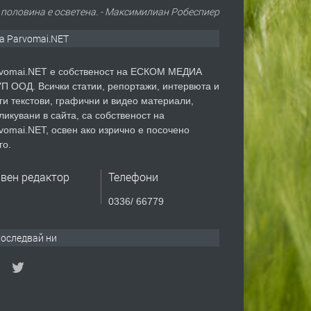
а половина е осветена. - Максимилиан Робеспиер
а Parvomai.NET
vomai.NET е собственост на ЕСКОМ МЕДИА
П ООД. Всички статии, репортажи, интервюта и
ги текстови, графични и видео материали,
ликувани в сайта, са собственост на
vomai.NET, освен ако изрично е посочено
го.
авен редактор
Телефони
0336/ 66779
оследвай ни