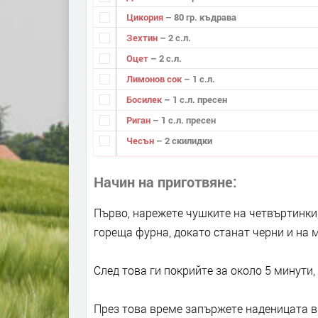
Цикория
– 80 гр. къдрава
Зехтин
– 2 с.л.
Оцет
– 2 с.л.
Лимонов сок
– 1 с.л.
Босилек
– 1 с.л. пресен
Риган
– 1 с.л. пресен
Чесън
– 2 скилидки
Начин на приготвяне
Първо, нарежете чушките на четвъртинки,
гореща фурна, докато станат черни и на 
След това ги покрийте за около 5 минути,
През това време запържете наденицата в 