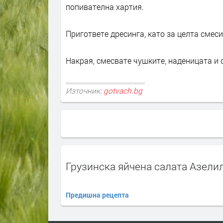
попивателна хартия.
Пригответе дресинга, като за целта смеси
Накрая, смесвате чушките, наденицата и 
Източник:
gotvach.bg
Грузинска яйчена салата Азели
Предишна рецепта