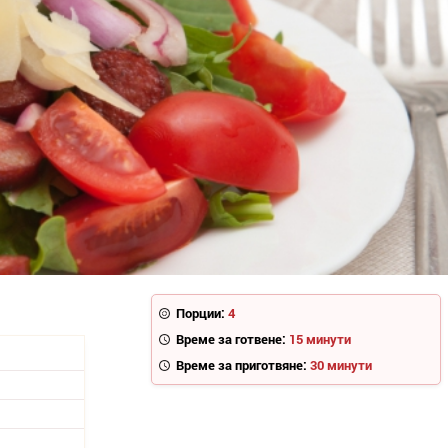
Порции:
4
Време за готвене:
15 минути
Време за приготвяне:
30 минути