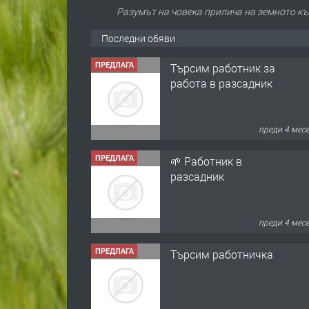
Разумът на човека прилича на земното къл
Последни обяви
ПРЕДЛАГА
Търсим работник за
работа в разсадник
преди 4 мес
ПРЕДЛАГА
🌱 Работник в
разсадник
преди 4 мес
ПРЕДЛАГА
Търсим работничка