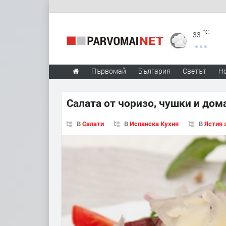
°C
33
Първомай
България
Светът
Н
Салата от чоризо, чушки и дом
В
Салати
В
Испанска Кухня
В
Ястия 