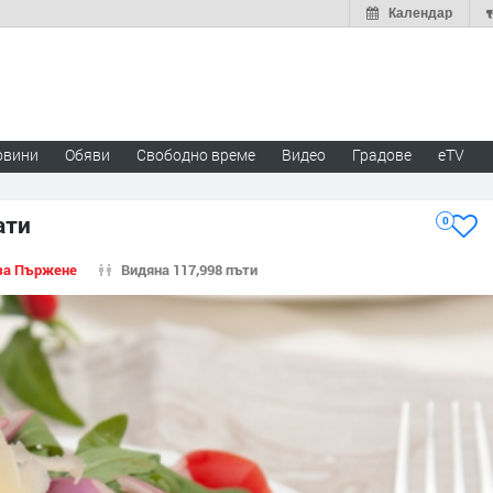
Календар
овини
Обяви
Свободно време
Видео
Градове
eTV
ати
0
за Пържене
Видяна 117,998 пъти