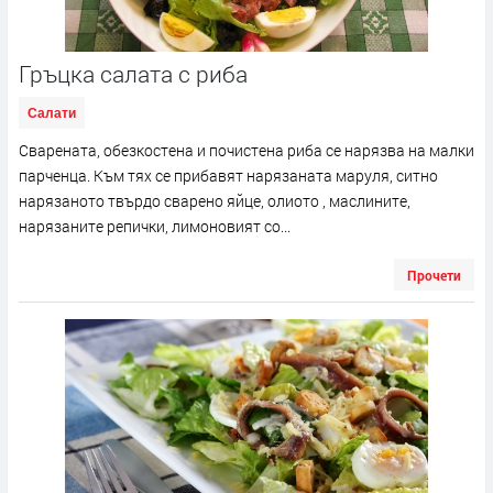
Гръцка салата с риба
Салати
Сварената, обезкостена и почистена риба се нарязва на малки
парченца. Към тях се прибавят нарязаната маруля, ситно
нарязаното твърдо сварено яйце, олиото , маслините,
нарязаните репички, лимоновият со...
Прочети