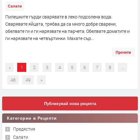
Салати
Пилешките гърди сварявате в леко подсолена вода.
Сварявате яйцата, трябва да са много добре сварени,
обелвате ги и ги нарязвате на парчета. Обелвате доматите и
ги нарязвате на четвъртинки. Махате сър...
Прочети
«
1
2
3
4
5
6
7
8
...
48
49
»
Публикувай нова рецепта
Категории в Рецепти
Предястия
Салати