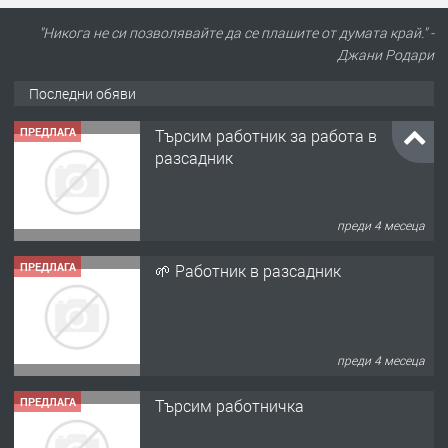
ПРЕДЛАГА
Търсим работник за работа в
"Никога не си позволявайте да се плашите от думата край." -
разсадник
Джани Родари
Последни обяви
преди 4 месеца
ПРЕДЛАГА
🌱 Работник в разсадник
преди 4 месеца
ПРЕДЛАГА
Търсим работничка
преди 11 месеца
ПРЕДЛАГА
Продава употребявани чисти и