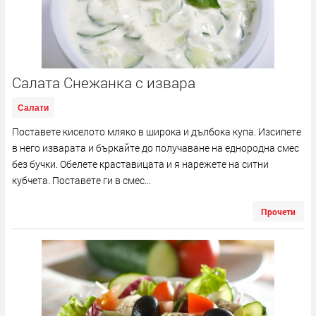
Салата Снежанка с извара
Салати
Поставете киселото мляко в широка и дълбока купа. Изсипете
в него изварата и бъркайте до получаване на еднородна смес
без бучки. Обелете краставицата и я нарежете на ситни
кубчета. Поставете ги в смес...
Прочети