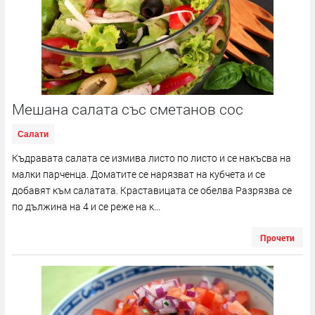
Мешана салата със сметанов сос
Салати
Къдравата салата се измива листо по листо и се накъсва на
малки парченца. Доматите се нарязват на кубчета и се
добавят към салатата. Краставицата се обелва Разрязва се
по дължина на 4 и се реже на к...
Прочети