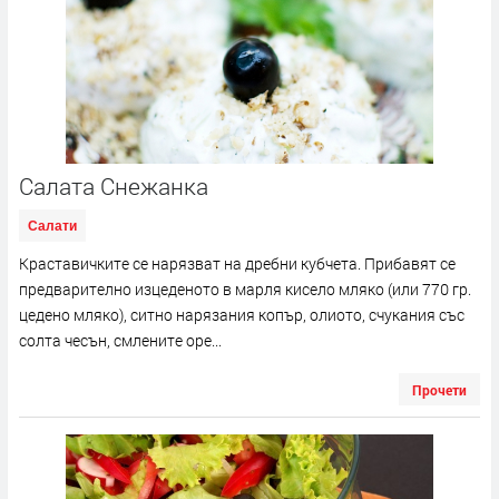
Салата Снежанка
Салати
Краставичките се нарязват на дребни кубчета. Прибавят се
предварително изцеденото в марля кисело мляко (или 770 гр.
цедено мляко), ситно нарязания копър, олиото, счукания със
солта чесън, смлените оре...
Прочети