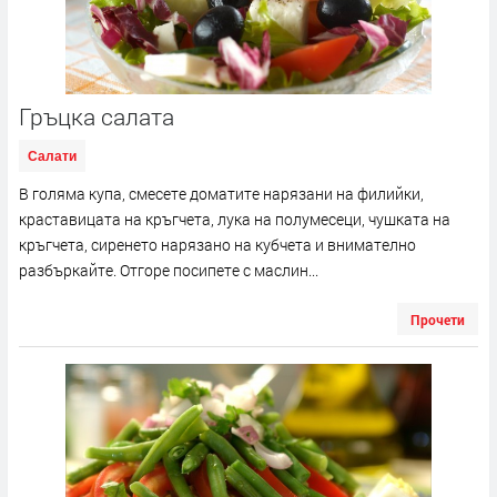
Гръцка салата
Салати
В голяма купа, смесете доматите нарязани на филийки,
краставицата на кръгчета, лука на полумесеци, чушката на
кръгчета, сиренето нарязано на кубчета и внимателно
разбъркайте. Отгоре посипете с маслин...
Прочети