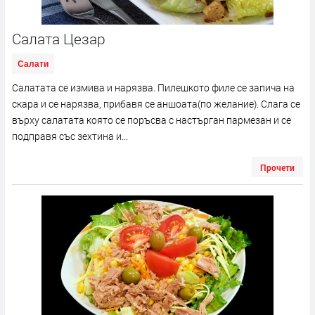
Салата Цезар
Салати
Салатата се измива и нарязва. Пилешкото филе се запича на
скара и се нарязва, прибавя се аншоата(по желание). Слага се
върху салатата която се поръсва с настърган пармезан и се
подправя със зехтина и...
Прочети