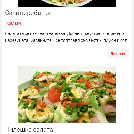
Салата риба тон
Салати
Салатата се измива и нарязва. Добавят се доматите, рибата,
царевицата, маслините и се подправя със зехтин, лимон и сол.
Прочети
Пилешка салата