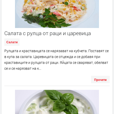
Салата с рулца от раци и царевица
Салати
Рулцата и краставицата се нарязават на кубчета. Поставят се
в купа за салата. Царевицата се отцежда и се добавя при
краставиците и рулцата от раци. Яйцата се сваряват, обелват
се и се нарязват на к...
Прочети