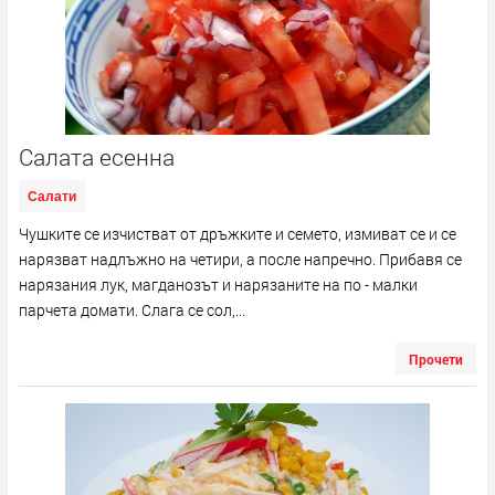
Салата есенна
Салати
Чушките се изчистват от дръжките и семето, измиват се и се
нарязват надлъжно на четири, а после напречно. Прибавя се
нарязания лук, магданозът и нарязаните на по - малки
парчета домати. Слага се сол,...
Прочети