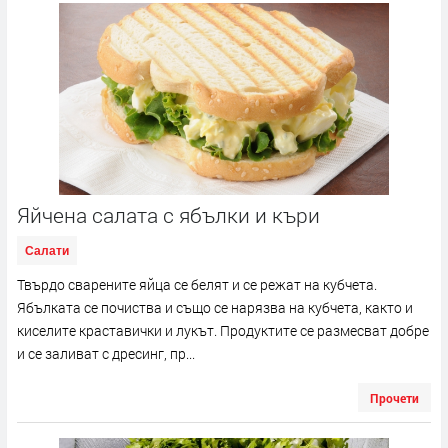
Яйчена салата с ябълки и къри
Салати
Твърдо сварените яйца се белят и се режат на кубчета.
Ябълката се почиства и също се нарязва на кубчета, както и
киселите краставички и лукът. Продуктите се размесват добре
и се заливат с дресинг, пр...
Прочети