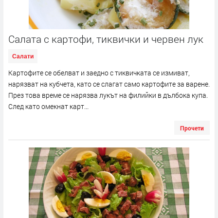
Салата с картофи, тиквички и червен лук
Салати
Картофите се обелват и заедно с тиквичката се измиват,
нарязват на кубчета, като се слагат само картофите за варене.
През това време се нарязва лукът на филийки в дълбока купа.
След като омекнат карт...
Прочети