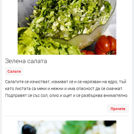
Зелена салата
Салати
Салатите се изчистват, измиват се и се нарязван на едро, тъй
като листата са меки и нежни и има опасност да се смачкат.
Подправят се със сол, олио и оцет и се разбърква внимателно.
Прочети