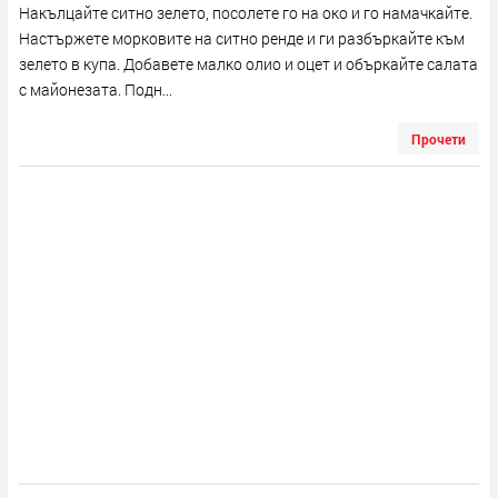
Накълцайте ситно зелето, посолете го на око и го намачкайте.
Настържете морковите на ситно ренде и ги разбъркайте към
зелето в купа. Добавете малко олио и оцет и объркайте салата
с майонезата. Подн...
Прочети