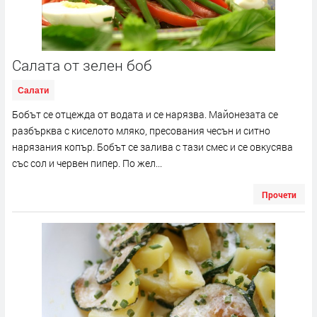
Салата от зелен боб
Салати
Бобът се отцежда от водата и се нарязва. Майонезата се
разбърква с киселото мляко, пресования чесън и ситно
нарязания копър. Бобът се залива с тази смес и се овкусява
със сол и червен пипер. По жел...
Прочети