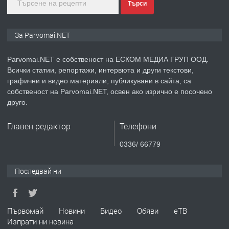
Търси
преди 1 година
За Parvomai.NET
ПРЕДЛАГА
Уроци по Математика
Parvomai.NET е собственост на ЕСКОМ МЕДИА ГРУП ООД.
Всички статии, репортажи, интервюта и други текстови,
графични и видео материали, публикувани в сайта, са
преди 1 година
собственост на Parvomai.NET, освен ако изрично е посочено
друго.
ПРЕДЛАГА
Продавам апартамент - гр.
Първомай
Главен редактор
Телефони
0336/ 66779
преди 1 година
Последвай ни
ТЪРСИ
Търсим работник
Първомай
Новини
Видео
Обяви
еТВ
преди 1 година
Изпрати ни новина