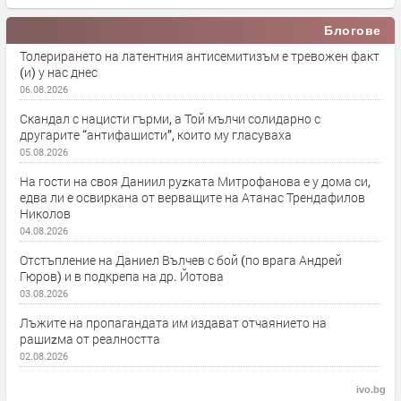
Блогове
Толерирането на латентния антисемитизъм е тревожен факт
(и) у нас днес
06.08.2026
Скандал с нацисти гърми, а Той мълчи солидарно с
другарите “антифашисти”, които му гласуваха
05.08.2026
На гости на своя Даниил руzката Митрофанова е у дома си,
едва ли е освиркана от верващите на Атанас Трендафилов
Николов
04.08.2026
Отстъпление на Даниел Вълчев с бой (по врага Андрей
Гюров) и в подкрепа на др. Йотова
03.08.2026
Лъжите на пропагандата им издават отчаянието на
рашиzма от реалността
02.08.2026
ivo.bg