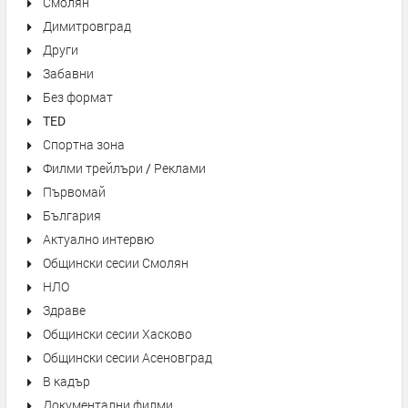
Смолян
Димитровград
Други
Забавни
Без формат
TED
Спортна зона
Филми трейлъри / Реклами
Първомай
България
Актуално интервю
Общински сесии Смолян
НЛО
Здраве
Общински сесии Хасково
Общински сесии Асеновград
В кадър
Документални филми