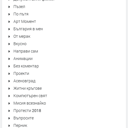
Пъзел
По пътя
Арт Момент
България в мен
От мерак
Вкусно
Направи сам
Анимации
Без коментар
Проекти
Асеновград
Житни кръгове
Компютърен свят
Мисия всезнайко
Протести 2018
Въпросите
Перник