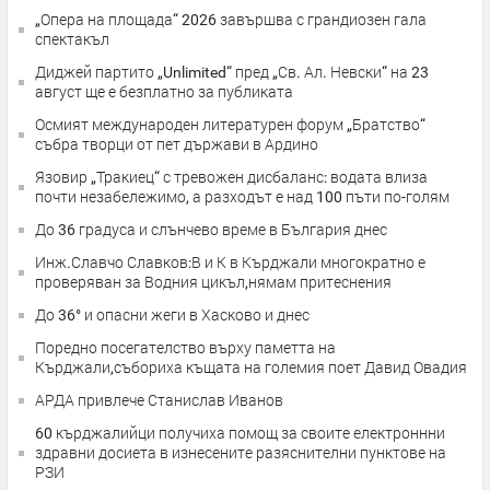
„Опера на площада“ 2026 завършва с грандиозен гала
спектакъл
Диджей партито „Unlimited“ пред „Св. Ал. Невски“ на 23
август ще е безплатно за публиката
Осмият международен литературен форум „Братство“
събра творци от пет държави в Ардино
Язовир „Тракиец“ с тревожен дисбаланс: водата влиза
почти незабележимо, а разходът е над 100 пъти по-голям
До 36 градуса и слънчево време в България днес
Инж.Славчо Славков:В и К в Кърджали многократно е
проверяван за Водния цикъл,нямам притеснения
До 36° и опасни жеги в Хасково и днес
Поредно посегателство върху паметта на
Кърджали,събориха къщата на големия поет Давид Овадия
АРДА привлече Станислав Иванов
60 кърджалийци получиха помощ за своите електроннни
здравни досиета в изнесените разяснителни пунктове на
РЗИ