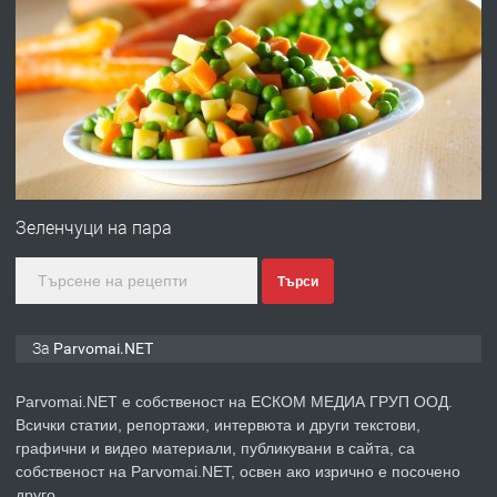
ПРЕДЛАГА
Първи поход "По стъпките на Ангел
Войвода"
преди 1 година
ПРЕДЛАГА
Монтажник на малки детайли за
медицинската индустрия
Зеленчуци на пара
Търси
преди 1 година
ПРЕДЛАГА
Уроци по Математика
За Parvomai.NET
Parvomai.NET е собственост на ЕСКОМ МЕДИА ГРУП ООД.
Всички статии, репортажи, интервюта и други текстови,
преди 1 година
графични и видео материали, публикувани в сайта, са
собственост на Parvomai.NET, освен ако изрично е посочено
ПРЕДЛАГА
Продавам апартамент - гр.
друго.