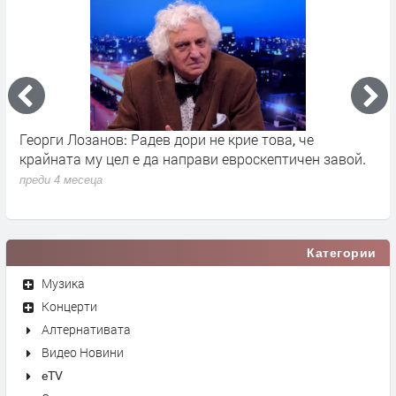
Георги Лозанов: Радев дори не крие това, че
В
крайната му цел е да направи евроскептичен завой.
п
преди 4 месеца
Категории
Музика
Концерти
Алтернативата
Видео Новини
eTV