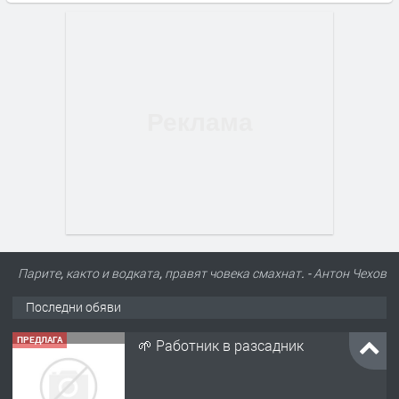
Парите, както и водката, правят човека смахнат. - Антон Чехов
Последни обяви
ПРЕДЛАГА
🌱 Работник в разсадник