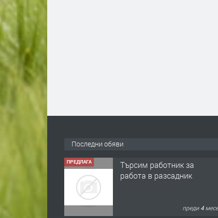
Последни обяви
ПРЕДЛАГА
Търсим работник за
работа в разсадник
преди 4 мес