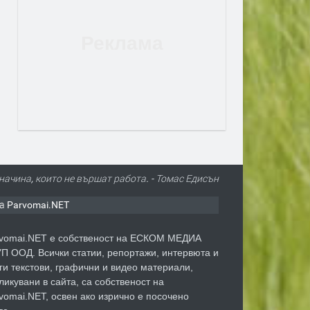
начина, които не вършат работа. - Томас Едисън
а Parvomai.NET
vomai.NET е собственост на ЕСКОМ МЕДИА
П ООД. Всички статии, репортажи, интервюта и
ги текстови, графични и видео материали,
ликувани в сайта, са собственост на
vomai.NET, освен ако изрично е посочено