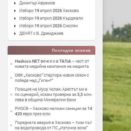
Димитър Аврамов
Избори 19 април 2026 Хасково
Избори 19 април 2026 Кърджали
Избори 19 април 2026 Смолян
ДЕНЯТ с В. Дремджиев
Последни новини
Haskovo.NET вече е и в TikTok – част от
новата медийна кампания на медията
ОФК „Хасково“ стартира новия сезон с
победа над „Гигант“
Позиция на Муса Чолак: Арестът ми е
по сценарий, искам проверка за 3,3 млн.
лева в община Минерални бани
РИОСВ – Хасково наложи санкции за 14
420 евро през юли
Поредната авария в Хасково – този път
на водопровода от ПС „Източна зона“