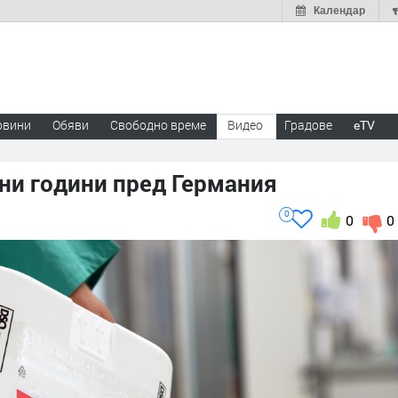
Календар
овини
Обяви
Свободно време
Видео
Градове
eTV
нни години пред Германия
0
0
0