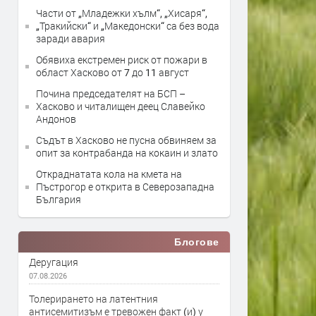
Части от „Младежки хълм“, „Хисаря“,
„Тракийски“ и „Македонски“ са без вода
заради авария
Обявиха екстремен риск от пожари в
област Хасково от 7 до 11 август
Почина председателят на БСП –
Хасково и читалищен деец Славейко
Андонов
Съдът в Хасково не пусна обвиняем за
опит за контрабанда на кокаин и злато
Откраднатата кола на кмета на
Пъстрогор е открита в Северозападна
България
Блогове
Деругация
07.08.2026
Толерирането на латентния
антисемитизъм е тревожен факт (и) у