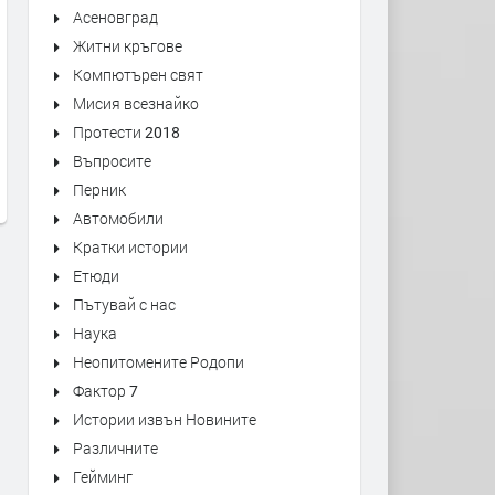
Асеновград
Житни кръгове
Компютърен свят
Президент в оставка Какво ще
доц Ем Занкина; с Давос
Мисия всезнайко
прави Румен Радев
маските са свалени и е в
Протести 2018
ясно, че Тръмп цели да р
преди 6 месеца
Въпросите
EС и ООН
Перник
преди 6 месеца
Автомобили
Кратки истории
Етюди
Пътувай с нас
Наука
Неопитомените Родопи
Фактор 7
Истории извън Новините
Различните
Гейминг