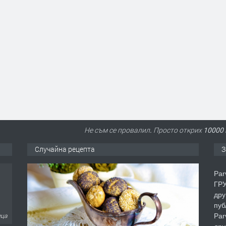
Не съм се провалил. Просто открих 10000 
Случайна рецепта
З
Par
ГРУ
дру
пуб
Par
еца