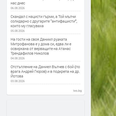
нас днес
06.08.2026
Скандал с нацисти гърми, а Той мълчи
солидарно с другарите “антифашисти”,
които му гласуваха
05.08.2026
На гости на своя Даниил руzката
Митрофанова е у дома си, едва ли е
освиркана от верващите на Атанас
Трендафилов Николов
04.08.2026
Отстъпление на Даниел Вълчев с бой (по
врага Андрей Гюров) и в подкрепа на др.
Йотова
03.08.2026
ivo.bg