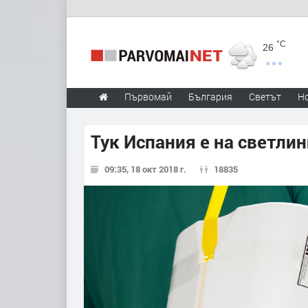
°C
26
Първомай
България
Светът
Н
Тук Испания е на светли
09:35, 18 окт 2018 г.
18835