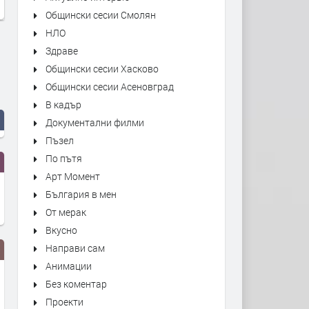
Общински сесии Смолян
НЛО
Здраве
Общински сесии Хасково
Общински сесии Асеновград
В кадър
Документални филми
Пъзел
По пътя
Арт Момент
България в мен
От мерак
Вкусно
Направи сам
Анимации
Без коментар
Проекти