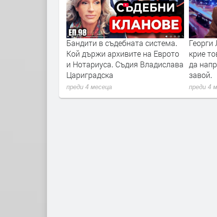
седателят на
Бандити в съдебната система.
Георги 
арни говори
Кой държи архивите на Еврото
крие то
я Икономически
и Нотариуса. Съдия Владислава
да нап
Цариградска
завой.
преди 4 месеца
преди 4 