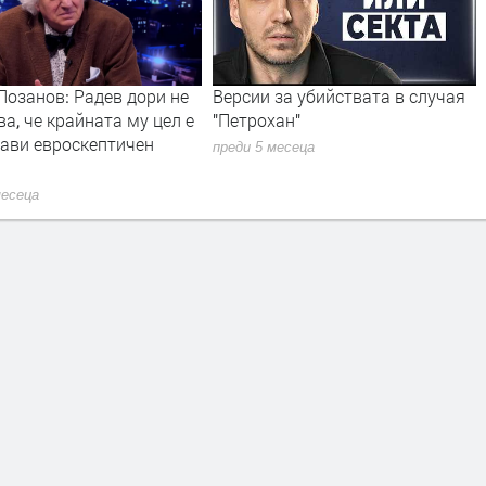
Лозанов: Радев дори не
Версии за убийствата в случая
ва, че крайната му цел е
"Петрохан"
рави евроскептичен
преди 5 месеца
месеца