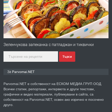
Първи поход "По стъпките на Ангел
Войвода"
преди 1 година
ПРЕДЛАГА
Монтажник на малки детайли за
медицинската индустрия
Зеленчукова запеканка с патладжан и тиквички
Търси
преди 1 година
ПРЕДЛАГА
Уроци по Математика
За Parvomai.NET
Parvomai.NET е собственост на ЕСКОМ МЕДИА ГРУП ООД.
Всички статии, репортажи, интервюта и други текстови,
преди 1 година
графични и видео материали, публикувани в сайта, са
собственост на Parvomai.NET, освен ако изрично е посочено
ПРЕДЛАГА
Продавам апартамент - гр.
друго.
Първомай