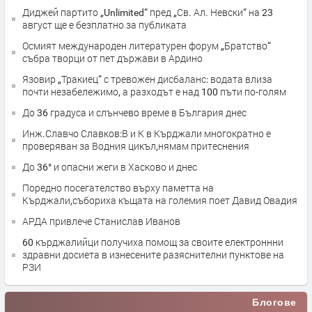
Диджей партито „Unlimited“ пред „Св. Ал. Невски“ на 23
август ще е безплатно за публиката
Осмият международен литературен форум „Братство“
събра творци от пет държави в Ардино
Язовир „Тракиец“ с тревожен дисбаланс: водата влиза
почти незабележимо, а разходът е над 100 пъти по-голям
До 36 градуса и слънчево време в България днес
Инж.Славчо Славков:В и К в Кърджали многократно е
проверяван за Водния цикъл,нямам притеснения
До 36° и опасни жеги в Хасково и днес
Поредно посегателство върху паметта на
Кърджали,събориха къщата на големия поет Давид Овадия
АРДА привлече Станислав Иванов
60 кърджалийци получиха помощ за своите електроннни
здравни досиета в изнесените разяснителни пунктове на
РЗИ
Блогове