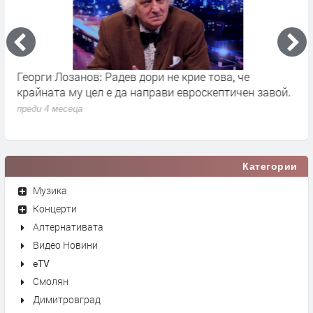
Георги Лозанов: Радев дори не крие това, че
В
крайната му цел е да направи евроскептичен завой.
п
преди 4 месеца
Категории
Музика
Концерти
Алтернативата
Видео Новини
eTV
Смолян
Димитровград