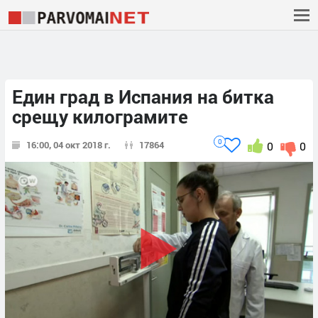
Един град в Испания на битка
срещу килограмите
0
16:00, 04 окт 2018 г.
17864
0
0