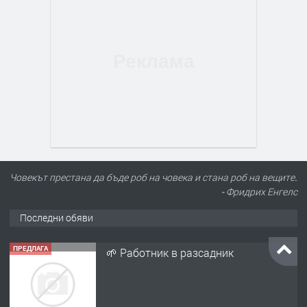
Човекът престана да бъде роб на човека и стана роб на вещите.
- Фридрих Енгелс
Последни обяви
ПРЕДЛАГА
🌱 Работник в разсадник