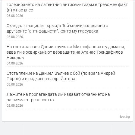
Толерирането на латентния антисемитизъм е тревожен факт
(и) у нас днес
06.08.2026
Скандал с нацисти гърми, а Той мълчи солидарно с
другарите “антифашисти”, които му гласуваха
05.08.2026
На гости на своя Даниил руzката Митрофанова е у дома си,
едва ли е освиркана от верващите на Атанас Трендафилов
Николов
04.08.2026
Отстъпление на Даниел Вълчев с бой (по врага Андрей
Гюров) и в подкрепа на др. Йотова
03.08.2026
Лъжите на пропагандата им издават отчаянието на
рашиzма от реалността
02.08.2026
ivo.bg