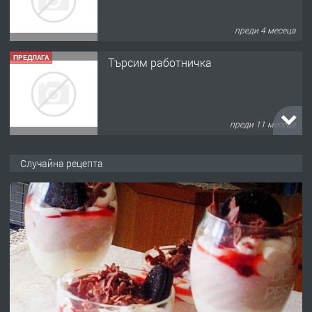
преди 4 месеца
ПРЕДЛАГА
Търсим работничка
преди 11 месеца
ПРЕДЛАГА
Продава употребявани чисти и
Случайна рецепта
запазени матраци за спални.
преди 1 година
ПРЕДЛАГА
Работа за общи работници