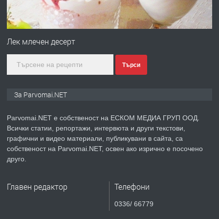
преди 1 година
ПРЕДЛАГА
Първи поход "По стъпките на Ангел
Войвода"
Лек млечен десерт
Търси
преди 1 година
ПРЕДЛАГА
Монтажник на малки детайли за
За Parvomai.NET
медицинската индустрия
Parvomai.NET е собственост на ЕСКОМ МЕДИА ГРУП ООД.
Всички статии, репортажи, интервюта и други текстови,
преди 1 година
графични и видео материали, публикувани в сайта, са
собственост на Parvomai.NET, освен ако изрично е посочено
ПРЕДЛАГА
Уроци по Математика
друго.
Главен редактор
Телефони
преди 1 година
0336/ 66779
ПРЕДЛАГА