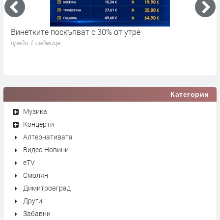
Винетките поскъпват с 30% от утре
3
д
преди 1 седмица
п
Категории
Музика
Концерти
Алтернативата
Видео Новини
eTV
Смолян
Димитровград
Други
Забавни