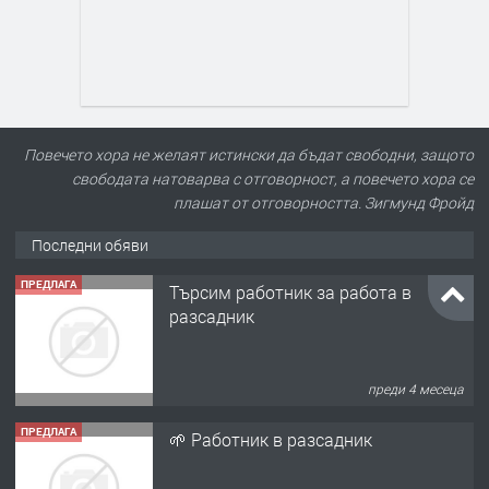
Повечето хора не желаят истински да бъдат свободни, защото
свободата натоварва с отговорност, а повечето хора се
плашат от отговорността. Зигмунд Фройд
Последни обяви
ПРЕДЛАГА
Търсим работник за работа в
разсадник
преди 4 месеца
ПРЕДЛАГА
🌱 Работник в разсадник