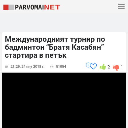
Международният турнир по
бадминтон “Братя Касабян”
стартира в петък
0
21:29, 24 яну 2018 г.
51054
2
1