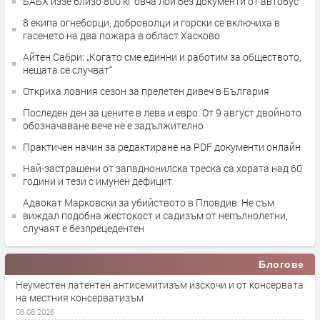
БАБХ иззе близо 800 кг овча лой без документи от автобус
8 екипа огнеборци, доброволци и горски се включиха в
гасенето на два пожара в област Хасково
Айтен Сабри: „Когато сме единни и работим за обществото,
нещата се случват“
Откриха ловния сезон за прелетен дивеч в България
Последен ден за цените в лева и евро: От 9 август двойното
обозначаване вече не е задължително
Практичен начин за редактиране на PDF документи онлайн
Най-застрашени от западнонилска треска са хората над 60
години и тези с имунен дефицит
Адвокат Марковски за убийството в Пловдив: Не съм
виждал подобна жестокост и садизъм от непълнолетни,
случаят е безпрецедентен
Блогове
Неуместен латентен антисемитизъм изскочи и от консервата
на местния консерватизъм
08.08.2026