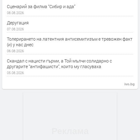
Сценарий за филма “Сибир и ада”
08.08.2026
Деругация
07.08.2026
Толерирането на латентния антисемитизъм е тревожен факт
(и) у нас днес
06.08.2026
Скандал с нацисти гърми, а Той мълчи солидарно с
другарите “антифашисти”, които му гласуваха
05.08.2026
ivo.bg