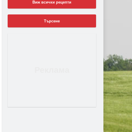
Виж всички рецепти
Търсене