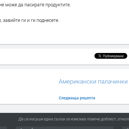
ие може да пасирате продуктите.
 завийте ги и ги поднесете.
Американски палачинки
Следваща рецепта
Да се изсуши една сълза се изисква повече доблест, отко