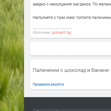
заедно с накълцания магданоз. По желан
Напълнете с тази смес топлите палачинки,
Източник:
gotvach.bg
Палачинки с шоколад и банани
Предишна рецепта