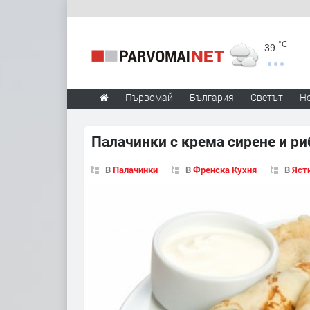
°C
39
Първомай
България
Светът
Н
Палачинки с крема сирене и ри
В
Палачинки
В
Френска Кухня
В
Яст