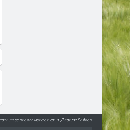
лкото да се пролее море от кръв. Джордж Байрон