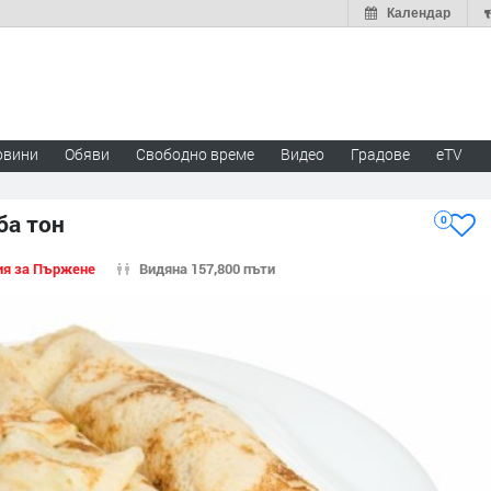
Календар
овини
Обяви
Свободно време
Видео
Градове
eTV
ба тон
0
ия за Пържене
Видяна 157,800 пъти