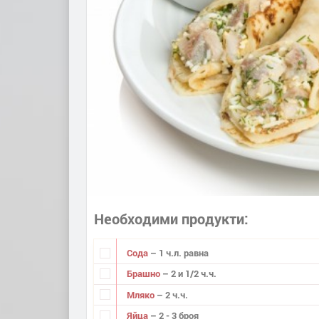
Необходими продукти
Сода
– 1 ч.л. равна
Брашно
– 2 и 1/2 ч.ч.
Мляко
– 2 ч.ч.
Яйца
– 2 - 3 броя