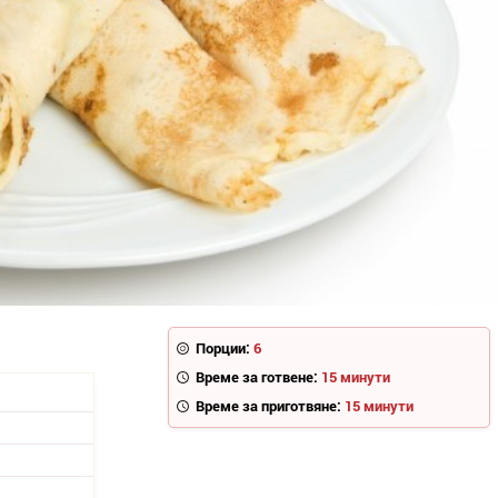
Порции:
6
Време за готвене:
15 минути
Време за приготвяне:
15 минути