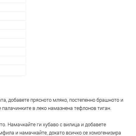
ата, добавете прясното мляко, постепенно брашното и
 палачинките в леко намазнена тефлонов тиган.
ето. Намачкайте ги хубаво с вилица и добавете
амфила и намачкайте, докато всичко се хомогенизира