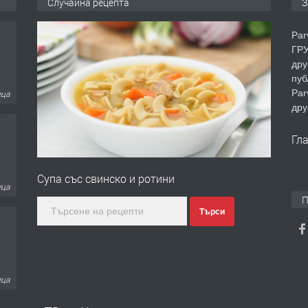
Случайна рецепта
З
Par
ГРУ
дру
пуб
Par
еца
дру
Гл
Супа със свинско и ротини
еца
П
Търси
еца