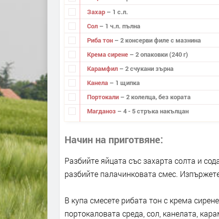
Захар
– 1 с.л.
Сол
– 1 ч.л. пълна
Риба тон
– 2 консерви филе с мазнина
Крема сирене
– 2 опаковки (240 г)
Карамфил
– 2 счукани зърна
Канела
– 1 щипка
Портокали
– 2 колелца, без кората
Магданоз
– 4 - 5 стръка накълцан
Начин на приготвяне
Разбийте яйцата със захарта солта и сод
разбийте палачинковата смес. Изпържете
В купа смесете рибата тон с крема сирен
портокаловата среда, сол, канелата, кар