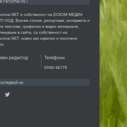
а Parvomai.NET
vomai.NET е собственост на ЕСКОМ МЕДИА
П ООД. Всички статии, репортажи, интервюта и
ги текстови, графични и видео материали,
ликувани в сайта, са собственост на
vomai.NET, освен ако изрично е посочено
го.
авен редактор
Телефони
0336/ 66779
оследвай ни